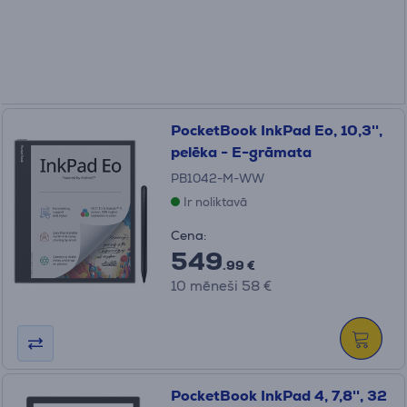
PocketBook InkPad Eo, 10,3'',
pelēka - E-grāmata
PB1042-M-WW
Ir noliktavā
Cena:
549
.99 €
10 mēneši 58 €
PocketBook InkPad 4, 7,8'', 32