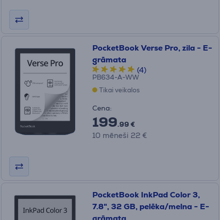
PocketBook Verse Pro, zila - E-
grāmata
(4)
PB634-A-WW
Tikai veikalos
Cena:
199
.99 €
10 mēneši 22 €
PocketBook InkPad Color 3,
7.8", 32 GB, pelēka/melna - E-
grāmata