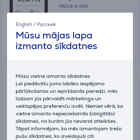
PB634-3-WW
Ir noliktavā
English
/
Русский
Cena:
Mūsu mājas lapa
199
.99 €
izmanto sīkdatnes
10 mēneši 22 €
Mūsu vietne izmanto sīkdatnes
PocketBook Verse, 6", 8 GB,
Lai piedāvātu jums labāko iespējamo
pelēka - E-grāmata
pārlūkošanas un iepirkšanās pieredzi, mēs
lūdzam jūs pārvaldīt mārketinga un
PB629-M-WW
veiktspējas preferenču izvēli. Ņemiet vērā, ka
Ir noliktavā
vietne izmanto nepieciešamās (obligātās)
Cena:
sīkdatnes, no kurām jūs nevarat atteikties.
139
.99 €
Tāpat informējam, ka mēs izmantojam trešo
10 mēneši 15 €
pušu sīkdatnes, ko izveidojuši citi