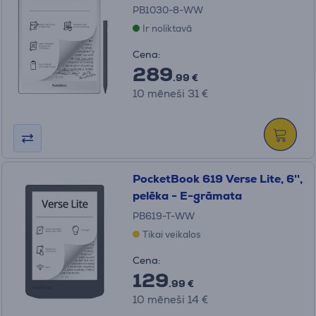
PB1030-8-WW
Ir noliktavā
Cena:
289
.99 €
10 mēneši 31 €
PocketBook 619 Verse Lite, 6'',
pelēka - E-grāmata
PB619-T-WW
Tikai veikalos
Cena:
129
.99 €
10 mēneši 14 €