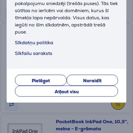
pakalpojumu sniedzēji (trešās puses). Tās tiek
sūtītas no ierīcēm vai domēniem, kurus šī
tīmekļa lapa nepārvalda. Visus datus, kas
iegūti no šīm sīkdatnēm, apstrādā trešā
PocketBook Era Color, 7'', 32
puse.
GB, melna - Apvalks E-
Sīkdatņu politika
grāmatai
PB700K3-1-WW
Sīkfailu saraksts
Ir noliktavā
Cena:
269
.99 €
Pielāgot
Noraidīt
10 mēneši 29 €
Atļaut visu
PocketBook InkPad One, 10,3'',
melna - E-grāmata