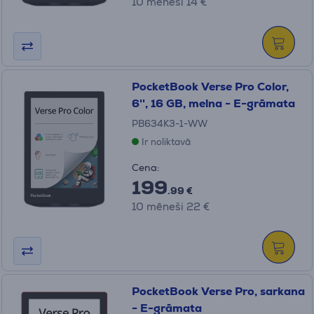
10 mēneši 14 €
PocketBook Verse Pro Color,
6'', 16 GB, melna - E-grāmata
PB634K3-1-WW
Ir noliktavā
Cena:
199
.99 €
10 mēneši 22 €
PocketBook Verse Pro, sarkana
- E-grāmata