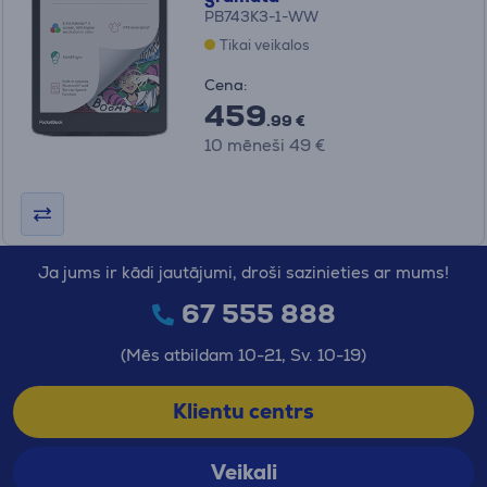
PB743K3-1-WW
Tikai veikalos
Cena:
459
.99 €
10 mēneši 49 €
Ja jums ir kādi jautājumi, droši sazinieties ar mums!
67 555 888
(Mēs atbildam 10-21, Sv. 10-19)
Klientu centrs
Veikali