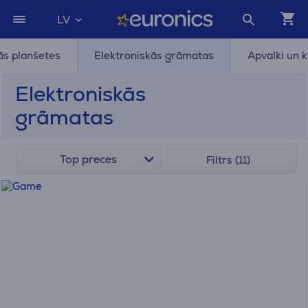
LV
ās planšetes
Elektroniskās grāmatas
Apvalki un k
Elektroniskās
grāmatas
Top preces
Filtrs (11)