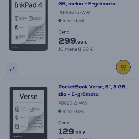
GB, melna - E-grāmata
PB743G-U-WW
Ir noliktavā
Cena:
299
.99 €
10 mēneši 32 €
PocketBook Verse, 6", 8 GB,
zila - E-grāmata
PB629-2-WW
Ir noliktavā
Cena:
129
.99 €