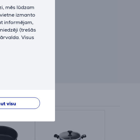
zi, mēs lūdzam
 vietne izmanto
at informējam,
niedzēji (trešās
pārvalda. Visus
ut visu