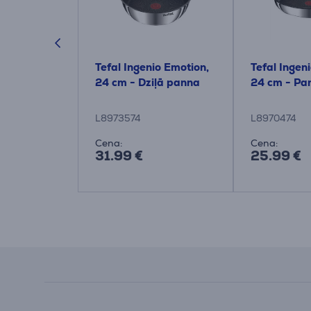
, 24 cm,
Tefal Ingenio Emotion,
Tefal Ingen
ļā panna ar
24 cm - Dziļā panna
24 cm - Pa
L8973574
L8970474
Cena:
Cena:
31.99 €
25.99 €