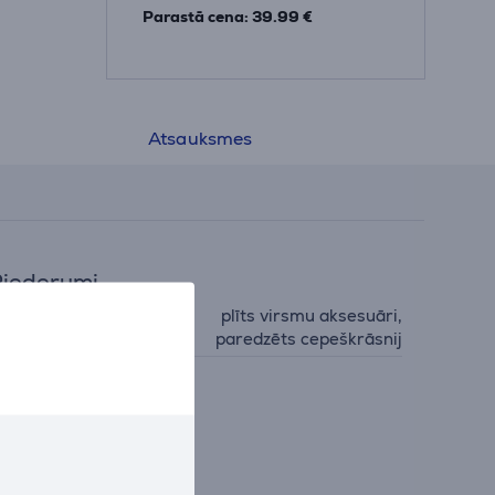
Parastā cena: 39.99 €
Atsauksmes
iederumi
plīts virsmu aksesuāri,
iederumu veids
paredzēts cepeškrāsnij