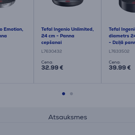
io Emotion,
Tefal Ingenio Unlimited,
Tefal Ingen
nna
24 cm - Panna
diametrs 2
cepšanai
- Dziļā pan
L7630432
L7633502
Cena:
Cena:
32.99 €
39.99 €
Atsauksmes