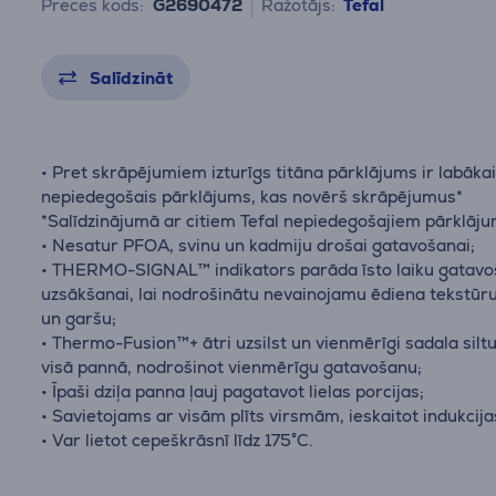
Preces kods:
G2690472
Ražotājs:
Tefal
Salīdzināt
• Pret skrāpējumiem izturīgs titāna pārklājums ir labāka
nepiedegošais pārklājums, kas novērš skrāpējumus*
*Salīdzinājumā ar citiem Tefal nepiedegošajiem pārklāj
• Nesatur PFOA, svinu un kadmiju drošai gatavošanai;
• THERMO-SIGNAL™ indikators parāda īsto laiku gatav
uzsākšanai, lai nodrošinātu nevainojamu ēdiena tekstūru
un garšu;
• Thermo-Fusion™+ ātri uzsilst un vienmērīgi sadala sil
visā pannā, nodrošinot vienmērīgu gatavošanu;
• Īpaši dziļa panna ļauj pagatavot lielas porcijas;
• Savietojams ar visām plīts virsmām, ieskaitot indukcija
• Var lietot cepeškrāsnī līdz 175°C.