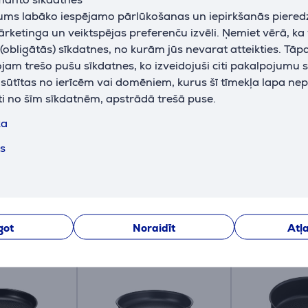
siltuma sadale
jums labāko iespējamo pārlūkošanas un iepirkšanās piered
ārketinga un veiktspējas preferenču izvēli. Ņemiet vērā, ka
krāsa
melna
obligātās) sīkdatnes, no kurām jūs nevarat atteikties. Tāp
am trešo pušu sīkdatnes, ko izveidojuši citi pakalpojumu s
k sūtītas no ierīcēm vai domēniem, kurus šī tīmekļa lapa ne
ti no šīm sīkdatnēm, apstrādā trešā puse.
ka
ts
Saistītās preces
got
Noraidīt
Atļa