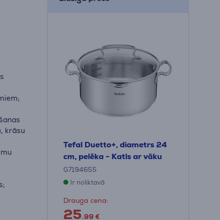
is
umiem;
ošanas
, krāsu
Tefal Duetto+, diametrs 24
tumu
cm, pelēka - Katls ar vāku
G7194655
Ir noliktavā
s;
Drauga cena:
25
.99 €