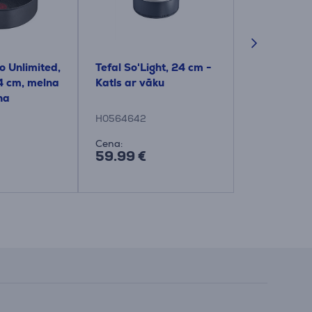
io Unlimited,
Tefal So'Light, 24 cm -
Tefal So'Li
4 cm, melna
Katls ar vāku
Katls ar vā
na
H0564642
H0567042
Cena:
Cena:
59.99 €
54.99 €