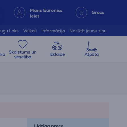
Mans Euronics
Grozs
Ieiet
ugu Loks
Veikali
Informācija
Nosūtīt jaunu ziņu
Skaistums un
ika
Izklaide
Atpūta
veselība
Līdzīga prece