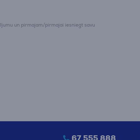
dījumu un pirmajam/pirmajai iesniegt savu
67 555 888