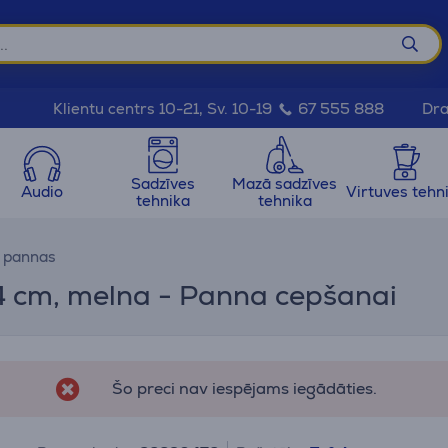
Dra
Klientu centrs 10-21, Sv. 10-19
67 555 888
Sadzīves
Mazā sadzīves
Audio
Virtuves tehn
tehnika
tehnika
n pannas
24 cm, melna - Panna cepšanai
Šo preci nav iespējams iegādāties.