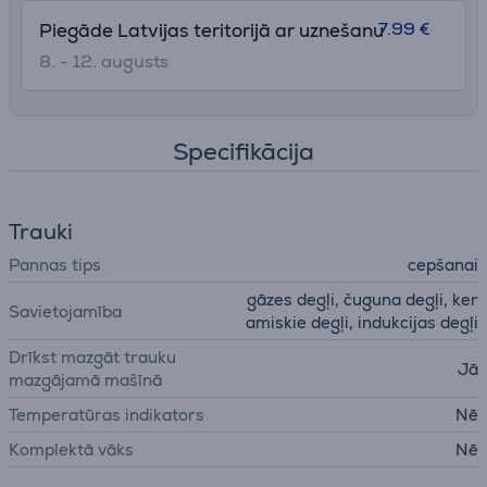
7.99 €
Piegāde Latvijas teritorijā ar uznešanu
8. - 12. augusts
Specifikācija
Trauki
Pannas tips
cepšanai
gāzes degļi, čuguna degļi, ker
Savietojamība
amiskie degļi, indukcijas degļi
Drīkst mazgāt trauku
Jā
mazgājamā mašīnā
Temperatūras indikators
Nē
Komplektā vāks
Nē