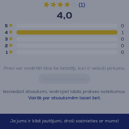
(1)
4,0
5
0
4
1
3
0
2
0
1
0
Preci var novērtēt tikai tie lietotāji, kuri ir veikuši pirkumu.
Pievienot atsauksmi
Iesniedzot atsauksmi, ievērojiet labās prakses noteikumus.
Vairāk par atsauksmēm lasiet šeit.
Ja jums ir kādi jautājumi, droši sazinieties ar mums!