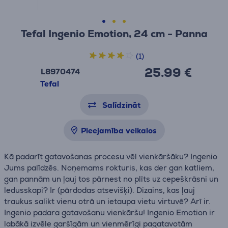
Tefal Ingenio Emotion, 24 cm - Panna
(1)
25.99 €
L8970474
Tefal
Salīdzināt
Pieejamība veikalos
Kā padarīt gatavošanas procesu vēl vienkāršāku? Ingenio
Jums palīdzēs. Noņemams rokturis, kas der gan katliem,
gan pannām un ļauj tos pārnest no plīts uz cepeškrāsni un
ledusskapi? Ir (pārdodas atsevišķi). Dizains, kas ļauj
traukus salikt vienu otrā un ietaupa vietu virtuvē? Arī ir.
Ingenio padara gatavošanu vienkāršu! Ingenio Emotion ir
labākā izvēle garšīgām un vienmērīgi pagatavotām