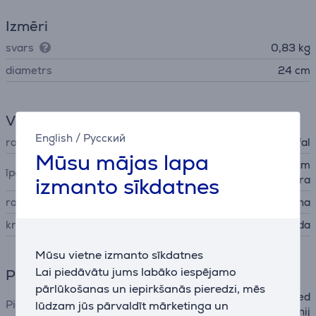
Izmēri
svars
0,83 kg
diametrs
24 cm
Vispārējais parametrs
English
/
Русский
ražotājs
Tefal
Mūsu mājas lapa
ērti noliet šķidrumu, saliekam
īpašības
izmanto sīkdatnes
i viens uz otra
ražots
Ķīna
krāsa
nerūs. tērauda
Mūsu vietne izmanto sīkdatnes
Lai piedāvātu jums labāko iespējamo
Piederumi
pārlūkošanas un iepirkšanās pieredzi, mēs
plīts virsmu aksesuāri, pared
Piederumu veids
lūdzam jūs pārvaldīt mārketinga un
zēts cepeškrāsnij