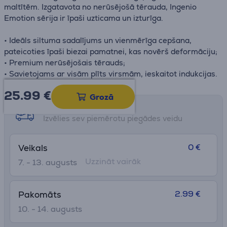
maltītēm. Izgatavota no nerūsējošā tērauda, ​​Ingenio
Emotion sērija ir īpaši uzticama un izturīga.
• Ideāls siltuma sadalījums un vienmērīga cepšana,
pateicoties īpaši biezai pamatnei, kas novērš deformāciju;
• Premium nerūsējošais tērauds;
• Savietojams ar visām plīts virsmām, ieskaitot indukcijas.
25.99
€
Grozā
Saņemšanas iespējas
Izvēlies sev piemērotu piegādes veidu
0 €
Veikals
Uzzināt vairāk
7. - 13. augusts
2.99 €
Pakomāts
10. - 14. augusts