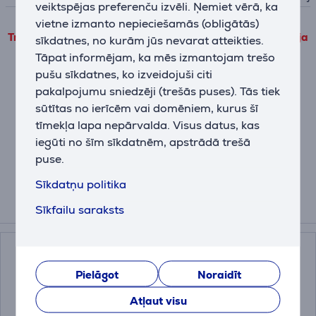
veiktspējas preferenču izvēli. Ņemiet vērā, ka
vietne izmanto nepieciešamās (obligātās)
Trešo pušu produkta informāciju var apskatīt tikai tad, ja
sīkdatnes, no kurām jūs nevarat atteikties.
piekrītat mūsu veiktspējas sīkdatņu lietošanas
Tāpat informējam, ka mēs izmantojam trešo
noteikumiem.
pušu sīkdatnes, ko izveidojuši citi
pakalpojumu sniedzēji (trešās puses). Tās tiek
Pielāgot
sūtītas no ierīcēm vai domēniem, kurus šī
tīmekļa lapa nepārvalda. Visus datus, kas
iegūti no šīm sīkdatnēm, apstrādā trešā
Apraksts
puse.
Sīkdatņu politika
Sīkfailu saraksts
Papildus aksesuāri
Pielāgot
Noraidīt
Atļaut visu