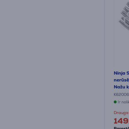
Ninja 
nerūsē
Nažu 
K6200
Ir nol
Drauga
149
Parastā