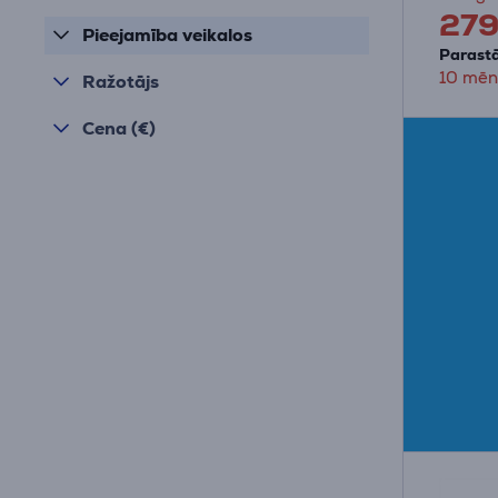
27
Pieejamība veikalos
Parastā
10 mēn
Ražotājs
Cena (€)