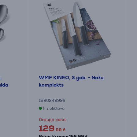
,
WMF KINEO, 3 gab. - Nažu
alda
komplekts
1896249992
Ir noliktavā
Drauga cena:
129
.99 €
Parastā cena: 159.99 €