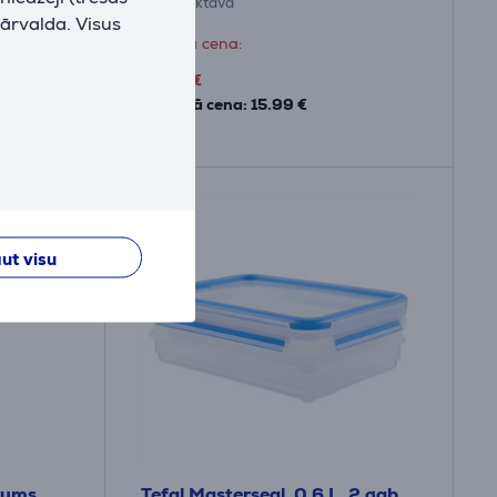
Ir noliktavā
pārvalda. Visus
Drauga cena:
9
.99 €
Parastā cena: 15.99 €
ut visu
rums
Tefal Masterseal, 0.6 L, 2 gab.,