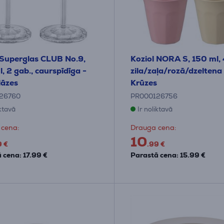
 Superglas CLUB No.9,
Koziol NORA S, 150 ml, 
, 2 gab., caurspīdīga -
zila/zaļa/rozā/dzeltena
lāzes
Krūzes
26760
PR000126756
iktavā
Ir noliktavā
 cena:
Drauga cena:
10
9 €
.99 €
 cena: 17.99 €
Parastā cena: 15.99 €