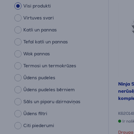
Visi produkti
Virtuves svari
Katli un pannas
Tefal katli un pannas
Wok pannas
Termosi un termokrūzes
Ūdens pudeles
Ninja 
Ūdens pudeles bērniem
nerūsē
kompl
Sāls un piparu dzirnaviņas
Ūdens filtri
K62014
Ir nol
Citi piederumi
Drauga