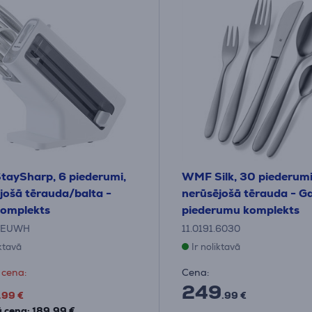
StaySharp, 6 piederumi,
WMF Silk, 30 piederumi
jošā tērauda/balta -
nerūsējošā tērauda - G
komplekts
piederumu komplekts
6EUWH
11.0191.6030
iktavā
Ir noliktavā
 cena:
Cena:
249
.99 €
.99 €
 cena: 189.99 €