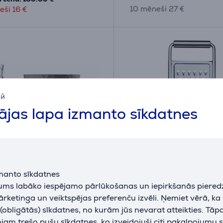
10 mēneši 27 €
eši 16 €
ий
jas lapa izmanto sīkdatnes
manto sīkdatnes
l CLUB SET GÖTEBORG,
WMF, nerūsējošā tērau
jums labāko iespējamo pārlūkošanas un iepirkšanās piered
. - Galda piederumu
Rīve
ārketinga un veiktspējas preferenču izvēli. Ņemiet vērā, ka
ekts
obligātās) sīkdatnes, no kurām jūs nevarat atteikties. Tāp
26809
644336030
am trešo pušu sīkdatnes, ko izveidojuši citi pakalpojumu s