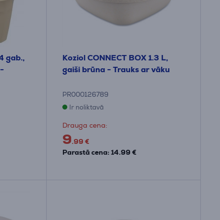
4 gab.,
Koziol CONNECT BOX 1.3 L,
 -
gaiši brūna - Trauks ar vāku
PR000126789
Ir noliktavā
Drauga cena:
9
.99 €
Parastā cena: 14.99 €