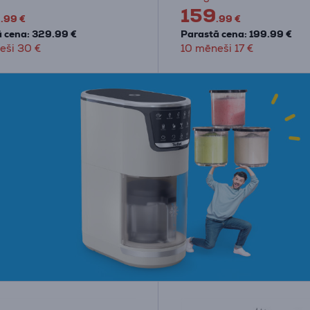
9
159
.99 €
.99 €
 cena: 329.99 €
Parastā cena: 199.99 €
eši 30 €
10 mēneši 17 €