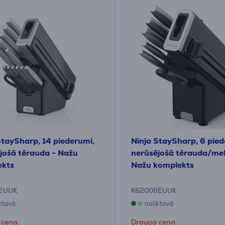
StaySharp, 14 piederumi,
Ninja StaySharp, 6 pied
jošā tērauda - Nažu
nerūsējošā tērauda/mel
ekts
Nažu komplekts
EUUK
K62006EUUK
iktavā
Ir noliktavā
 cena:
Drauga cena: