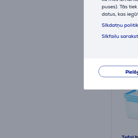
Ir nol
puses). Tās tie
Drauga
datus, kas iegū
69
.9
Sīkdatņu politi
Parastā
Sīkfailu saraks
Pielā
Tefal 