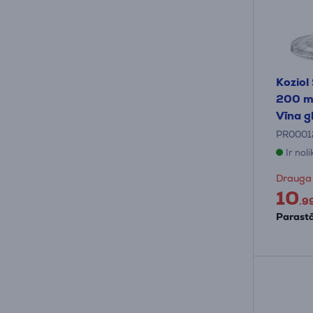
Koziol
200 ml
Vīna g
PR0001
Ir nol
Drauga
10
.9
Parastā