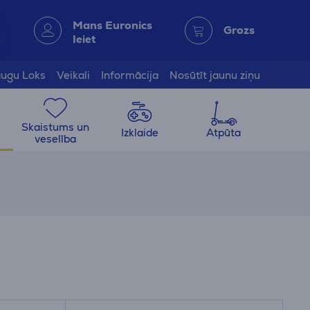
Mans Euronics
Grozs
Ieiet
ugu Loks
Veikali
Informācija
Nosūtīt jaunu ziņu
Skaistums un
Izklaide
Atpūta
veselība