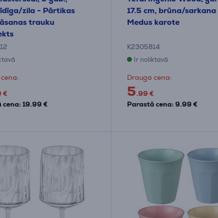
īdīga/zila - Pārtikas
17.5 cm, brūna/sarkana 
āsanas trauku
Medus karote
ekts
12
K2305814
iktavā
Ir noliktavā
 cena:
Drauga cena:
5
9 €
.99 €
 cena: 19.99 €
Parastā cena: 9.99 €