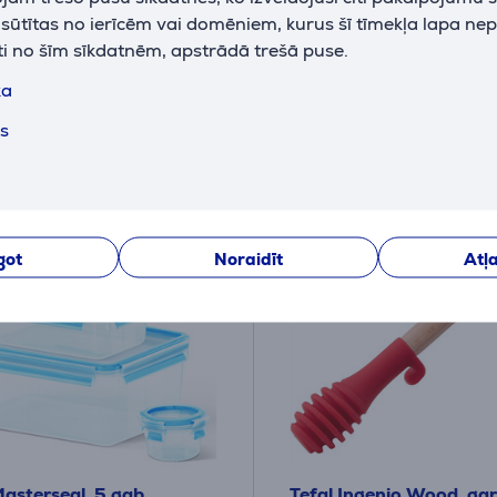
iktavā
Ir noliktavā
k sūtītas no ierīcēm vai domēniem, kurus šī tīmekļa lapa ne
 cena:
Drauga cena:
ti no šīm sīkdatnēm, apstrādā trešā puse.
27
9 €
.99 €
ka
 cena: 99.99 €
Parastā cena: 34.99 €
ts
got
Noraidīt
Atļa
Masterseal, 5 gab.,
Tefal Ingenio Wood, ga