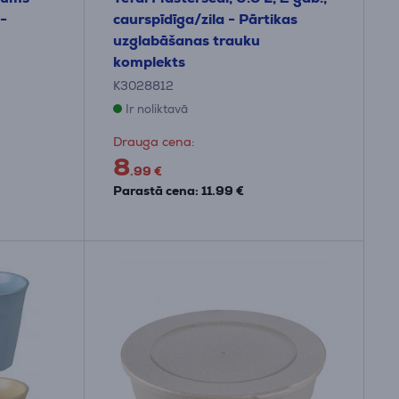
-
caurspīdīga/zila - Pārtikas
uzglabāšanas trauku
komplekts
K3028812
Ir noliktavā
Drauga cena:
8
.99 €
Parastā cena: 11.99 €