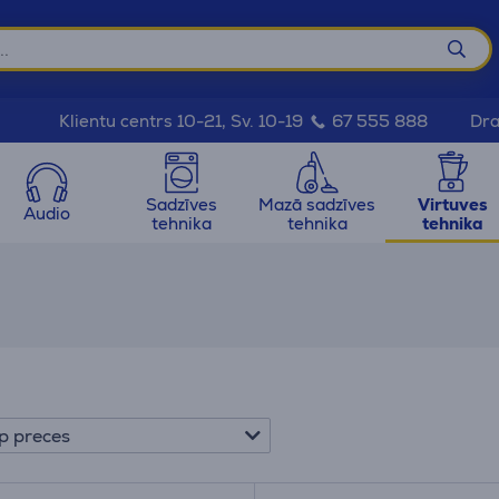
Dra
Klientu centrs 10-21, Sv. 10-19
67 555 888
Sadzīves
Mazā sadzīves
Virtuves
Audio
tehnika
tehnika
tehnika
p preces