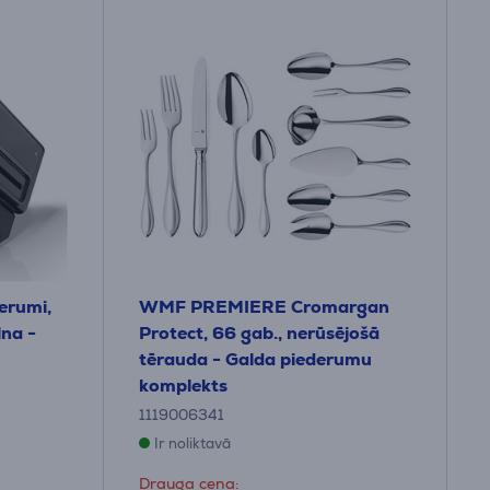
erumi,
WMF PREMIERE Cromargan
na -
Protect, 66 gab., nerūsējošā
tērauda - Galda piederumu
komplekts
1119006341
Ir noliktavā
Drauga cena: