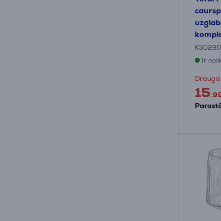
caursp
uzglab
kompl
K30290
Ir nol
Drauga
15
.9
Parastā