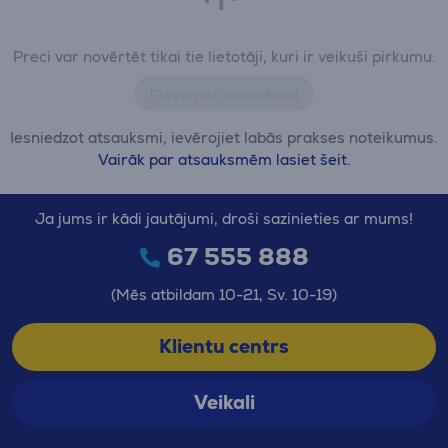
Preci var novērtēt tikai tie lietotāji, kuri ir veikuši pirkumu.
Pievienot atsauksmi
Iesniedzot atsauksmi, ievērojiet labās prakses noteikumus.
Vairāk par atsauksmēm lasiet šeit.
Ja jums ir kādi jautājumi, droši sazinieties ar mums!
67 555 888
(Mēs atbildam 10-21, Sv. 10-19)
Klientu centrs
Veikali