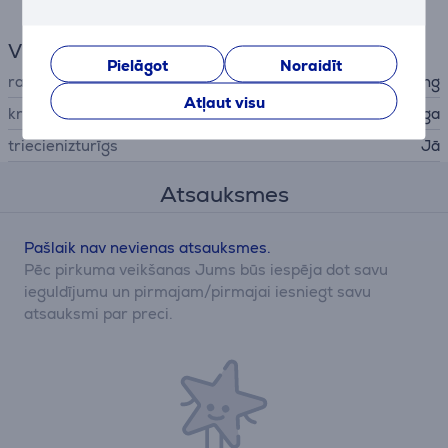
Vispārējais parametrs
Pielāgot
Noraidīt
ražotājs
Samsung
Atļaut visu
krāsa
caurspīdīga
triecienizturīgs
Jā
Atsauksmes
Pašlaik nav nevienas atsauksmes.
Pēc pirkuma veikšanas Jums būs iespēja dot savu
ieguldījumu un pirmajam/pirmajai iesniegt savu
atsauksmi par preci.