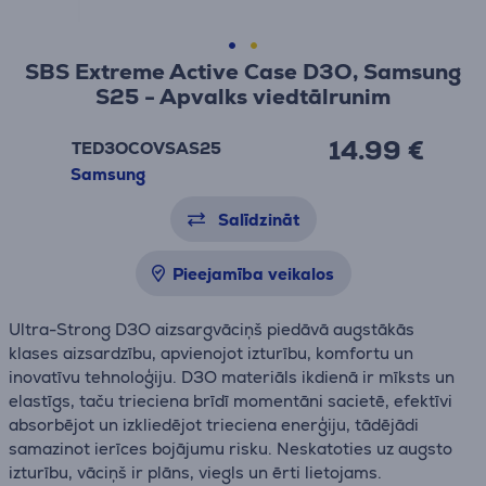
SBS Extreme Active Case D3O, Samsung
S25 - Apvalks viedtālrunim
14.99 €
TED3OCOVSAS25
Samsung
Salīdzināt
Pieejamība veikalos
Ultra-Strong D3O aizsargvāciņš piedāvā augstākās
klases aizsardzību, apvienojot izturību, komfortu un
inovatīvu tehnoloģiju. D3O materiāls ikdienā ir mīksts un
elastīgs, taču trieciena brīdī momentāni sacietē, efektīvi
absorbējot un izkliedējot trieciena enerģiju, tādējādi
samazinot ierīces bojājumu risku. Neskatoties uz augsto
izturību, vāciņš ir plāns, viegls un ērti lietojams.