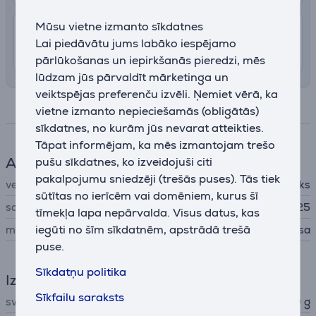
Mūsu vietne izmanto sīkdatnes
7.99 €
Piegāde Latvijas teritorijā ar uznešanu
Lai piedāvātu jums labāko iespējamo
11. - 13. augusts
pārlūkošanas un iepirkšanās pieredzi, mēs
lūdzam jūs pārvaldīt mārketinga un
veiktspējas preferenču izvēli. Ņemiet vērā, ka
Specifikācija
vietne izmanto nepieciešamās (obligātās)
sīkdatnes, no kurām jūs nevarat atteikties.
Tāpat informējam, ka mēs izmantojam trešo
Aksesuāri telefonam
pušu sīkdatnes, ko izveidojuši citi
pakalpojumu sniedzēji (trešās puses). Tās tiek
veids
Aizsargājošs apvalks
sūtītas no ierīcēm vai domēniem, kurus šī
savietojams ar telefoniem
Samsung Galaxy S25
tīmekļa lapa nepārvalda. Visus datus, kas
iegūti no šīm sīkdatnēm, apstrādā trešā
materiāls
plastmasa
puse.
Sīkdatņu politika
Izmēri
Sīkfailu saraksts
svars
20 g