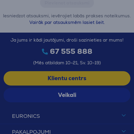
Pievienot atsauksmi
Iesniedzot atsauksmi, ievērojiet labās prakses noteikumus.
Vairāk par atsauksmēm lasiet šeit.
Ja jums ir kādi jautājumi, droši sazinieties ar mums!
67 555 888
(Mēs atbildam 10-21, Sv. 10-19)
Klientu centrs
Veikali
EURONICS
PAKALPOJUMI