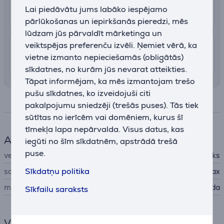
2.99 €
Pakomāts
Lai piedāvātu jums labāko iespējamo
11. - 15. augusts
pārlūkošanas un iepirkšanās pieredzi, mēs
lūdzam jūs pārvaldīt mārketinga un
veiktspējas preferenču izvēli. Ņemiet vērā, ka
7.99 €
Piegāde Latvijas teritorijā ar uznešanu
vietne izmanto nepieciešamās (obligātās)
10. - 13. augusts
sīkdatnes, no kurām jūs nevarat atteikties.
Tāpat informējam, ka mēs izmantojam trešo
pušu sīkdatnes, ko izveidojuši citi
Specifikācija
pakalpojumu sniedzēji (trešās puses). Tās tiek
sūtītas no ierīcēm vai domēniem, kurus šī
tīmekļa lapa nepārvalda. Visus datus, kas
Aksesuāri telefonam
iegūti no šīm sīkdatnēm, apstrādā trešā
puse.
veids
Aizsargājošs apvalks
Sīkdatņu politika
savietojams ar telefoniem
Apple iPhone 15 Pro Max
materiāls
mākslīgā āda
Sīkfailu saraksts
Vispārējais parametrs