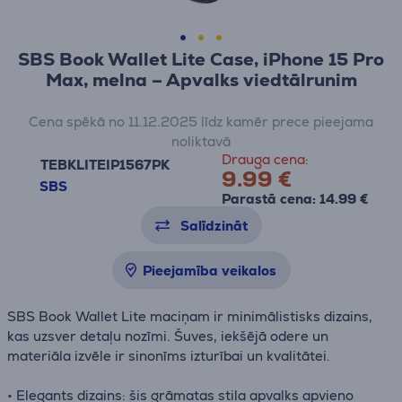
SBS Book Wallet Lite Case, iPhone 15 Pro
Max, melna – Apvalks viedtālrunim
Cena spēkā no 11.12.2025 līdz kamēr prece pieejama
noliktavā
Drauga cena:
TEBKLITEIP1567PK
9.99 €
SBS
Parastā cena: 14.99 €
Salīdzināt
Pieejamība veikalos
SBS Book Wallet Lite maciņam ir minimālistisks dizains,
kas uzsver detaļu nozīmi. Šuves, iekšējā odere un
materiāla izvēle ir sinonīms izturībai un kvalitātei.
• Elegants dizains: šis grāmatas stila apvalks apvieno