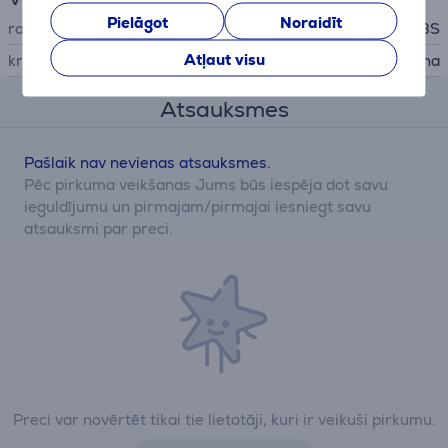
Pielāgot
Noraidīt
ražotājs
SBS
Atļaut visu
krāsa
melna
Atsauksmes
Pašlaik nav nevienas atsauksmes.
Pēc pirkuma veikšanas Jums būs iespēja dot savu
ieguldījumu un pirmajam/pirmajai iesniegt savu
atsauksmi par preci.
Preci var novērtēt tikai tie lietotāji, kuri ir veikuši pirkumu.