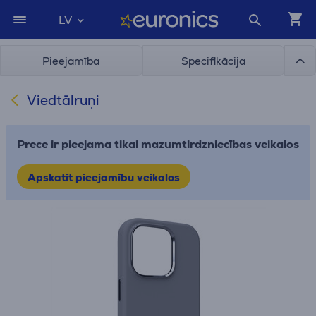
LV
Pieejamība
Specifikācija
Viedtālruņi
Prece ir pieejama tikai mazumtirdzniecības veikalos
Apskatīt pieejamību veikalos