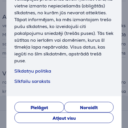
vietne izmanto nepieciešamās (obligātās)
sīkdatnes, no kurām jūs nevarat atteikties.
Aksesuāri telefonam
Tāpat informējam, ka mēs izmantojam trešo
veids
Aizsargājošs apvalks
pušu sīkdatnes, ko izveidojuši citi
pakalpojumu sniedzēji (trešās puses). Tās tiek
MagSafe
Jā
sūtītas no ierīcēm vai domēniem, kurus šī
savietojams ar telefoniem
Apple iPhone 16 Pro
tīmekļa lapa nepārvalda. Visus datus, kas
materiāls
silikons
iegūti no šīm sīkdatnēm, apstrādā trešā
puse.
Sīkdatņu politika
Vispārējais parametrs
Sīkfailu saraksts
ražotājs
Puro
krāsa
pelēka
Atsauksmes
Pielāgot
Noraidīt
Atļaut visu
Pašlaik nav nevienas atsauksmes.
Pēc pirkuma veikšanas Jums būs iespēja dot savu