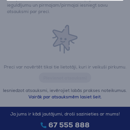
ieguldījumu un pirmajam/pirmajai iesniegt savu
atsauksmi par preci.
Preci var novērtēt tikai tie lietotāji, kuri ir veikuši pirkumu.
Pievienot atsauksmi
Iesniedzot atsauksmi, ievērojiet labās prakses noteikumus.
Vairāk par atsauksmēm lasiet šeit.
Ja jums ir kādi jautājumi, droši sazinieties ar mums!
67 555 888