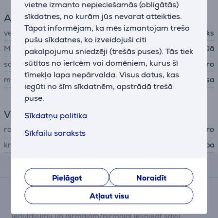
vietne izmanto nepieciešamās (obligātās)
sīkdatnes, no kurām jūs nevarat atteikties.
Aksesuāri telefonam
Tāpat informējam, ka mēs izmantojam trešo
veids
Aizsargājošs apvalks
pušu sīkdatnes, ko izveidojuši citi
MagSafe
Jā
pakalpojumu sniedzēji (trešās puses). Tās tiek
sūtītas no ierīcēm vai domēniem, kurus šī
savietojams ar telefoniem
Apple iPhone 16 Pro
tīmekļa lapa nepārvalda. Visus datus, kas
materiāls
plastmasa
iegūti no šīm sīkdatnēm, apstrādā trešā
puse.
Vispārējais parametrs
Sīkdatņu politika
ražotājs
Puro
Sīkfailu saraksts
krāsa
sudraba
Atsauksmes
Pielāgot
Noraidīt
Pašlaik nav nevienas atsauksmes.
Atļaut visu
Pēc pirkuma veikšanas Jums būs iespēja dot savu
ieguldījumu un pirmajam/pirmajai iesniegt savu