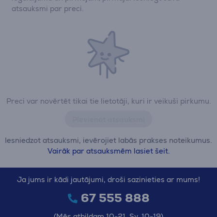
atsauksmi par preci.
Preci var novērtēt tikai tie lietotāji, kuri ir veikuši pirkumu.
Pievienot atsauksmi
Iesniedzot atsauksmi, ievērojiet labās prakses noteikumus.
Vairāk par atsauksmēm lasiet šeit.
Ja jums ir kādi jautājumi, droši sazinieties ar mums!
67 555 888
(Mēs atbildam 10-21, Sv. 10-19)