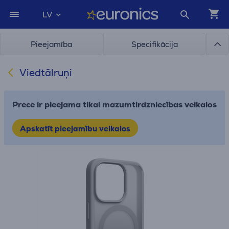
LV
Pieejamība
Specifikācija
Viedtālruņi
Prece ir pieejama tikai mazumtirdzniecības veikalos
Apskatīt pieejamību veikalos