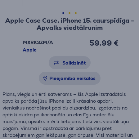
Apple Case Case, iPhone 15, caurspīdīga -
Apvalks viedtālrunim
59.99 €
MXRK3ZM/A
Apple
Salīdzināt
Pieejamība veikalos
Plāns, viegls un ērti satverams — šis Apple izstrādātais
apvalks parāda jūsu iPhone izcili krāsaino apdari,
vienlaikus nodrošinot papildu aizsardzību. Izgatavots no
optiski dzidra polikarbonāta un elastīgu materiālu
maisījuma, apvalks ir ērti lietojams tieši virs viedtālruņa
pogām. Virsma ir apstrādāta ar pārklājumu pret
skrāpējumiem gan iekšpusē, gan ārpusē. Visi materiāli un