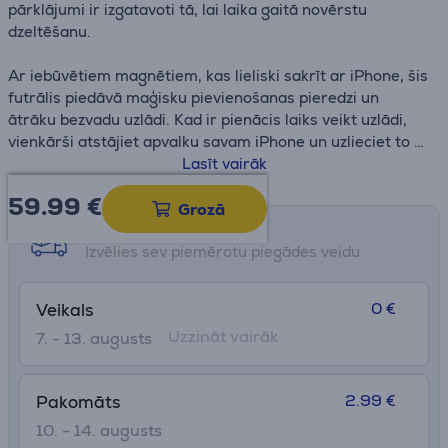
pārklājumi ir izgatavoti tā, lai laika gaitā novērstu
dzeltēšanu.
Ar iebūvētiem magnētiem, kas lieliski sakrīt ar iPhone, šis
futrālis piedāvā maģisku pievienošanas pieredzi un
ātrāku bezvadu uzlādi. Kad ir pienācis laiks veikt uzlādi,
vienkārši atstājiet apvalku savam iPhone un uzlieciet to uz
MagSafe lādētāja vai Qi sertificēta lādētāja.
Lasīt vairāk
59.99
€
Grozā
Saņemšanas iespējas
Izvēlies sev piemērotu piegādes veidu
0 €
Veikals
Uzzināt vairāk
7. - 13. augusts
2.99 €
Pakomāts
10. - 14. augusts