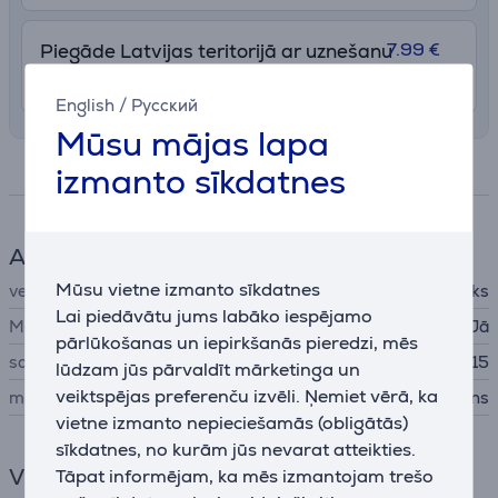
7.99 €
Piegāde Latvijas teritorijā ar uznešanu
8. - 12. augusts
English
/
Русский
Mūsu mājas lapa
Specifikācija
izmanto sīkdatnes
Aksesuāri telefonam
Mūsu vietne izmanto sīkdatnes
veids
Aizsargājošs apvalks
Lai piedāvātu jums labāko iespējamo
MagSafe
Jā
pārlūkošanas un iepirkšanās pieredzi, mēs
savietojams ar telefoniem
Apple iPhone 15
lūdzam jūs pārvaldīt mārketinga un
veiktspējas preferenču izvēli. Ņemiet vērā, ka
materiāls
silikons
vietne izmanto nepieciešamās (obligātās)
sīkdatnes, no kurām jūs nevarat atteikties.
Vispārējais parametrs
Tāpat informējam, ka mēs izmantojam trešo