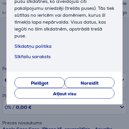
pušu sīkdatnes, ko izveidojuši citi
ražotājs
Apple
pakalpojumu sniedzēji (trešās puses). Tās tiek
krāsa
caurspīdīga
sūtītas no ierīcēm vai domēniem, kurus šī
tīmekļa lapa nepārvalda. Visus datus, kas
iegūti no šīm sīkdatnēm, apstrādā trešā
Līzinga un nomas kalkulators
puse.
Aptuvens ikmēneša maksājums
Sīkdatņu politika
11 €
Sīkfailu saraksts
Periods
6
mēn.
Pielāgot
Noraidīt
Atļaut visu
Pirmā iemaksa
0% /
0,00 €
Preces nosaukums