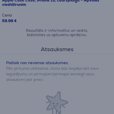
Apple Case Case, iPhone 15, caurspīdīga - Apvalks
viedtālrunim
Cena
59.99 €
Rezultāts ir informatīvs un veikts,
balstoties uz aptuvenu aprēķinu.
Atsauksmes
Pašlaik nav nevienas atsauksmes.
Pēc pirkuma veikšanas Jums būs iespēja dot savu
ieguldījumu un pirmajam/pirmajai iesniegt savu
atsauksmi par preci.