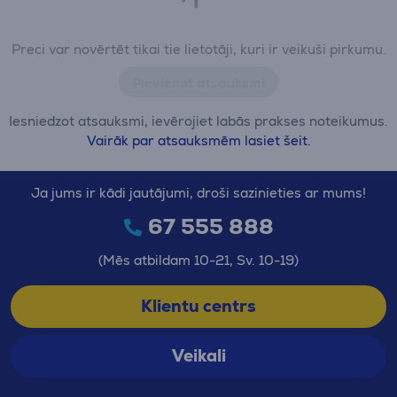
Preci var novērtēt tikai tie lietotāji, kuri ir veikuši pirkumu.
Pievienot atsauksmi
Iesniedzot atsauksmi, ievērojiet labās prakses noteikumus.
Vairāk par atsauksmēm lasiet šeit.
Ja jums ir kādi jautājumi, droši sazinieties ar mums!
67 555 888
(Mēs atbildam 10-21, Sv. 10-19)
Klientu centrs
Veikali