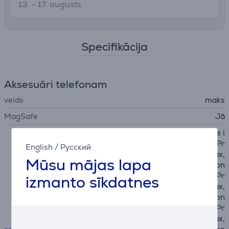
13. - 17. augusts
Specifikācija
Aksesuāri telefonam
veids
maks
MagSafe
Jā
Apple iPhone 12 mini, Apple i
Phone 12, Apple iPhone 12 Pr
English
/
Русский
o, Apple iPhone 12 Pro Max,
Mūsu mājas lapa
Apple iPhone 13, Apple iPhon
e 13 mini, Apple iPhone 13 Pr
izmanto sīkdatnes
o, Apple iPhone 13 Pro Max,
Apple iPhone 14, Apple iPhon
e 14 Plus, Apple iPhone 14 Pr
o, Apple iPhone 14 Pro Max,