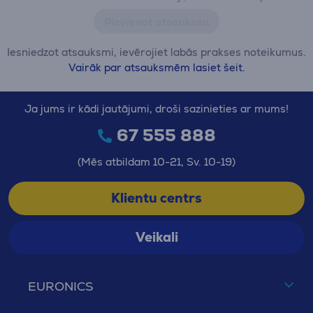
Pievienot atsauksmi
Iesniedzot atsauksmi, ievērojiet labās prakses noteikumus.
Vairāk par atsauksmēm lasiet šeit.
Ja jums ir kādi jautājumi, droši sazinieties ar mums!
67 555 888
(Mēs atbildam 10-21, Sv. 10-19)
Klientu centrs
Veikali
EURONICS