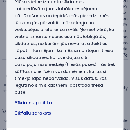
savietojams ar telefoniem
Apple iPhone 15, Apple iPhon
Mūsu vietne izmanto sīkdatnes
e 15 Plus, Apple iPhone 15 Pr
Lai piedāvātu jums labāko iespējamo
o, Apple iPhone 15 Pro Max,
pārlūkošanas un iepirkšanās pieredzi, mēs
Apple iPhone 16, Apple iPhon
lūdzam jūs pārvaldīt mārketinga un
e 16 Plus, Apple iPhone 16 Pr
veiktspējas preferenču izvēli. Ņemiet vērā, ka
o, Apple iPhone 16 Pro Max,
vietne izmanto nepieciešamās (obligātās)
Apple iPhone 17, Apple iPhon
e 17 Pro, Apple iPhone 17 Pro
sīkdatnes, no kurām jūs nevarat atteikties.
Max, Apple iPhone Air, Apple
Tāpat informējam, ka mēs izmantojam trešo
iPhone 17e
pušu sīkdatnes, ko izveidojuši citi
pakalpojumu sniedzēji (trešās puses). Tās tiek
sūtītas no ierīcēm vai domēniem, kurus šī
Funkcijas
tīmekļa lapa nepārvalda. Visus datus, kas
priekšmeta atrašanās vietas
iegūti no šīm sīkdatnēm, apstrādā trešā
Apple Find My
izsekošana
puse.
Sīkdatņu politika
Vispārējais parametrs
Sīkfailu saraksts
ražotājs
Apple
krāsa
zila