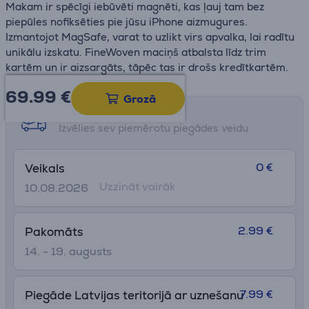
Makam ir spēcīgi iebūvēti magnēti, kas ļauj tam bez
piepūles nofiksēties pie jūsu iPhone aizmugures.
Izmantojot MagSafe, varat to uzlikt virs apvalka, lai radītu
unikālu izskatu. FineWoven maciņš atbalsta līdz trim
kartēm un ir aizsargāts, tāpēc tas ir drošs kredītkartēm.
69.99
€
Grozā
Saņemšanas iespējas
Izvēlies sev piemērotu piegādes veidu
0 €
Veikals
Uzzināt vairāk
10.08.2026
2.99 €
Pakomāts
14. - 19. augusts
7.99 €
Piegāde Latvijas teritorijā ar uznešanu