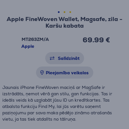
Apple FineWoven Wallet, Magsafe, zila -
Karšu kabata
69.99 €
MT263ZM/A
Apple
Salīdzināt
Pieejamība veikalos
Jaunais iPhone FineWoven maciņš ar MagSafe ir
izstrādāts, ņemot vērā gan stilu, gan funkcijas. Tas ir
ideāls veids kā uzglabāt jūsu ID un kredītkartes. Tas
atbalsta funkciju Find My, lai jūs varētu saņemt
paziņojumu par sava maka pēdējo zināmo atrašanās
vietu, ja tas tiek atdalīts no tālruņa.