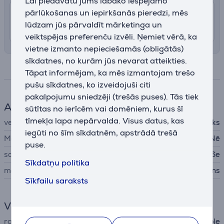
Lai piedāvātu jums labāko iespējamo
pārlūkošanas un iepirkšanās pieredzi, mēs
7.99 €
Piegāde Latvijas teritorijā ar uznešanu
lūdzam jūs pārvaldīt mārketinga un
13. - 15. augusts
veiktspējas preferenču izvēli. Ņemiet vērā, ka
vietne izmanto nepieciešamās (obligātās)
sīkdatnes, no kurām jūs nevarat atteikties.
Specifikācija
Tāpat informējam, ka mēs izmantojam trešo
pušu sīkdatnes, ko izveidojuši citi
pakalpojumu sniedzēji (trešās puses). Tās tiek
Aksesuāri telefonam
sūtītas no ierīcēm vai domēniem, kurus šī
tīmekļa lapa nepārvalda. Visus datus, kas
veids
Aizsargājošs apvalks
iegūti no šīm sīkdatnēm, apstrādā trešā
MagSafe
Nē
puse.
savietojams ar telefoniem
Apple iPhone 16e
Sīkdatņu politika
materiāls
silikons
Sīkfailu saraksts
Vispārējais parametrs
ražotājs
Apple