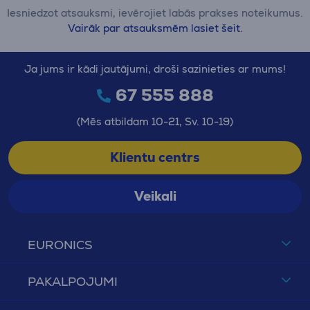
Iesniedzot atsauksmi, ievērojiet labās prakses noteikumus.
Vairāk par atsauksmēm lasiet šeit.
Ja jums ir kādi jautājumi, droši sazinieties ar mums!
67 555 888
(Mēs atbildam 10-21, Sv. 10-19)
Klientu centrs
Veikali
EURONICS
PAKALPOJUMI