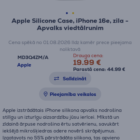
Apple Silicone Case, iPhone 16e, zila -
Apvalks viedtālrunim
Cena spēkā no 01.08.2026 līdz kamēr prece pieejama
noliktavā
Drauga cena:
MD3Q4ZM/A
19.99 €
Apple
Parastā cena: 44.99 €
Salīdzināt
Pieejamība veikalos
Apple izstrādātais iPhone silikona apvalks nodrošina
stilīgu un izturīgu aizsardzību jūsu ierīcei. Mīkstā un
zīdainā ārpuse nodrošina ērtu satvērienu, savukārt
iekšējā mikrošķiedras odere novērš skrāpējumus.
Izgatavots no 55% pārstrādāta silikona, tas apvieno