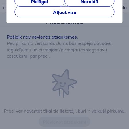
Pielāgot
Noraidīt
krāsa
zila
Atļaut visu
Atsauksmes
Pašlaik nav nevienas atsauksmes.
Pēc pirkuma veikšanas Jums būs iespēja dot savu
ieguldījumu un pirmajam/pirmajai iesniegt savu
atsauksmi par preci.
Preci var novērtēt tikai tie lietotāji, kuri ir veikuši pirkumu.
Pievienot atsauksmi