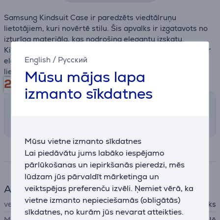
Samsung Kindsuit Case ir paredzēts viedtālruņu
lietotājiem, kuri novērtē stilu. Šis apvalks ir izgatavots no
izturīga materiāla, kas nodrošina elegantu izskatu.
Kindsuit apvalks apvieno augstas kvalitātes aizsardzību ar
English
/
Русский
elegantu dizainu, padarot to par ideālu izvēli viedtālruņu
lietotājiem.
Mūsu mājas lapa
29.99
€
izmanto sīkdatnes
Saņemšanas iespējas
Izvēlies sev piemērotu piegādes veidu
Mūsu vietne izmanto sīkdatnes
Specifikācija
Lai piedāvātu jums labāko iespējamo
pārlūkošanas un iepirkšanās pieredzi, mēs
lūdzam jūs pārvaldīt mārketinga un
Aksesuāri telefonam
veiktspējas preferenču izvēli. Ņemiet vērā, ka
vietne izmanto nepieciešamās (obligātās)
veids
Aizsargājošs apvalks
sīkdatnes, no kurām jūs nevarat atteikties.
MagSafe
Nē