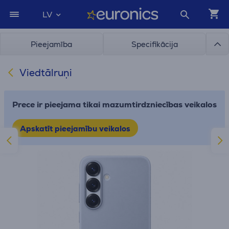
LV
Pieejamība
Specifikācija
Viedtālruņi
Prece ir pieejama tikai mazumtirdzniecības veikalos
Apskatīt pieejamību veikalos