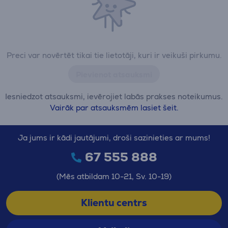
Preci var novērtēt tikai tie lietotāji, kuri ir veikuši pirkumu.
Pievienot atsauksmi
Iesniedzot atsauksmi, ievērojiet labās prakses noteikumus.
Vairāk par atsauksmēm lasiet šeit.
Ja jums ir kādi jautājumi, droši sazinieties ar mums!
67 555 888
(Mēs atbildam 10-21, Sv. 10-19)
Klientu centrs