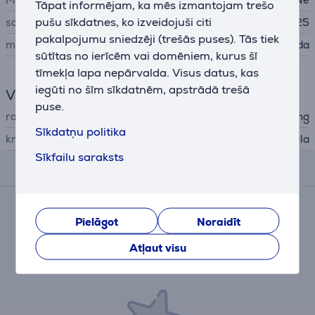
Tāpat informējam, ka mēs izmantojam trešo
pušu sīkdatnes, ko izveidojuši citi
savietojams ar telefoniem
Samsung Galaxy S25
pakalpojumu sniedzēji (trešās puses). Tās tiek
materiāls
mākslīgā āda
sūtītas no ierīcēm vai domēniem, kurus šī
tīmekļa lapa nepārvalda. Visus datus, kas
iegūti no šīm sīkdatnēm, apstrādā trešā
Vispārējais parametrs
puse.
ražotājs
Samsung
Sīkdatņu politika
krāsa
gaiši zila
Sīkfailu saraksts
Atsauksmes
Pašlaik nav nevienas atsauksmes.
Pielāgot
Noraidīt
Pēc pirkuma veikšanas Jums būs iespēja dot savu
ieguldījumu un pirmajam/pirmajai iesniegt savu
Atļaut visu
atsauksmi par preci.