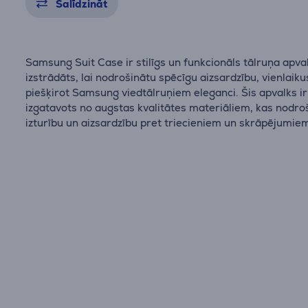
Salīdzināt
Samsung Suit Case ir stilīgs un funkcionāls tālruņa apva
izstrādāts, lai nodrošinātu spēcīgu aizsardzību, vienlaiku
piešķirot Samsung viedtālruņiem eleganci. Šis apvalks ir
izgatavots no augstas kvalitātes materiāliem, kas nodro
izturību un aizsardzību pret triecieniem un skrāpējumie