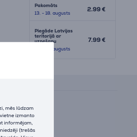
Pakomāts
2.99 €
13. - 18. augusts
Piegāde Latvijas
teritorijā ar
7.99 €
uznešanu
13. - 15. augusts
Atsauksmes
zi, mēs lūdzam
 vietne izmanto
at informējam,
niedzēji (trešās