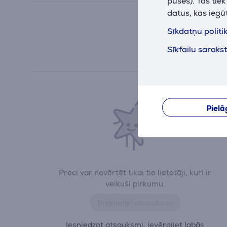
puses). Tās tie
datus, kas iegū
Sīkdatņu politi
Sīkfailu saraks
Pielā
Preci var novērtēt tikai tie lietotāji, kuri ir
veikuši pirkumu.
Pievienot atsauksmi
Iesniedzot atsauksmi, ievērojiet labās