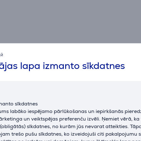
ий
jas lapa izmanto sīkdatnes
Specifikācija
manto sīkdatnes
Vispārējais parametrs
jums labāko iespējamo pārlūkošanas un iepirkšanās piered
ārketinga un veiktspējas preferenču izvēli. Ņemiet vērā, ka
ražotājs
Samsung
obligātās) sīkdatnes, no kurām jūs nevarat atteikties. Tāp
krāsa
balta
am trešo pušu sīkdatnes, ko izveidojuši citi pakalpojumu s