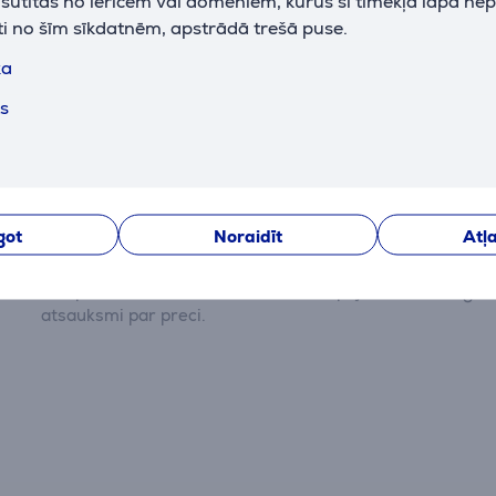
k sūtītas no ierīcēm vai domēniem, kurus šī tīmekļa lapa ne
ti no šīm sīkdatnēm, apstrādā trešā puse.
ka
ts
Atsauksmes
got
Noraidīt
Atļa
Pašlaik nav nevienas atsauksmes.
Pēc pirkuma veikšanas Jums būs iespēja dot savu iegul
atsauksmi par preci.