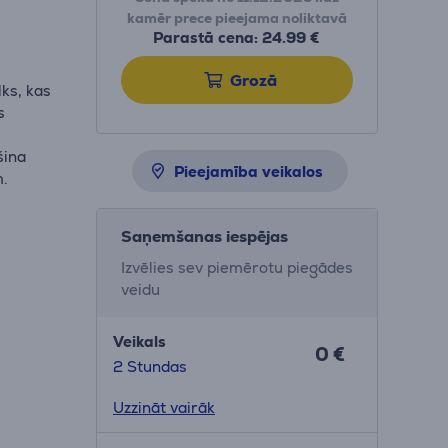
kamēr prece pieejama noliktavā
Parastā cena: 24.99 €
Grozā
lks, kas
s
šina
Pieejamība veikalos
m.
Saņemšanas iespējas
Izvēlies sev piemērotu piegādes
veidu
Veikals
0 €
2 Stundas
Uzzināt vairāk