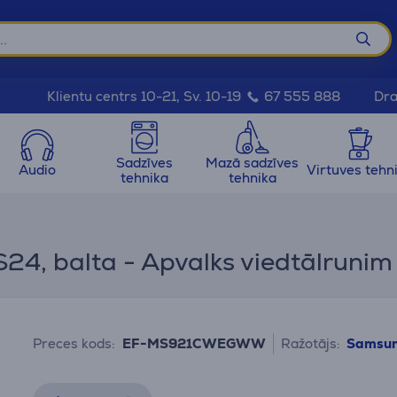
Dra
Klientu centrs 10-21, Sv. 10-19
67 555 888
Sadzīves
Mazā sadzīves
Audio
Virtuves tehn
tehnika
tehnika
24, balta - Apvalks viedtālrunim
Preces kods:
EF-MS921CWEGWW
Ražotājs:
Samsu