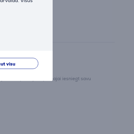
pārvalda. Visus
ut visu
dījumu un pirmajam/pirmajai iesniegt savu