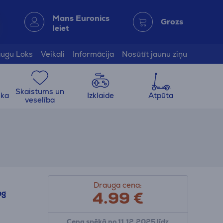
Mans Euronics
Grozs
Ieiet
ugu Loks
Veikali
Informācija
Nosūtīt jaunu ziņu
Skaistums un
ika
Izklaide
Atpūta
veselība
Drauga cena:
4.99
€
ng
Cena spēkā no 11.12.2025 līdz