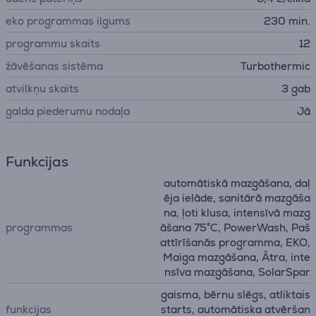
eko programmas ilgums
230 min.
programmu skaits
12
žāvēšanas sistēma
Turbothermic
atvilkņu skaits
3 gab
galda piederumu nodaļa
Jā
Funkcijas
automātiskā mazgāšana, daļ
ēja ielāde, sanitārā mazgāša
na, ļoti klusa, intensīvā mazg
programmas
āšana 75°C, PowerWash, Paš
attīrīšanās programma, EKO,
Maiga mazgāšana, Ātra, inte
nsīva mazgāšana, SolarSpar
gaisma, bērnu slēgs, atliktais
funkcijas
starts, automātiska atvēršan