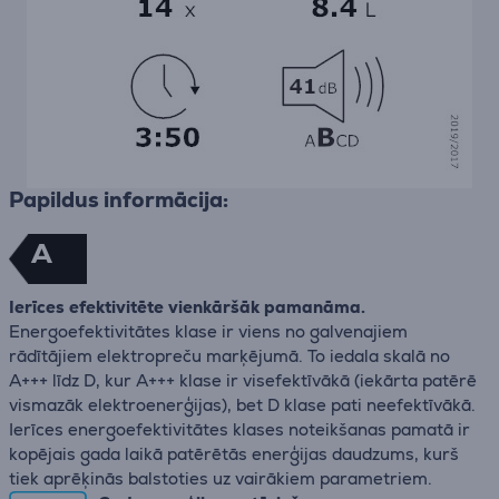
Papildus informācija:
A
Ierīces efektivitēte vienkāršāk pamanāma.
Energoefektivitātes klase ir viens no galvenajiem
rādītājiem elektropreču marķējumā. To iedala skalā no
A+++ līdz D, kur A+++ klase ir visefektīvākā (iekārta patērē
vismazāk elektroenerģijas), bet D klase pati neefektīvākā.
Ierīces energoefektivitātes klases noteikšanas pamatā ir
kopējais gada laikā patērētās enerģijas daudzums, kurš
tiek aprēķinās balstoties uz vairākiem parametriem.