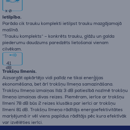
x
∅
Ietilpība.
Parāda cik trauku komplekti ietilpst trauku mazgājamajā
mašīnā.
“Trauku komplekts” – konkrēts trauku, glāžu un galda
piederumu daudzums paredzēts lietošanai vienam
cilvēkam.
41
dB
Trokšņu līmenis.
Aizsargāt apkārtējo vidi palīdz ne tikai enerģijas
ekonomēšana, bet ārī trokšņu līmeņa samazināšana.
Trokšņu līmeņa izmaiņas līdz 3 dB patiesībā nozīmē trokšņu
līmeņa izmaiņas divas reizes. Piemēram, ierīce ar trokšņu
līmeni 78 dB būs 2 reizes klusāka par ierīci ar trokšņu
līmeni 81 dB. Trokšņu līmeņa rādītājs energoefektivitātes
marķējumā ir vēl viens papildus rādītājs pēc kura efektīvāk
var izvēlēties ierīci.