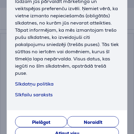
balstoties uz aptuvenu aprēķinu.
lūdzam jūs pārvaldīt mārketinga un
veiktspējas preferenču izvēli. Ņemiet vērā, ka
vietne izmanto nepieciešamās (obligātās)
sīkdatnes, no kurām jūs nevarat atteikties.
Papildus aksesuāri
Tāpat informējam, ka mēs izmantojam trešo
pušu sīkdatnes, ko izveidojuši citi
pakalpojumu sniedzēji (trešās puses). Tās tiek
sūtītas no ierīcēm vai domēniem, kurus šī
tīmekļa lapa nepārvalda. Visus datus, kas
iegūti no šīm sīkdatnēm, apstrādā trešā
puse.
Sīkdatņu politika
Miele DishClean, 160 g
Miele, 250 g -
Sīkfailu saraksts
- Kopšanas līdzeklis
Atkaļķošanas līdzeklis
trauku mazgājamai
mašīnai
11905830
10130980
Pielāgot
Noraidīt
Cena:
Cena:
13.99 €
13.99 €
Atļaut visu