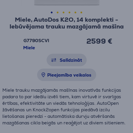
Miele, AutoDos K2O, 14 komplekti -
Iebūvējama trauku mazgājamā mašīna
2599 €
G7790SCVI
Miele
Salīdzināt
Pieejamība veikalos
Miele trauku mazgājamās mašīnas inovatīvās funkcijas
padara to par ideālu izvēli tiem, kam virtuvē ir svarīgas
ērtības, efektivitāte un viedās tehnoloģijas. AutoOpen
žāvēšanas un Knock2open funkcijas piedāvā izcilu
lietošanas pieredzi - automātiska durvju atvēršanās
mazgāšanas cikla beigās un reaģējot uz diviem sitieniem.