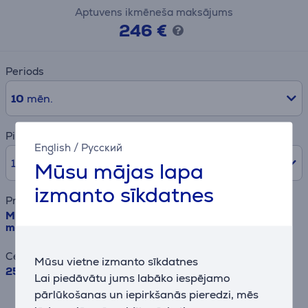
Aptuvens ikmēneša maksājums
246 €
Periods
10
mēn.
Pirmā iemaksa
English
/
Русский
10% /
259,90 €
Mūsu mājas lapa
izmanto sīkdatnes
Preces nosaukums
Miele, AutoDos K2O, 14 komplekti - Iebūvējama trauku
mazgājamā mašīna
Cena
Mūsu vietne izmanto sīkdatnes
2599 €
Lai piedāvātu jums labāko iespējamo
pārlūkošanas un iepirkšanās pieredzi, mēs
Rezultāts ir informatīvs un veikts,