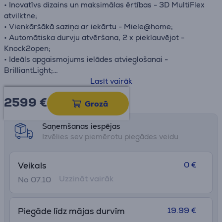
• Inovatīvs dizains un maksimālas ērtības - 3D MultiFlex
atvilktne;
• Vienkāršākā saziņa ar iekārtu - Miele@home;
• Automātiska durvju atvēršana, 2 x pieklauvējot -
Knock2open;
• Ideāls apgaismojums ielādes atvieglošanai -
BrilliantLight;
• Variabls un stabils novietojums - MaxiComfort grozi.
Lasīt vairāk
2599 €
Datu lapa
Grozā
Saņemšanas iespējas
Izvēlies sev piemērotu piegādes veidu
0 €
Veikals
Uzzināt vairāk
No 07.10
19.99 €
Piegāde līdz mājas durvīm