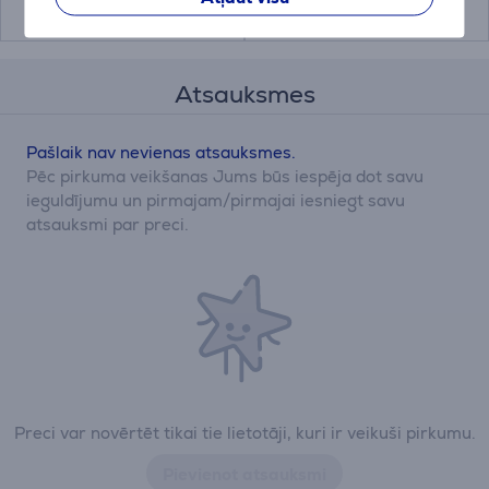
Atsauksmes
Pašlaik nav nevienas atsauksmes.
Pēc pirkuma veikšanas Jums būs iespēja dot savu
ieguldījumu un pirmajam/pirmajai iesniegt savu
atsauksmi par preci.
Preci var novērtēt tikai tie lietotāji, kuri ir veikuši pirkumu.
Pievienot atsauksmi