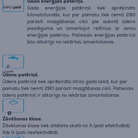
Gada enerģijas patēriņš.
Gada enerģijas patēriņš tiek aprēķināts
kilovatstundās, kur par pamatu tiek ņemti 280
parasti mazgāšanas cikli pie aukstā ūdens
pieslēguma un izmantojot režīmus ar zemu
enerģijas patēriņu. Patiesais enerģijas patēriņš
būs atkarīgs no iekārtas izmantošanas.
∅
L/gadā
Ūdens patēriņš.
Ūdens patēriņš tiek aprēķināts litros gada laikā, kur par
pamatu tiek ņemti 280 parasti mazgāšanas cikli. Patiesais
ūdens patēriņš ir atkarīgs no iekārtas izmantošanas.
∅
Žāvēšanas klase.
Žāvēšanas klase tiek attēlota skalā no А (pati efektīvākā)
līdz G (pati neefektīvākā).