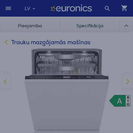
LV
Pieejamība
Specifikācija
Trauku mazgājamās mašīnas
A
A
A
G