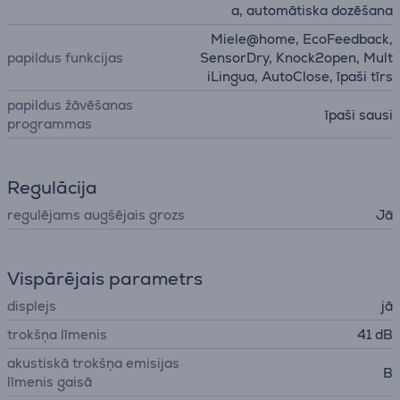
a, automātiska dozēšana
Miele@home, EcoFeedback,
papildus funkcijas
SensorDry, Knock2open, Mult
iLingua, AutoClose, īpaši tīrs
papildus žāvēšanas
īpaši sausi
programmas
Regulācija
regulējams augšējais grozs
Jā
Vispārējais parametrs
displejs
jā
trokšņa līmenis
41 dB
akustiskā trokšņa emisijas
B
līmenis gaisā