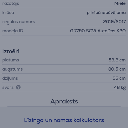
ražotājs
Miele
krāsa
pilnībā iebūvējama
regulas numurs
2019/2017
modeļa ID
G 7790 SCVi AutoDos K2O
Izmēri
platums
59,8 cm
augstums
80,5 cm
dziļums
55 cm
svars
48 kg
Apraksts
Līzinga un nomas kalkulators