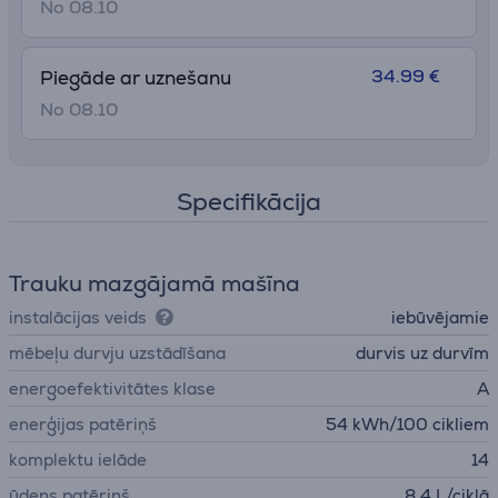
No 08.10
34.99 €
Piegāde ar uznešanu
No 08.10
Specifikācija
Trauku mazgājamā mašīna
instalācijas veids
iebūvējamie
mēbeļu durvju uzstādīšana
durvis uz durvīm
energoefektivitātes klase
A
enerģijas patēriņš
54 kWh/100 cikliem
komplektu ielāde
14
ūdens patēriņš
8,4 L/ciklā