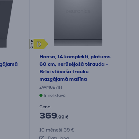
A
D
D
G
Hansa, 14 komplekti, platums
zgājamā
60 cm, nerūsējošā tērauda -
Brīvi stāvoša trauku
mazgājamā mašīna
ZWM627IH
Ir noliktavā
Cena:
369
.99 €
10 mēneši 39 €
Datu lapa