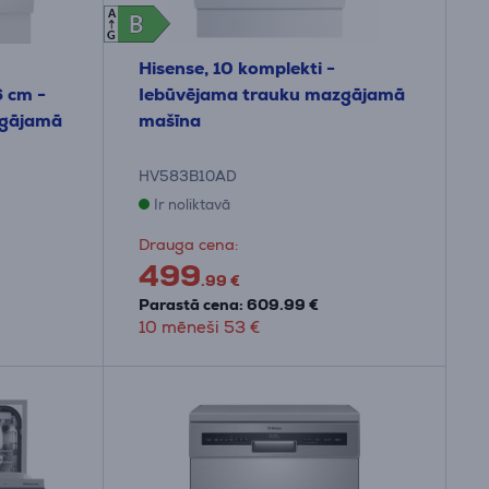
A
B
B
G
Hisense, 10 komplekti -
6 cm -
Iebūvējama trauku mazgājamā
zgājamā
mašīna
HV583B10AD
Ir noliktavā
Drauga cena:
499
.99 €
Parastā cena: 609.99 €
10 mēneši 53 €