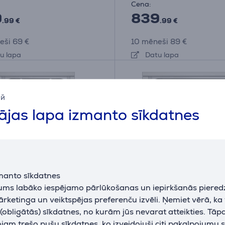
Cena:
9
839
.99 €
.99 €
eši 69 €
10 mēneši 89 €
u lapa
Datu lapa
ий
jas lapa izmanto sīkdatnes
manto sīkdatnes
A
jums labāko iespējamo pārlūkošanas un iepirkšanās piered
A
A
G
ārketinga un veiktspējas preferenču izvēli. Ņemiet vērā, ka
10 komplekti -
Beko, 15 komplekti, pla
obligātās) sīkdatnes, no kurām jūs nevarat atteikties. Tāp
ējama trauku mazgājamā
59.8 cm - Iebūvējama t
am trešo pušu sīkdatnes, ko izveidojuši citi pakalpojumu s