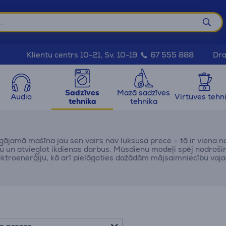
Dra
Klientu centrs 10-21, Sv. 10-19
67 555 888
Sadzīves
Mazā sadzīves
Audio
Virtuves tehn
tehnika
tehnika
ājamā mašīna jau sen vairs nav luksusa prece – tā ir viena no
iku un atvieglot ikdienas darbus. Mūsdienu modeļi spēj nodroši
ektroenerģiju, kā arī pielāgoties dažādām mājsaimniecību vaj
eidu trauku mazgājamās mašīnas – no kompaktiem galda mode
i atrastu piemērotāko risinājumu, vērts iepazīties ar galvena