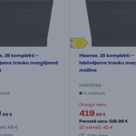
A
D
D
G
e, 16 komplekti -
Hisense, 16 komplekti -
ējama trauku mazgājamā
Iebūvējama trauku ma
a
mašīna
HV673D64
iktavā
Ir noliktavā
Drauga cena:
9
419
.99 €
.99 €
Parastā cena: 519.99 €
eši 48 €
10 mēneši 45 €
u lapa
Datu lapa