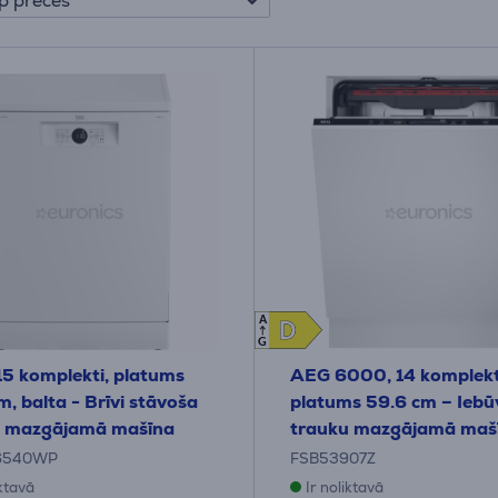
p preces
A
D
D
G
15 komplekti, platums
AEG 6000, 14 komplekt
m, balta - Brīvi stāvoša
platums 59.6 cm – Ieb
u mazgājamā mašīna
trauku mazgājamā maš
6540WP
FSB53907Z
iktavā
Ir noliktavā