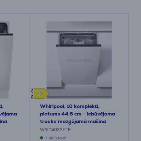
A
D
D
G
i,
Whirlpool, 10 komplekti,
ūvējama
platums 44.8 cm - Iebūvējama
īna
trauku mazgājamā mašīna
WSIP4033PFE
Ir noliktavā