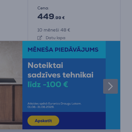
Cena:
449
.99 €
10 mēneši 48 €
Datu lapa