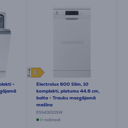
A
E
E
G
lekti -
Electrolux 600 Slim, 10
zgājamā
komplekti, platums 44.6 cm,
balta - Trauku mazgājamā
mašīna
ESS43210SW
Ir noliktavā