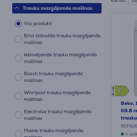
To
Kārtot
Trauku mazgājamās mašīnas
Visi produkti
Brīvi stāvošās trauku mazgājamās
mašīnas
Iebūvējamās trauku mazgājamās
mašīnas
Bosch trauku mazgājamās
mašīnas
A
C
C
Whirlpool trauku mazgājamās
G
mašīnas
Beko, 
59.8 c
Electrolux trauku mazgājamās
trauk
mašīnas
BDFN2
Mazas trauku mazgājamās
Ir nol