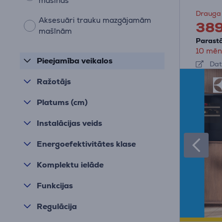
mašīnas
Drauga
Aksesuāri trauku mazgājamām
38
mašīnām
Parastā
10 mēn
Pieejamība veikalos
Dat
Ražotājs
Platums (cm)
Instalācijas veids
Energoefektivitātes klase
Komplektu ielāde
Funkcijas
Regulācija