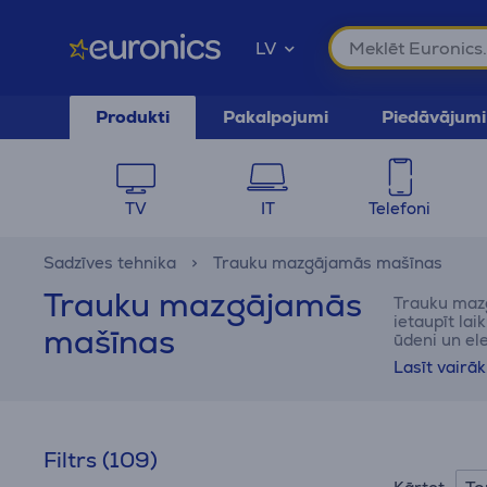
LV
Produkti
Pakalpojumi
Piedāvājumi
TV
IT
Telefoni
Sadzīves tehnika
Trauku mazgājamās mašīnas
Trauku mazgājamās
Trauku mazg
ietaupīt la
mašīnas
ūdeni un el
izmēru un v
Lasīt vairāk
ierīcēm. La
Filtrs
(109)