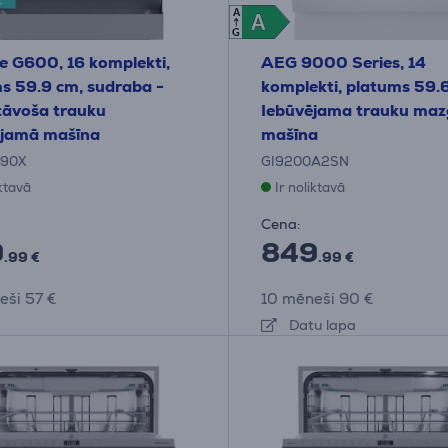
A
A
A
G
e G600, 16 komplekti,
AEG 9000 Series, 14
s 59.9 cm, sudraba -
komplekti, platums 59.
stāvoša trauku
Iebūvējama trauku ma
jamā mašīna
mašīna
90X
GI9200A2SN
iktavā
Ir noliktavā
Cena:
9
849
.99 €
.99 €
eši 57 €
10 mēneši 90 €
Datu lapa