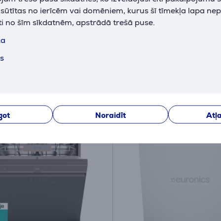
a
mazgājamā mašīna
k sūtītas no ierīcēm vai domēniem, kurus šī tīmekļa lapa ne
041Q
BDIN38561P
ti no šīm sīkdatnēm, apstrādā trešā puse.
iktavā
Ir noliktavā
ka
 cena:
Cena:
ts
9
519
.99 €
.99 €
 cena: 439.99 €
10 mēneši 55 €
eši 43 €
Datu lapa
u lapa
got
Noraidīt
Atļa