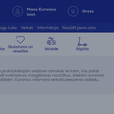
Mans Euronics
Grozs
Ieiet
ugu Loks
Veikali
Informācija
Nosūtīt jaunu ziņu
Skaistums un
ika
Izklaide
Atpūta
veselība
 praktiskākajām sadzīves tehnikas ierīcēm, kas palīdz
nāt kvalitatīvus mazgāšanas rezultātus, efektīvi izmantot
adzībām. Euronics interneta veikalā pieejamas dažādu
ļiem līdz ietilpīgām iebūvējamām un brīvi stāvošām
jiem modeļu veidiem un to priekšrocībām.