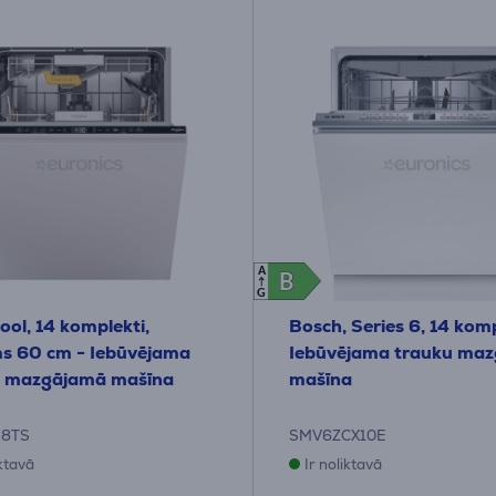
A
B
B
G
ool, 14 komplekti,
Bosch, Series 6, 14 komp
s 60 cm - Iebūvējama
Iebūvējama trauku ma
u mazgājamā mašīna
mašīna
58TS
SMV6ZCX10E
iktavā
Ir noliktavā