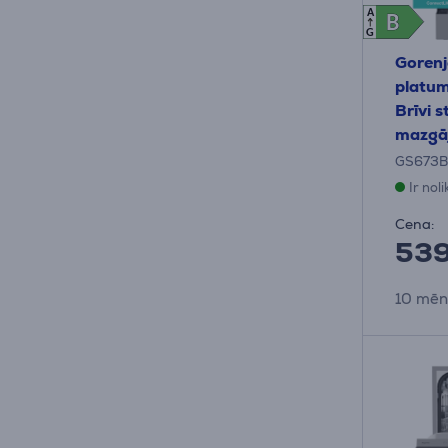
A
B
B
G
Gorenj
platum
Brīvi 
mazgā
GS673B
Ir nol
Cena:
53
10 mēn