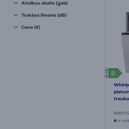
Atvilkņu skaits (gab)
Trokšņa līmenis (dB)
Cena (€)
A
B
B
G
Whirlp
platum
trauk
W8IHT
Ir nol