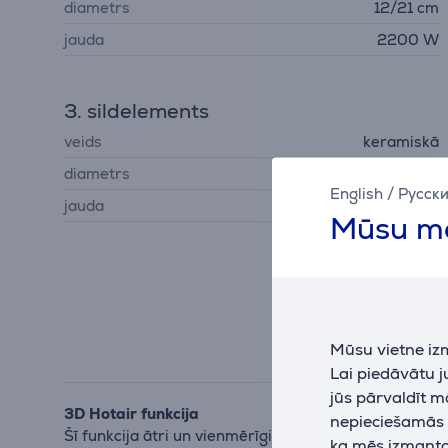
diametrs
12/21 cm
jauda
2200 W
3. sildelements
veids
keramiskā
diametrs
17/26 cm
English
/
Русск
jauda
2400 W
Mūsu mā
Mūsu vietne iz
Lai piedāvātu 
jūs pārvaldīt m
3D Hotair funkcija
nepieciešamās (
Šī funkcija ātri un vienmērīgi sadala siltumu visā cep
ka mēs izmantoj