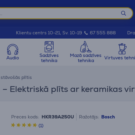
Dra
Klientu centrs 10-21, Sv. 10-19
67 555 888
Sadzīves
Mazā sadzīves
Audio
Virtuves tehn
tehnika
tehnika
 stāvošās plītis
 – Elektriskā plīts ar keramikas v
Preces kods:
HKR39A250U
Ražotājs:
Bosch
(1)