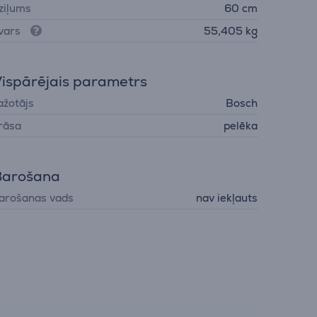
ziļums
60 cm
vars
55,405 kg
ispārējais parametrs
ažotājs
Bosch
rāsa
pelēka
Barošana
arošanas vads
nav iekļauts