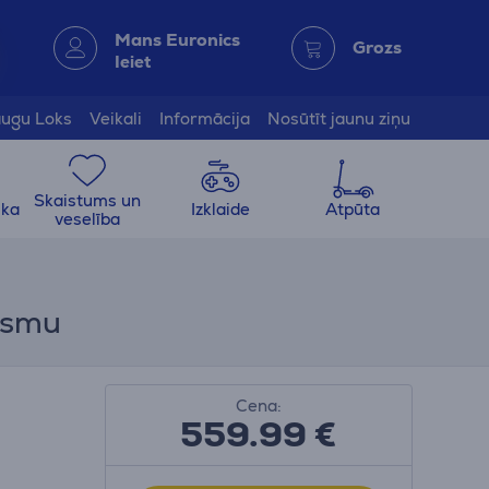
Mans Euronics
Grozs
Ieiet
ugu Loks
Veikali
Informācija
Nosūtīt jaunu ziņu
Skaistums un
ika
Izklaide
Atpūta
veselība
irsmu
Cena:
559.99
€