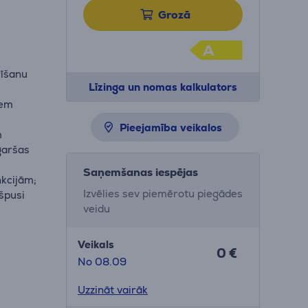
Grozā
A
rīšanu
Līzinga un nomas kalkulators
iem
Pieejamība veikalos
m
 garšas
Saņemšanas iespējas
nkcijām;
Izvēlies sev piemērotu piegādes
kšpusi
veidu
Veikals
0 €
No 08.09
Uzzināt vairāk