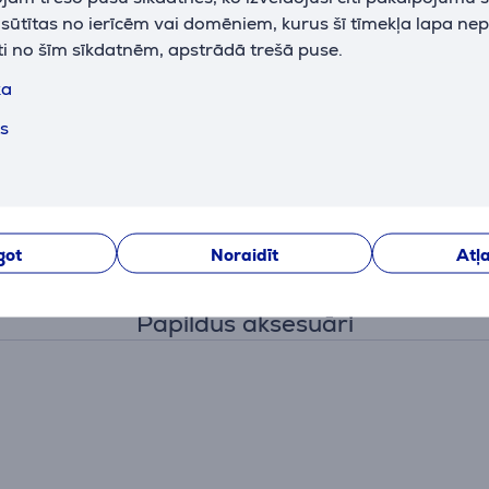
k sūtītas no ierīcēm vai domēniem, kurus šī tīmekļa lapa ne
ti no šīm sīkdatnēm, apstrādā trešā puse.
īdzeklis, atvieglo cepeškrāsns tīrīšanu. Īpašs mikrosmalku ke
ka
s laikā – visu ierīces kalpošanas laiku. Ietaupa jūsu laiku un 
ts
ātri iztīrīt? Vienkārši ielejiet apmēram 400 ml ūdens un pili
n ilgumu. Videi draudzīgā tīrīšanas sistēma mīkstina apceptos a
got
Noraidīt
Atļa
Papildus aksesuāri