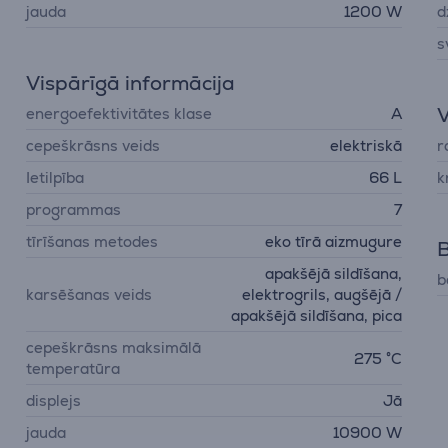
jauda
1200 W
d
s
Vispārīgā informācija
V
energoefektivitātes klase
A
cepeškrāsns veids
elektriskā
r
Ietilpība
66 L
k
programmas
7
tīrīšanas metodes
eko tīrā aizmugure
apakšējā sildīšana,
b
karsēšanas veids
elektrogrils, augšējā /
apakšējā sildīšana, pica
cepeškrāsns maksimālā
275 °C
temperatūra
displejs
Jā
jauda
10900 W