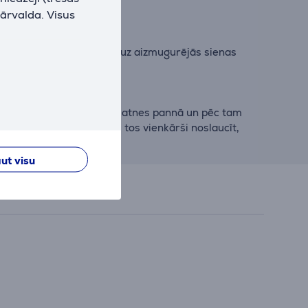
pārvalda. Visus
ramikas lodīšu pārklājums uz aizmugurējās sienas
enerģiju.
enu mazgāšanas līdzekļa pamatnes pannā un pēc tam
tlikumus, lai jūs varētu tos vienkārši noslaucīt,
ut visu