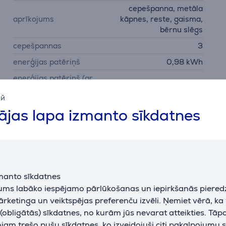
cepešpanna, metāla
aprīkojums
kāpnes, reste, gaisma,
bērnu slēgs
cepešpannas
3
enerģijas patēriņš
0,98 kWh
enerģijas patēriņš (ar
0,79 kWh
ventilātoru)
ий
iegremdējamie regulatori
Jā
jas lapa izmanto sīkdatnes
manto sīkdatnes
Apraksts
jums labāko iespējamo pārlūkošanas un iepirkšanās piered
ārketinga un veiktspējas preferenču izvēli. Ņemiet vērā, ka
obligātās) sīkdatnes, no kurām jūs nevarat atteikties. Tāp
eškrāsnī, ļaujot vienlaikus gatavot līdz pat trīs līmeņos. Saldo
am trešo pušu sīkdatnes, ko izveidojuši citi pakalpojumu s