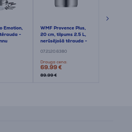
io Emotion,
WMF Provence Plus,
Tefal Ingen
 tērauda -
20 cm, tilpums 2.5 L,
nerūsējošā
annu
nerūsējošā tērauda -
Katlu un p
Katls ar vāku
komplekts
07.2120.6380
L897DS04
Drauga cena:
Cena:
69.99 €
189.99 €
89.99 €