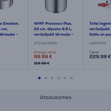
io Emotion,
WMF Provence Plus,
Tefal Ingen
6 cm,
24 cm, tilpums 8.8 L,
nerūsējošā
 tērauda -
nerūsējošā tērauda -
Katlu un p
Katls ar vāku
komplekts
07.2324.6380
L897SK04
:
Drauga cena:
Cena:
99.99 €
229.99 €
129.99 €
Atsauksmes