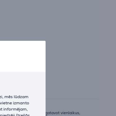
zi, mēs lūdzam
 vietne izmanto
at informējam,
s un sāļos ēdienus var pagatavot vienlaikus,
niedzēji (trešās