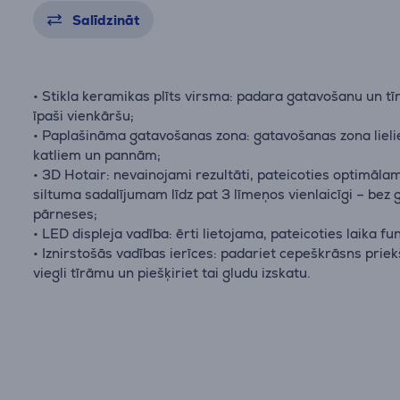
Salīdzināt
• Stikla keramikas plīts virsma: padara gatavošanu un tī
īpaši vienkāršu;
• Paplašināma gatavošanas zona: gatavošanas zona liel
katliem un pannām;
• 3D Hotair: nevainojami rezultāti, pateicoties optimāla
siltuma sadalījumam līdz pat 3 līmeņos vienlaicīgi – bez
pārneses;
• LED displeja vadība: ērti lietojama, pateicoties laika fu
• Iznirstošās vadības ierīces: padariet cepeškrāsns prie
viegli tīrāmu un piešķiriet tai gludu izskatu.