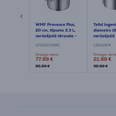
io Ultimate,
WMF Provence Plus,
Tefal Ingen
i, 16/18/20
20 cm, tilpums 3.3 L,
diametrs 1
komplekts +
nerūsējošā tērauda -
nerūsējošā
Katls ar vāku
Katls
07.2220.6380
L9252874
Drauga cena:
Drauga cena
77.99 €
21.99 €
95.90 €
30.99 €