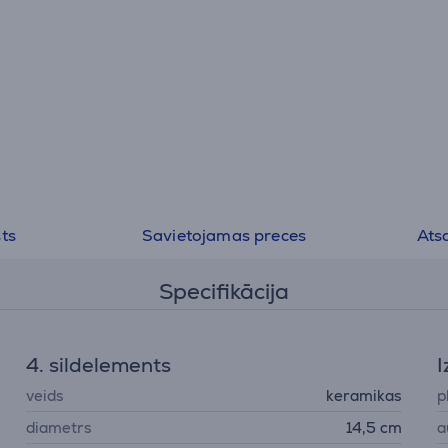
ts
Savietojamas preces
Ats
Specifikācija
4. sildelements
I
veids
keramikas
p
diametrs
14,5 cm
a