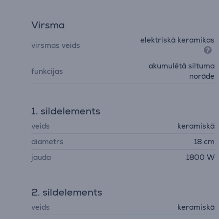
Virsma
elektriskā keramikas
virsmas veids
akumulētā siltuma
funkcijas
norāde
1. sildelements
veids
keramiskā
diametrs
18 cm
jauda
1800 W
2. sildelements
veids
keramiskā