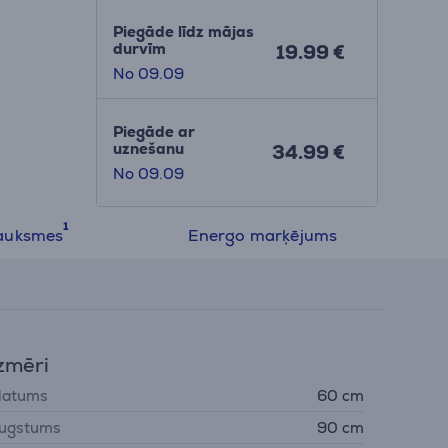
Piegāde līdz mājas
durvīm
19.99 €
No 09.09
Piegāde ar
uznešanu
34.99 €
No 09.09
auksmes
Energo marķējums
zmēri
latums
60 cm
ugstums
90 cm