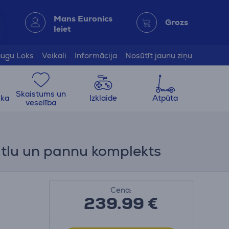
Mans Euronics
Grozs
Ieiet
ugu Loks
Veikali
Informācija
Nosūtīt jaunu ziņu
Skaistums un
ika
Izklaide
Atpūta
veselība
atlu un pannu komplekts
Cena:
239.99
€