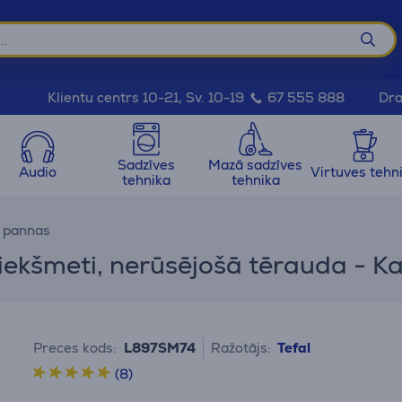
Dra
Klientu centrs 10-21, Sv. 10-19
67 555 888
Sadzīves
Mazā sadzīves
Audio
Virtuves tehn
tehnika
tehnika
n pannas
riekšmeti, nerūsējošā tērauda - K
Preces kods:
L897SM74
Ražotājs:
Tefal
(8)