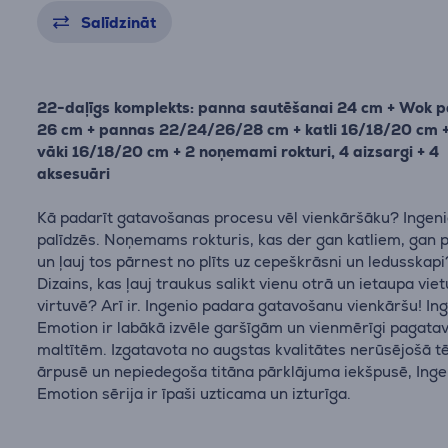
Salīdzināt
22-daļīgs komplekts: panna sautēšanai 24 cm + Wok 
26 cm + pannas 22/24/26/28 cm + katli 16/18/20 cm + 
vāki 16/18/20 cm + 2 noņemami rokturi, 4 aizsargi + 4
aksesuāri
Kā padarīt gatavošanas procesu vēl vienkāršāku? Ingen
palīdzēs. Noņemams rokturis, kas der gan katliem, gan
un ļauj tos pārnest no plīts uz cepeškrāsni un ledusskapi?
Dizains, kas ļauj traukus salikt vienu otrā un ietaupa viet
virtuvē? Arī ir. Ingenio padara gatavošanu vienkāršu! In
Emotion ir labākā izvēle garšīgām un vienmērīgi pagat
maltītēm. Izgatavota no augstas kvalitātes nerūsējošā 
ārpusē un nepiedegoša titāna pārklājuma iekšpusē, ​​Inge
Emotion sērija ir īpaši uzticama un izturīga.