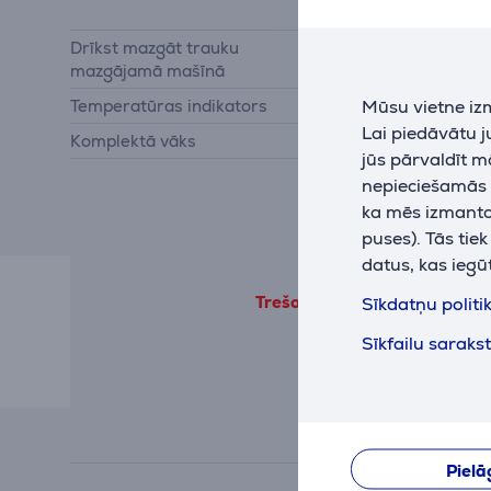
indukcijas degļi
Drīkst mazgāt trauku
Jā
mazgājamā mašīnā
Mūsu vietne iz
Temperatūras indikators
Jā
Lai piedāvātu 
Komplektā vāks
Jā
jūs pārvaldīt m
nepieciešamās (
ka mēs izmantoj
puses). Tās tie
datus, kas iegū
Trešo pušu produkta informāc
Sīkdatņu politi
Sīkfailu saraks
Pielā