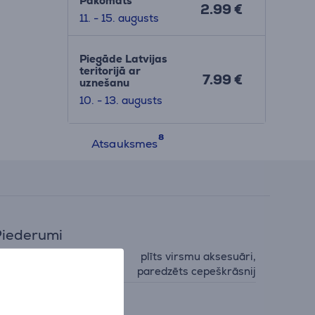
Pakomāts
2.99 €
11. - 15. augusts
Piegāde Latvijas
teritorijā ar
7.99 €
uznešanu
10. - 13. augusts
Atsauksmes
iederumi
plīts virsmu aksesuāri,
iederumu veids
paredzēts cepeškrāsnij