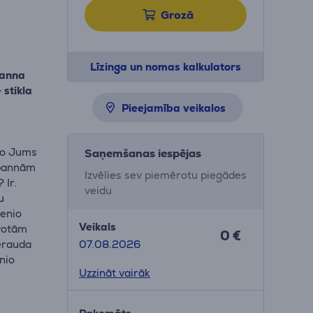
Grozā
Līzinga un nomas kalkulators
panna
stikla
Pieejamība veikalos
io Jums
Saņemšanas iespējas
 pannām
Izvēlies sev piemērotu piegādes
 Ir.
veidu
u
genio
Veikals
avotām
0 €
tērauda
07.08.2026
nio
Uzzināt vairāk