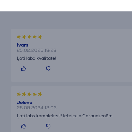
Atsauksmes
Ivars
25.02.2026 18:28
Ļoti laba kvalitāte!
Jelena
28.09.2024 12:03
Ļoti labs komplekts!!! Ieteicu arī draudzenēm