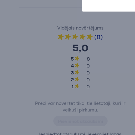
Vidējais novērtējums
(8)
5,0
5
8
4
0
3
0
2
0
1
0
Preci var novērtēt tikai tie lietotāji, kuri ir
veikuši pirkumu.
Pievienot atsauksmi
Iesniedzot atsauksmi, ievērojiet labās