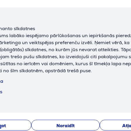
ražots
Ķīna
krāsa
nerūs. tērauda
manto sīkdatnes
jums labāko iespējamo pārlūkošanas un iepirkšanās piered
ārketinga un veiktspējas preferenču izvēli. Ņemiet vērā, ka
obligātās) sīkdatnes, no kurām jūs nevarat atteikties. Tāp
am trešo pušu sīkdatnes, ko izveidojuši citi pakalpojumu s
k sūtītas no ierīcēm vai domēniem, kurus šī tīmekļa lapa ne
ti no šīm sīkdatnēm, apstrādā trešā puse.
iju var apskatīt tikai tad, ja piekrītat mūsu veiktspējas sīk
ka
ts
Pielāgot
Apraksts
got
Noraidīt
Atļa