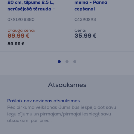
20 cm, tilpums 2.5 L,
melna - Panna
nerūsējošā tērauda -
cepšanai
Katls ar vāku
07.2120.6380
C4320223
Drauga cena:
Cena:
69.99 €
35.99 €
89.99 €
Atsauksmes
Pašlaik nav nevienas atsauksmes.
Pēc pirkuma veikšanas Jums būs iespēja dot savu
ieguldījumu un pirmajam/pirmajai iesniegt savu
atsauksmi par preci.