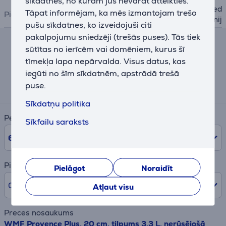
sīkdatnes, no kurām jūs nevarat atteikties.
plīts virsmu aksesuāri, pared
Tāpat informējam, ka mēs izmantojam trešo
Piederumu veids
zēts cepeškrāsnij
pušu sīkdatnes, ko izveidojuši citi
pakalpojumu sniedzēji (trešās puses). Tās tiek
sūtītas no ierīcēm vai domēniem, kurus šī
Līzinga un nomas kalkulators
tīmekļa lapa nepārvalda. Visus datus, kas
iegūti no šīm sīkdatnēm, apstrādā trešā
Aptuvens ikmēneša maksājums
puse.
14 €
Sīkdatņu politika
Periods
Sīkfailu saraksts
6
mēn.
Pirmā iemaksa
Pielāgot
Noraidīt
0% /
0,00 €
Atļaut visu
Preces nosaukums
WMF Provence Plus, 20 cm, tilpums 3.3 L, nerūsējošā