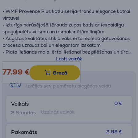
• WMF Provence Plus katlu sērija: franču elegance katrai
virtuvei
• Izturīgs nerūsējošā tērauda zupas katls ar iespaidīgu
spoguļpulētu virsmu un izsmalcinātām līnijām
• Augstas kvalitātes stikla vāks ērtai ēdiena gatavošanas
procesa uzraudzībai un elegantam izskatam
• Plata liešanas mala: ērtai liešanai bez pilēšanas un tīrai
virtuvei
Lasīt vairāk
• TransTherm® universāla pamatne optimālai siltuma
77.99
€
sadalei un saglabāšanai, kas ietaupa enerģiju
Grozā
• Saderīgs ar visām plīts virsmām, tostarp indukcijas
Saņemšanas iespējas
• Cromargan®: 18/10 nerūsējošais tērauds izcilai izturībai
Izvēlies sev piemērotu piegādes veidu
un higiēnai, piemērots mazgāšanai trauku mazgājamajā
mašīnā
0 €
Veikals
Uzzināt vairāk
2 Stundas
2.99 €
Pakomāts