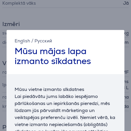
Komplektā vāks
Jā
Izmēri
svars
1,68 kg
English
/
Русский
diametrs
20 cm
Mūsu mājas lapa
izmanto sīkdatnes
Vispārējais parametrs
ražotājs
WMF
plata liešanas mala, tilpums
īpašības
3,3 L
Mūsu vietne izmanto sīkdatnes
Lai piedāvātu jums labāko iespējamo
ražots
Ķīna
pārlūkošanas un iepirkšanās pieredzi, mēs
krāsa
nerūs. tērauda
lūdzam jūs pārvaldīt mārketinga un
veiktspējas preferenču izvēli. Ņemiet vērā, ka
vietne izmanto nepieciešamās (obligātās)
Piederumi