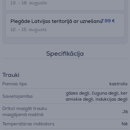
13. - 18. augusts
7.99 €
Piegāde Latvijas teritorijā ar uznešanu
12. - 15. augusts
Specifikācija
Trauki
Pannas tips
kastrolis
gāzes degļi, čuguna degļi, ker
Savietojamība
amiskie degļi, indukcijas degļi
Drīkst mazgāt trauku
Jā
mazgājamā mašīnā
Temperatūras indikators
Nē