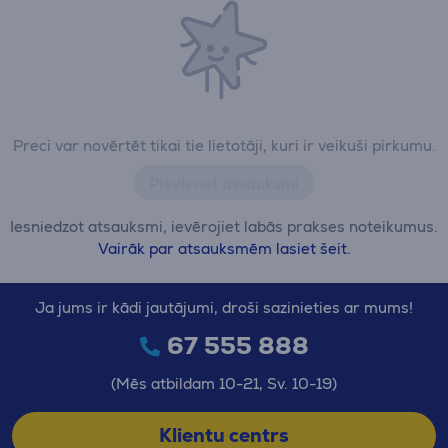
Preci var novērtēt tikai tie lietotāji, kuri ir veikuši pirkumu.
Pievienot atsauksmi
Iesniedzot atsauksmi, ievērojiet labās prakses noteikumus.
Vairāk par atsauksmēm lasiet šeit.
Ja jums ir kādi jautājumi, droši sazinieties ar mums!
67 555 888
(Mēs atbildam 10-21, Sv. 10-19)
Klientu centrs