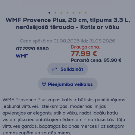
WMF Provence Plus, 20 cm, tilpums 3.3 L,
nerūsējošā tērauda - Katls ar vāku
Cena spēkā no 01.08.2026 līdz 31.08.2026
Drauga cena:
07.2220.6380
77.99 €
WMF
Parastā cena: 95.90 €
Salīdzināt
Pieejamība veikalos
WMF Provence Plus zupas katls ir būtisks papildinājums
jebkurai virtuvei. Izteiksmīgas, modernas līnijas
apvienojas ar elegantu stikla vāku, radot ideālu katlu
visiem jūsu iecienītākajiem ēdieniem – no klasiskās itāļu
virtuves gardās, bagātīgās boloņas mērces līdz sātīgām
ziemas zupām un sautējumiem.