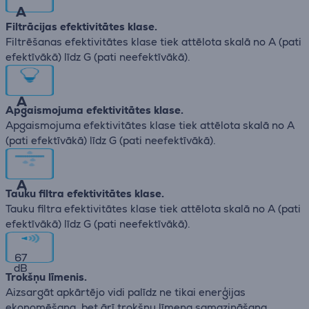
A
Filtrācijas efektivitātes klase.
Filtrēšanas efektivitātes klase tiek attēlota skalā no А (pati
efektīvākā) līdz G (pati neefektīvākā).
A
Apgaismojuma efektivitātes klase.
Apgaismojuma efektivitātes klase tiek attēlota skalā no А
(pati efektīvākā) līdz G (pati neefektīvākā).
A
Tauku filtra efektivitātes klase.
Tauku filtra efektivitātes klase tiek attēlota skalā no А (pati
efektīvākā) līdz G (pati neefektīvākā).
67
dB
Trokšņu līmenis.
Aizsargāt apkārtējo vidi palīdz ne tikai enerģijas
ekonomēšana, bet ārī trokšņu līmeņa samazināšana.