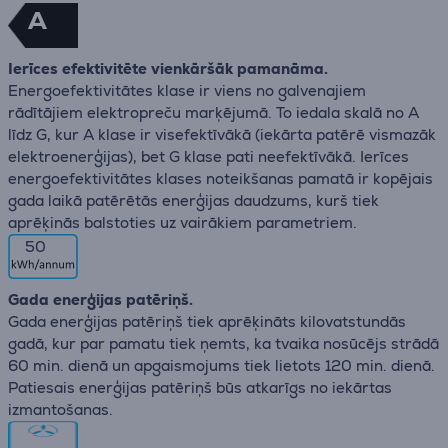
A
Ierīces efektivitēte vienkāršāk pamanāma.
Energoefektivitātes klase ir viens no galvenajiem
rādītājiem elektropreču marķējumā. To iedala skalā no A
līdz G, kur A klase ir visefektīvākā (iekārta patērē vismazāk
elektroenerģijas), bet G klase pati neefektīvākā. Ierīces
energoefektivitātes klases noteikšanas pamatā ir kopējais
gada laikā patērētās enerģijas daudzums, kurš tiek
aprēķinās balstoties uz vairākiem parametriem.
50
Gada enerģijas patēriņš.
Gada enerģijas patēriņš tiek aprēķināts kilovatstundās
gadā, kur par pamatu tiek ņemts, ka tvaika nosūcējs strādā
60 min. dienā un apgaismojums tiek lietots 120 min. dienā.
Patiesais enerģijas patēriņš būs atkarīgs no iekārtas
izmantošanas.