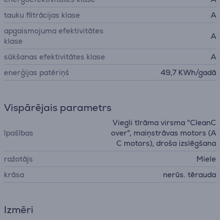
tauku filtrācijas klase
A
apgaismojuma efektivitātes
A
klase
sūkšanas efektivitātes klase
A
enerģijas patēriņš
49,7 KWh/gadā
Vispārējais parametrs
Viegli tīrāma virsma "CleanC
īpašības
over", maiņstrāvas motors (A
C motors), droša izslēgšana
ražotājs
Miele
krāsa
nerūs. tērauda
Izmēri