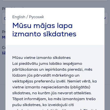
Pirmā iemaksa
English
/
Русский
0% /
0,00 €
Mūsu mājas lapa
izmanto sīkdatnes
Preces nosaukums
Miele, 650 m³/h, nerūsējošā tērauda - Tvaika nosūcējs
Cena
1259 €
Mūsu vietne izmanto sīkdatnes
Rezultāts ir informatīvs un veikts,
Lai piedāvātu jums labāko iespējamo
balstoties uz aptuvenu aprēķinu.
pārlūkošanas un iepirkšanās pieredzi, mēs
lūdzam jūs pārvaldīt mārketinga un
Atsauksmes
veiktspējas preferenču izvēli. Ņemiet vērā, ka
vietne izmanto nepieciešamās (obligātās)
Vidējais novērtējums
sīkdatnes, no kurām jūs nevarat atteikties.
(1)
Tāpat informējam, ka mēs izmantojam trešo
5,0
pušu sīkdatnes, ko izveidojuši citi