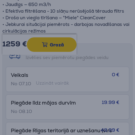
• Jaudīgs — 650 m3/h
• Efektīva filtrēšana - 10 slāņu nerūsējošā tērauda filtrs
• Droša un viegla tīrīšana — "Miele" CleanCover
• Jebkurai situācijai piemērots - darbojas novadīšanas vai
cirkulācijas režīmos
1259 €
Grozā
Saņemšanas iespējas
Izvēlies sev piemērotu piegādes veidu
0 €
Veikals
Uzzināt vairāk
No 07.10
19.99 €
Piegāde līdz mājas durvīm
No 08.10
49.99 €
Piegāde Rīgas teritorijā ar uznešanu (virs