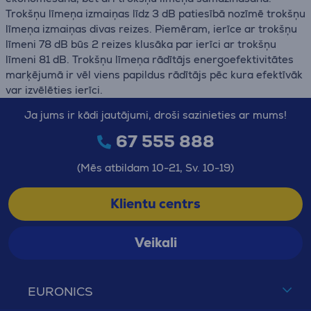
Trokšņu līmeņa izmaiņas līdz 3 dB patiesībā nozīmē trokšņu
līmeņa izmaiņas divas reizes. Piemēram, ierīce ar trokšņu
līmeni 78 dB būs 2 reizes klusāka par ierīci ar trokšņu
līmeni 81 dB. Trokšņu līmeņa rādītājs energoefektivitātes
marķējumā ir vēl viens papildus rādītājs pēc kura efektīvāk
var izvēlēties ierīci.
Ja jums ir kādi jautājumi, droši sazinieties ar mums!
67 555 888
(Mēs atbildam 10-21, Sv. 10-19)
Klientu centrs
Veikali
EURONICS