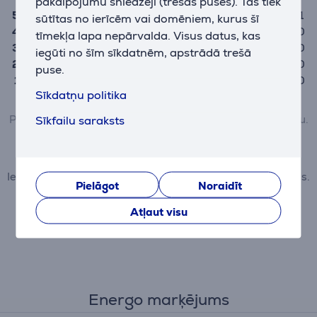
pakalpojumu sniedzēji (trešās puses). Tās tiek
5
1
sūtītas no ierīcēm vai domēniem, kurus šī
4
0
tīmekļa lapa nepārvalda. Visus datus, kas
3
0
iegūti no šīm sīkdatnēm, apstrādā trešā
2
0
puse.
1
0
Sīkdatņu politika
Preci var novērtēt tikai tie lietotāji, kuri ir veikuši pirkumu.
Sīkfailu saraksts
Pievienot atsauksmi
Iesniedzot atsauksmi, ievērojiet labās prakses noteikumus.
Pielāgot
Noraidīt
Vairāk par atsauksmēm lasiet šeit.
Atļaut visu
Energo marķējums