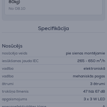
80kg)
No 08.10
Specifikācija
Nosūcējs
nosūcēja veids
pie sienas montējamie
iesūkšanas jauda IEC
265 - 650 m³/h
vadība
elektroniskā
vadība
mehaniskās pogas
ātrumi
3 ātrumi
trokšņa līmenis
47 līdz 67 dB
apgaismojums
3 x 3 W LED
energoefektivitātes klase
A