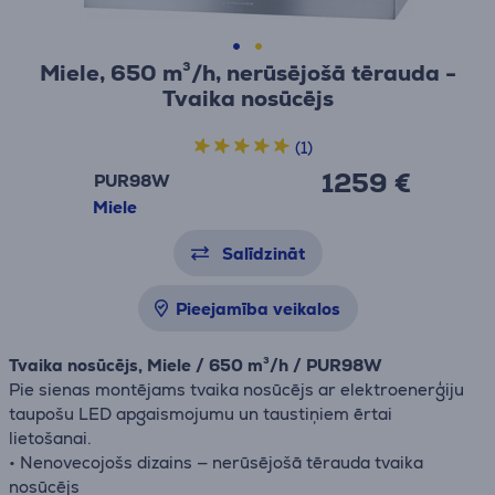
Miele, 650 m³/h, nerūsējošā tērauda -
Tvaika nosūcējs
(1)
1259 €
PUR98W
Miele
Salīdzināt
Pieejamība veikalos
Tvaika nosūcējs, Miele / 650 m³/h / PUR98W
Pie sienas montējams tvaika nosūcējs ar elektroenerģiju
taupošu LED apgaismojumu un taustiņiem ērtai
lietošanai.
• Nenovecojošs dizains — nerūsējošā tērauda tvaika
nosūcējs