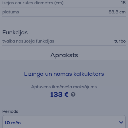
izejas caurules diametrs (cm)
15
platums
89,8 cm
Funkcijas
tvaika nosūcēja funkcijas
turbo
Apraksts
Līzinga un nomas kalkulators
Aptuvens ikmēneša maksājums
133 €
Periods
10
mēn.