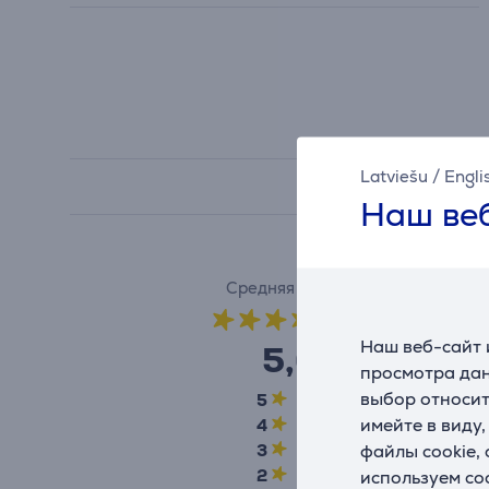
Latviešu
/
Engli
Наш веб
Средняя оценка
(1)
Наш веб-сайт 
5,0
просмотра дан
выбор относит
5
1
имейте в виду
4
0
файлы cookie,
3
0
2
0
используем co