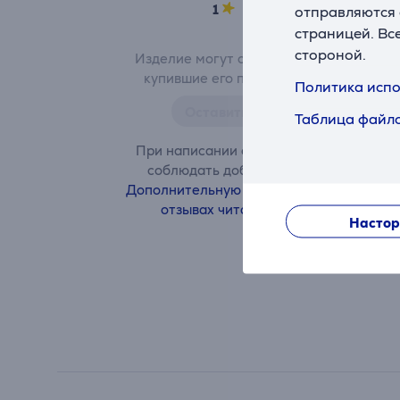
1
0
отправляются 
страницей. Вс
стороной.
Изделие могут оценить только
купившие его пользователи.
Политика испо
Оставить отзыв
Таблица файло
При написании отзыва просим
соблюдать добрые обычаи.
Дополнительную информацию об
отзывах читайте здесь.
Настор