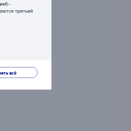
 веб-
ваются третьей
ять всё