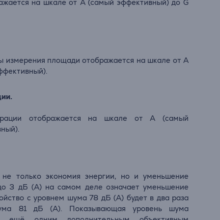
ажается на шкале от А (самый эффективный) до G
ы измерения площади отображается на шкале от А
ффективный).
ии.
трации отображается на шкале от А (самый
ный).
не только экономия энергии, но и уменьшение
до 3 дБ (А) на самом деле означает уменьшение
ойство с уровнем шума 78 дБ (А) будет в два раза
ума 81 дБ (А). Показывающая уровень шума
тся ещё одним дополнительным объективным