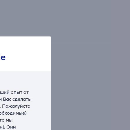
ie
чший опыт от
 Вас сделать
. Пожалуйста
еобходимые)
что мы
н). Они