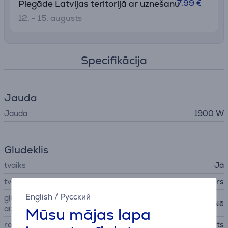
7.99 €
Piegāde Latvijas teritorijā ar uznešanu
12. - 15. augusts
Specifikācija
Jauda
Jauda
1900 W
Gludeklis
tvaiks
Jā
tvaika sistēmas tips
stacionārs
English
/
Русский
gludināšanas virsmas
Nē
aizsargs
Mūsu mājas lapa
rokturis
atvērts