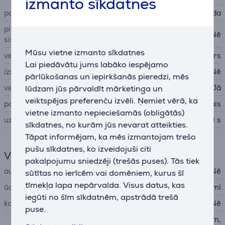
izmanto sīkdatnes
pamats
nerūsējoša tērauda
pilēšanas apturēšanas
Nē
sistēma
Mūsu vietne izmanto sīkdatnes
veids
tvaika ģenerators
Lai piedāvātu jums labāko iespējamo
izsmidzināšana
Nē
pārlūkošanas un iepirkšanās pieredzi, mēs
vertikālā sistēma
Jā
lūdzam jūs pārvaldīt mārketinga un
veiktspējas preferenču izvēli. Ņemiet vērā, ka
papildu piederumi
drēbju pakaramais
vietne izmanto nepieciešamās (obligātās)
uzsilšanas laiks
60 s
sīkdatnes, no kurām jūs nevarat atteikties.
Tāpat informējam, ka mēs izmantojam trešo
pušu sīkdatnes, ko izveidojuši citi
Vispārējais parametrs
pakalpojumu sniedzēji (trešās puses). Tās tiek
automātiska izslēgšana
Nē
sūtītas no ierīcēm vai domēniem, kurus šī
tīmekļa lapa nepārvalda. Visus datus, kas
ūdens rezervuāra ietilpība
1200 ml
iegūti no šīm sīkdatnēm, apstrādā trešā
katlakmens novēršana
Nē
puse.
der visiem audumu veidiem,