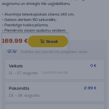
augstumu un atvieglo tās uzglabāšanu.
• Alumīnija teleskopiskais stienis 140 cm;
• Gatavs darbam 60 sekundēs;
• Pastāvīga tvaika plūsma;
• Piemērots visiem audumu veidiem.
169.99
€
Grozā
Saņemšanas iespējas
Izvēlies sev piemērotu piegādes veidu
0 €
Veikals
Uzzināt vairāk
11. - 17. augusts
2.99 €
Pakomāts
13. - 18. augusts