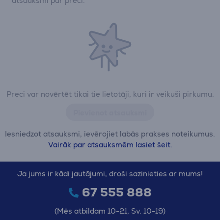
atsauksmi par preci.
Preci var novērtēt tikai tie lietotāji, kuri ir veikuši pirkumu.
Pievienot atsauksmi
Iesniedzot atsauksmi, ievērojiet labās prakses noteikumus.
Vairāk par atsauksmēm lasiet šeit.
Ja jums ir kādi jautājumi, droši sazinieties ar mums!
67 555 888
(Mēs atbildam 10-21, Sv. 10-19)