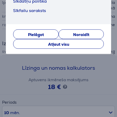
Sīkdatņu politika
īpašības
gatavs darbam 60 sekunžu la
ikā
Sīkfailu saraksts
krāsa
melna
ražotājs
SteamOne
Pielāgot
Noraidīt
Izmēri
Atļaut visu
svars
8,6 kg
Līzinga un nomas kalkulators
Aptuvens ikmēneša maksājums
18 €
Periods
10
mēn.