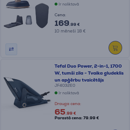
Ir noliktavā
Cena:
169
.99 €
10 mēneši 18 €
Tefal Duo Power, 2-in-1, 1700
W, tumši zila - Tvaika gludeklis
un apģērbu tvaicētājs
JF4032E0
Ir noliktavā
Drauga cena:
65
.99 €
Parastā cena: 79.99 €