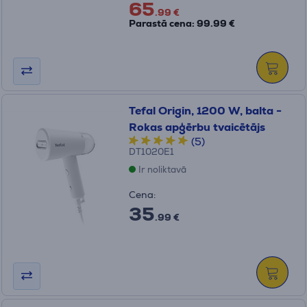
65
.99 €
Parastā cena: 99.99 €
Tefal Origin, 1200 W, balta -
Rokas apģērbu tvaicētājs
(5)
DT1020E1
Ir noliktavā
Cena:
35
.99 €