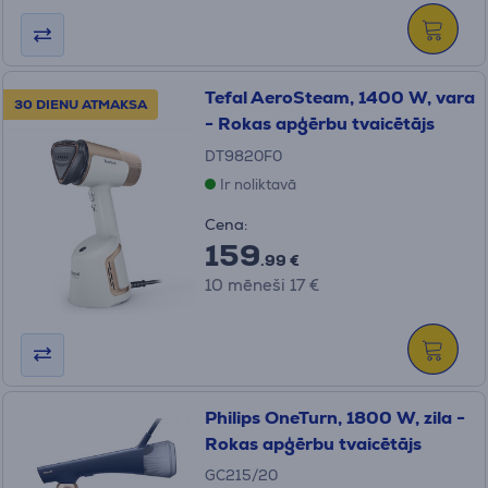
Tefal AeroSteam, 1400 W, vara
30 DIENU ATMAKSA
- Rokas apģērbu tvaicētājs
DT9820F0
Ir noliktavā
Cena:
159
.99 €
10 mēneši 17 €
Philips OneTurn, 1800 W, zila -
Rokas apģērbu tvaicētājs
GC215/20