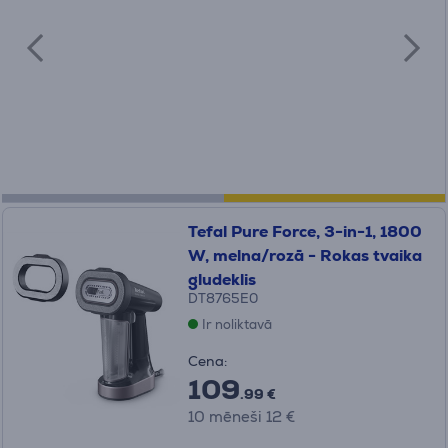
Tefal Pure Force, 3-in-1, 1800
W, melna/rozā - Rokas tvaika
gludeklis
DT8765E0
Ir noliktavā
Cena:
109
.99 €
10 mēneši 12 €