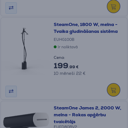
SteamOne, 1800 W, melna -
Tvaika gludināšanas sistēma
EUHG100B
Ir noliktavā
Cena:
199
.99 €
10 mēneši 22 €
SteamOne James 2, 2000 W,
melna - Rokas apģērbu
tvaicētājs
EUFD80BV2