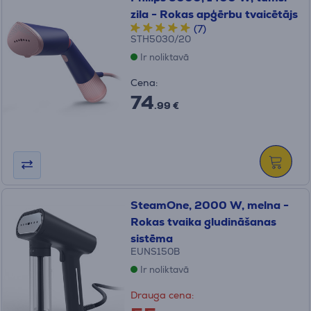
zila - Rokas apģērbu tvaicētājs
(7)
STH5030/20
Ir noliktavā
Cena:
74
.99 €
SteamOne, 2000 W, melna -
Rokas tvaika gludināšanas
sistēma
EUNS150B
Ir noliktavā
Drauga cena: