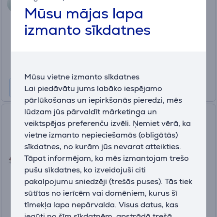
Mūsu mājas lapa
Ir noliktavā
izmanto sīkdatnes
Cena:
52
.99 €
Mūsu vietne izmanto sīkdatnes
Lai piedāvātu jums labāko iespējamo
pārlūkošanas un iepirkšanās pieredzi, mēs
lūdzam jūs pārvaldīt mārketinga un
Philips OneTurn, 1800 W,
veiktspējas preferenču izvēli. Ņemiet vērā, ka
brūna/bēša - Rokas apģērbu
vietne izmanto nepieciešamās (obligātās)
tvaicētājs
sīkdatnes, no kurām jūs nevarat atteikties.
GC213/50
Tāpat informējam, ka mēs izmantojam trešo
Ir noliktavā
pušu sīkdatnes, ko izveidojuši citi
Cena:
pakalpojumu sniedzēji (trešās puses). Tās tiek
149
sūtītas no ierīcēm vai domēniem, kurus šī
.99 €
tīmekļa lapa nepārvalda. Visus datus, kas
10 mēneši 16 €
iegūti no šīm sīkdatnēm, apstrādā trešā