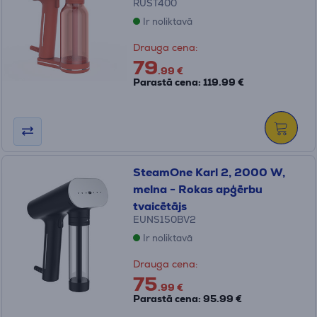
RUST400
Ir noliktavā
Drauga cena:
79
.99 €
Parastā cena: 119.99 €
SteamOne Karl 2, 2000 W,
melna - Rokas apģērbu
tvaicētājs
EUNS150BV2
Ir noliktavā
Drauga cena:
75
.99 €
Parastā cena: 95.99 €