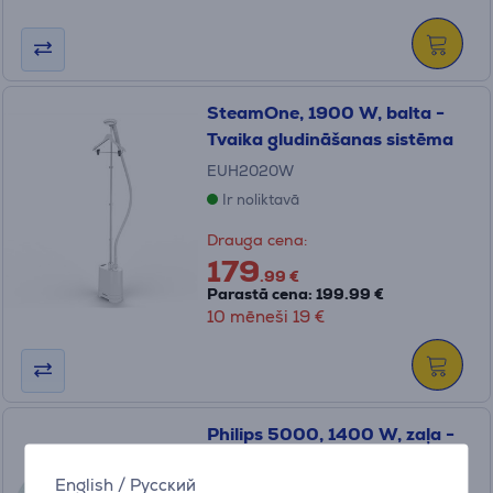
SteamOne, 1900 W, balta -
Tvaika gludināšanas sistēma
EUH2020W
Ir noliktavā
Drauga cena:
179
.99 €
Parastā cena: 199.99 €
10 mēneši 19 €
Philips 5000, 1400 W, zaļa -
Rokas apģērbu tvaicētājs
English
/
Русский
STH5010/70