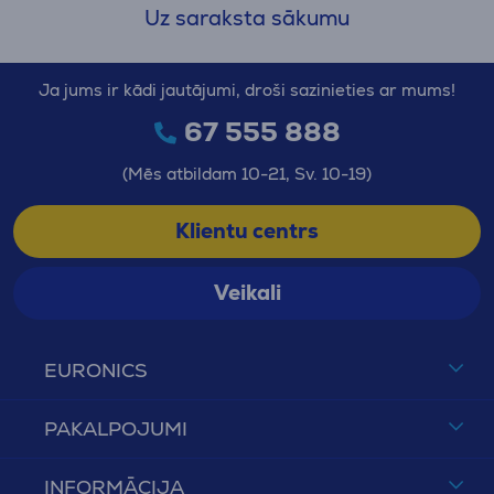
Uz saraksta sākumu
Ja jums ir kādi jautājumi, droši sazinieties ar mums!
67 555 888
(Mēs atbildam 10-21, Sv. 10-19)
Klientu centrs
Veikali
EURONICS
PAKALPOJUMI
INFORMĀCIJA