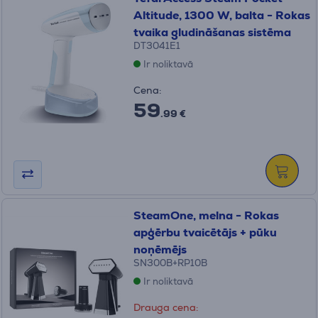
Altitude, 1300 W, balta - Rokas
tvaika gludināšanas sistēma
DT3041E1
Ir noliktavā
Cena:
59
.99 €
SteamOne, melna - Rokas
apģērbu tvaicētājs + pūku
noņēmējs
SN300B+RP10B
Ir noliktavā
Drauga cena: