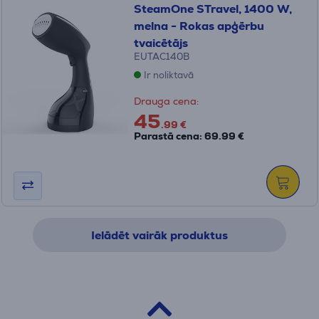
SteamOne STravel, 1400 W,
melna - Rokas apģērbu
tvaicētājs
EUTAC140B
Ir noliktavā
Drauga cena:
45
.99 €
Parastā cena: 69.99 €
Ielādēt vairāk produktus