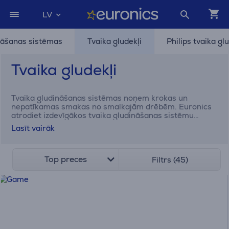
LV
ināšanas sistēmas
Tvaika gludekļi
Philips tvaika gl
Tvaika gludekļi
Tvaika gludināšanas sistēmas noņem krokas un
nepatīkamas smakas no smalkajām drēbēm. Euronics
atrodiet izdevīgākos tvaika gludināšanas sistēmu
piedāvājumus!
Lasīt vairāk
Top preces
Filtrs (45)