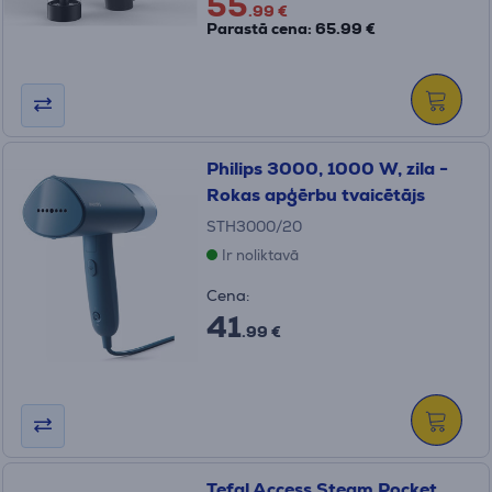
55
.99 €
Parastā cena: 65.99 €
Philips 3000, 1000 W, zila -
Rokas apģērbu tvaicētājs
STH3000/20
Ir noliktavā
Cena:
41
.99 €
Tefal Access Steam Pocket