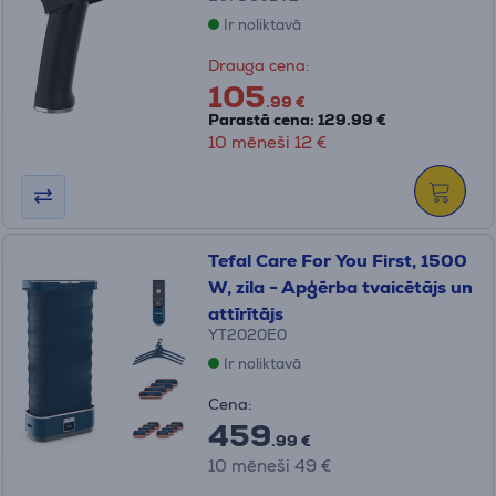
Ir noliktavā
Drauga cena:
105
.99 €
Parastā cena: 129.99 €
10 mēneši 12 €
Tefal Care For You First, 1500
W, zila - Apģērba tvaicētājs un
attīrītājs
YT2020E0
Ir noliktavā
Cena:
459
.99 €
10 mēneši 49 €