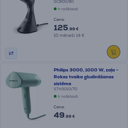
GC800/80
Ir noliktavā
Cena:
125
.99 €
10 mēneši 14 €
Philips 3000, 1000 W, zaļa -
Rokas tvaika gludināšanas
sistēma
STH3010/70
Ir noliktavā
Cena:
49
.99 €