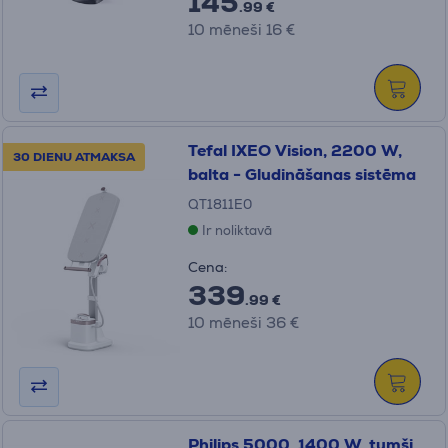
145
.99 €
10 mēneši 16 €
Tefal IXEO Vision, 2200 W,
30 DIENU ATMAKSA
balta - Gludināšanas sistēma
QT1811E0
Ir noliktavā
Cena:
339
.99 €
10 mēneši 36 €
Philips 5000, 1400 W, tumši