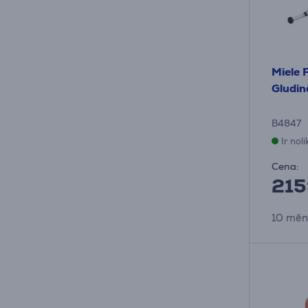
Miele 
Gludin
B4847
Ir nol
Cena:
215
10 mēn