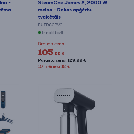
lna -
SteamOne James 2, 2000 W,
stēma
melna - Rokas apģērbu
tvaicētājs
EUFD80BV2
Ir noliktavā
Drauga cena:
105
.99 €
Parastā cena: 129.99 €
10 mēneši 12 €