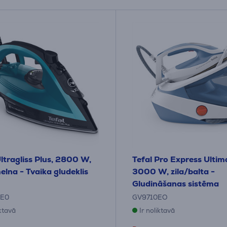
Ultragliss Plus, 2800 W,
Tefal Pro Express Ultima
elna - Tvaika gludeklis
3000 W, zila/balta -
Gludināšanas sistēma
2E0
GV9710EO
iktavā
Ir noliktavā