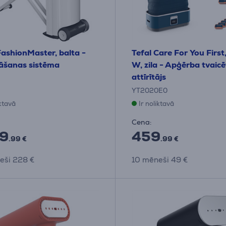
FashionMaster, balta -
Tefal Care For You Firs
āšanas sistēma
W, zila - Apģērba tvaicē
attīrītājs
YT2020E0
iktavā
Ir noliktavā
Cena:
9
459
.99 €
.99 €
eši 228 €
10 mēneši 49 €