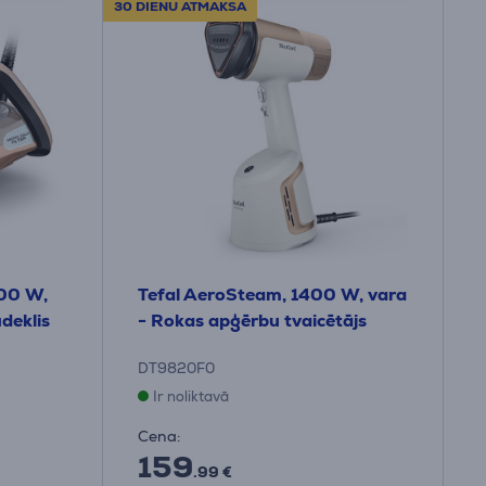
30 DIENU ATMAKSA
200 W,
Tefal AeroSteam, 1400 W, vara
deklis
- Rokas apģērbu tvaicētājs
DT9820F0
Ir noliktavā
Cena:
159
.99 €