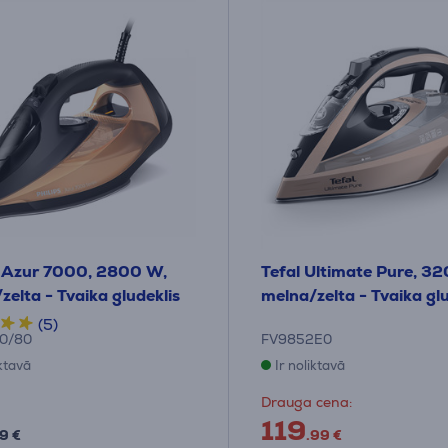
s Azur 7000, 2800 W,
Tefal Ultimate Pure, 3
zelta - Tvaika gludeklis
melna/zelta - Tvaika glu
(5)
0/80
FV9852E0
iktavā
Ir noliktavā
Drauga cena:
119
9 €
.99 €