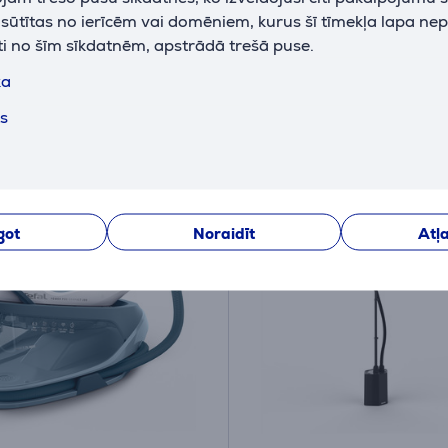
iktavā
Ir noliktavā
k sūtītas no ierīcēm vai domēniem, kurus šī tīmekļa lapa ne
ti no šīm sīkdatnēm, apstrādā trešā puse.
 cena:
Cena:
169
ka
9 €
.99 €
 cena: 99.99 €
ts
10 mēneši 18 €
got
Noraidīt
Atļa