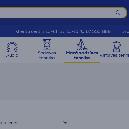
Dra
Klientu centrs 10-21, Sv. 10-19
67 555 888
Sadzīves
Mazā sadzīves
Audio
Virtuves tehn
tehnika
tehnika
p preces