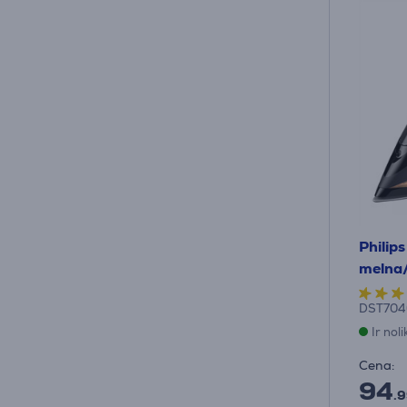
Philip
melna/
DST704
Ir nol
Cena:
94
.9