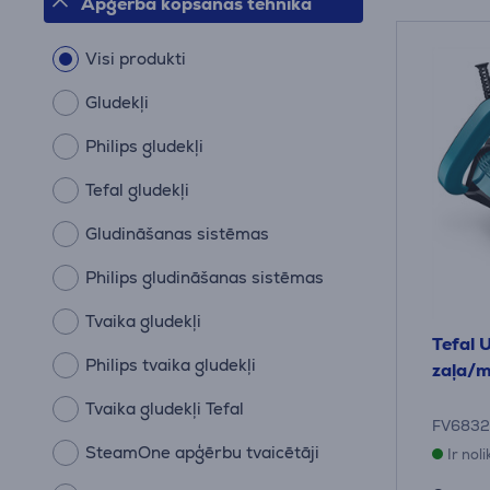
Apģērba kopšanas tehnika
Visi produkti
Gludekļi
Philips gludekļi
Tefal gludekļi
Gludināšanas sistēmas
Philips gludināšanas sistēmas
Tvaika gludekļi
Tefal 
Philips tvaika gludekļi
zaļa/m
Tvaika gludekļi Tefal
FV683
SteamOne apģērbu tvaicētāji
Ir nol