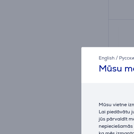
English
/
Русск
Mūsu mā
Mūsu vietne iz
Tefal 
Lai piedāvātu 
W, zil
jūs pārvaldīt m
gludekl
nepieciešamās (
FV6675
ka mēs izmantoj