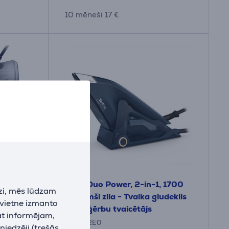
10 mēneši 17 €
 zila -
Tefal Duo Power, 2-in-1, 1700
zi, mēs lūdzam
js
W, tumši zila - Tvaika gludeklis
 vietne izmanto
un apģērbu tvaicētājs
at informējam,
JF4032E0
niedzēji (trešās