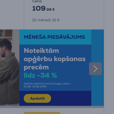
Cena:
109
.99 €
10 mēneši 12 €