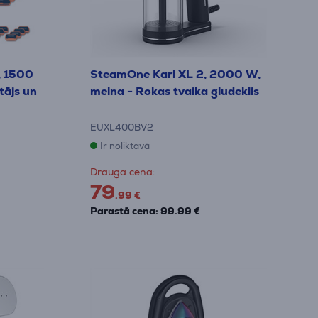
t, 1500
SteamOne Karl XL 2, 2000 W,
tājs un
melna - Rokas tvaika gludeklis
EUXL400BV2
Ir noliktavā
Drauga cena:
79
.99 €
Parastā cena: 99.99 €