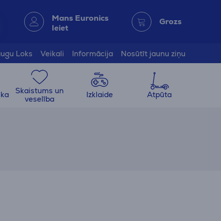
Mans Euronics
Grozs
Ieiet
ugu Loks
Veikali
Informācija
Nosūtīt jaunu ziņu
Skaistums un
ika
Izklaide
Atpūta
veselība