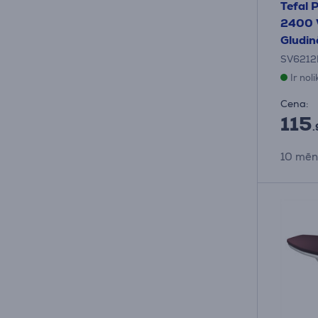
Tefal 
2400 W
Gludin
SV6212
Ir nol
Cena:
115
.
10 mēn