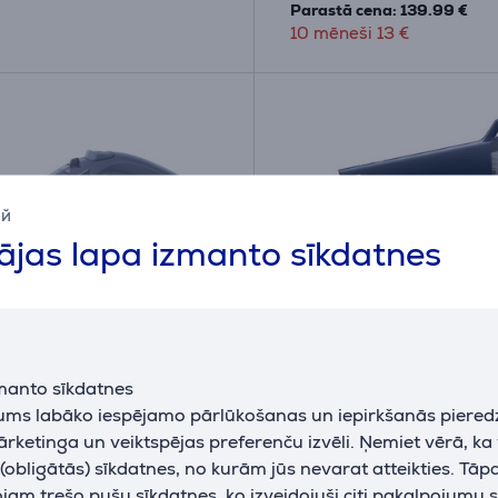
Parastā cena: 139.99 €
10 mēneši 13 €
ий
jas lapa izmanto sīkdatnes
manto sīkdatnes
Freemove Power, 2600
Philips OneTurn, 1800 W,
jums labāko iespējamo pārlūkošanas un iepirkšanās piered
a/melna - Bezvadu tvaika
Rokas apģērbu tvaicētā
ārketinga un veiktspējas preferenču izvēli. Ņemiet vērā, ka
is
obligātās) sīkdatnes, no kurām jūs nevarat atteikties. Tāp
E0
GC215/20
am trešo pušu sīkdatnes, ko izveidojuši citi pakalpojumu s