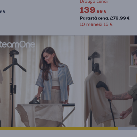
Drauga cena:
139
9 €
.99 €
Parastā cena: 279.99 €
10 mēneši 15 €