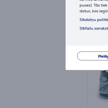
Ir nol
puses). Tās tie
datus, kas iegū
Drauga
85
Sīkdatņu politi
.9
Parastā
Sīkfailu saraks
Pielā