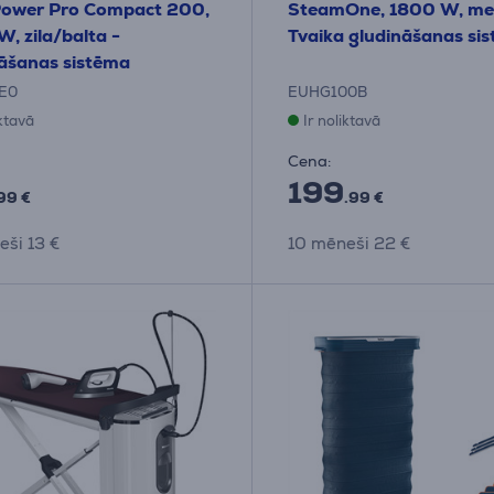
Power Pro Compact 200,
SteamOne, 1800 W, me
, zila/balta -
Tvaika gludināšanas si
āšanas sistēma
E0
EUHG100B
iktavā
Ir noliktavā
Cena:
199
99 €
.99 €
eši 13 €
10 mēneši 22 €