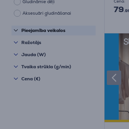
Cena:
Gludināmie dēļi
79
.9
Aksesuāri gludināšanai
Pieejamība veikalos
Ražotājs
Jauda (W)
Tvaika strūkla (g/min)
Cena (€)