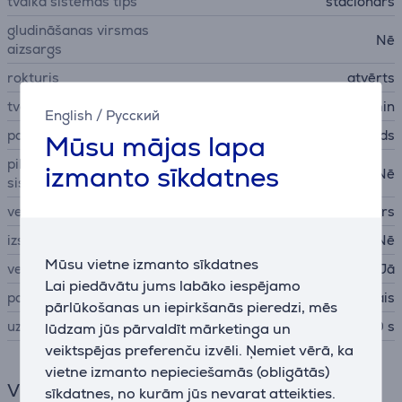
tvaika sistēmas tips
stacionārs
gludināšanas virsmas
Nē
aizsargs
rokturis
atvērts
tvaika padeve
40 g/min
English
/
Русский
pamats
nerūsējošais tērauds
Mūsu mājas lapa
pilēšanas apturēšanas
izmanto sīkdatnes
Nē
sistēma
veids
tvaika ģenerators
izsmidzināšana
Nē
Mūsu vietne izmanto sīkdatnes
vertikālā sistēma
Jā
Lai piedāvātu jums labāko iespējamo
papildu piederumi
drēbju pakaramais
pārlūkošanas un iepirkšanās pieredzi, mēs
uzsilšanas laiks
60 s
lūdzam jūs pārvaldīt mārketinga un
veiktspējas preferenču izvēli. Ņemiet vērā, ka
vietne izmanto nepieciešamās (obligātās)
Vispārējais parametrs
sīkdatnes, no kurām jūs nevarat atteikties.