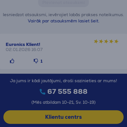
Pievienot atsauksmi
Iesniedzot atsauksmi, ievērojiet labās prakses noteikumus.
Vairāk par atsauksmēm lasiet šeit.
Euronics Klient!
02.01.2026 16:07
1
Ja jums ir kādi jautājumi, droši sazinieties ar mums!
67 555 888
(Mēs atbildam 10-21, Sv. 10-19)
Klientu centrs