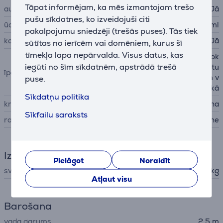
Tāpat informējam, ka mēs izmantojam trešo
automātiska izslēgšana
Jā
pušu sīkdatnes, ko izveidojuši citi
ūdens rezervuāra ietilpība
1800 ml
pakalpojumu sniedzēji (trešās puses). Tās tiek
katlakmens novēršana
Jā
sūtītas no ierīcēm vai domēniem, kurus šī
tīmekļa lapa nepārvalda. Visus datus, kas
teleskopiskā kājiņa, viegls rok
iegūti no šīm sīkdatnēm, apstrādā trešā
turis, var izmantot nefiltrētu
īpašības
krāna ūdeni, gatavs darbam v
puse.
ienas minūtes laikā
Sīkdatņu politika
krāsa
melna
Sīkfailu saraksts
ražotājs
SteamOne
Izmēri
Pielāgot
Noraidīt
svars
6,13 kg
Atļaut visu
Barošana
vada garums
2,5 m