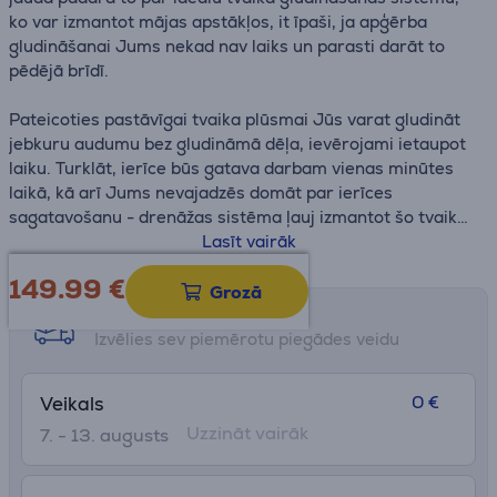
ko var izmantot mājas apstākļos, it īpaši, ja apģērba
gludināšanai Jums nekad nav laiks un parasti darāt to
pēdējā brīdī.
Pateicoties pastāvīgai tvaika plūsmai Jūs varat gludināt
jebkuru audumu bez gludināmā dēļa, ievērojami ietaupot
laiku. Turklāt, ierīce būs gatava darbam vienas minūtes
laikā, kā arī Jums nevajadzēs domāt par ierīces
sagatavošanu - drenāžas sistēma ļauj izmantot šo tvaika
gludināšanas sistēmu arī ar nefiltrētu ūdeni no krāna.
Lasīt vairāk
149.99
€
Tvaika gludināšanas sistēma
neaizņem daudz vietas un
Grozā
Jums vairs nebūs nepieciešams liels un neērts
Saņemšanas iespējas
gludināmais dēlis. Piemērota arī delikātu, trikotāžas
Izvēlies sev piemērotu piegādes veidu
audumu un kreklu gludināšanai, bez pārmērīgas
termiskās auduma apstrādes.
0 €
Veikals
Uzzināt vairāk
7. - 13. augusts