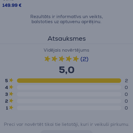
149.99 €
Rezultāts ir informatīvs un veikts,
balstoties uz aptuvenu aprēķinu.
Atsauksmes
Vidējais novērtējums
(2)
5,0
5
2
4
0
3
0
2
0
1
0
Preci var novērtēt tikai tie lietotāji, kuri ir veikuši pirkumu.