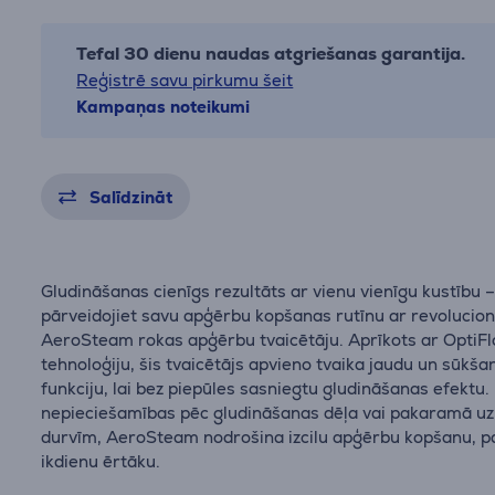
Tefal 30 dienu naudas atgriešanas garantija.
Reģistrē savu pirkumu šeit
Kampaņas noteikumi
Salīdzināt
Gludināšanas cienīgs rezultāts ar vienu vienīgu kustību 
pārveidojiet savu apģērbu kopšanas rutīnu ar revolucio
AeroSteam rokas apģērbu tvaicētāju. Aprīkots ar OptiF
tehnoloģiju, šis tvaicētājs apvieno tvaika jaudu un sūkša
funkciju, lai bez piepūles sasniegtu gludināšanas efektu.
nepieciešamības pēc gludināšanas dēļa vai pakaramā uz
durvīm, AeroSteam nodrošina izcilu apģērbu kopšanu, p
ikdienu ērtāku.