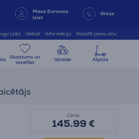
Mans Euronics
Grozs
Ieiet
ugu Loks
Veikali
Informācija
Nosūtīt jaunu ziņu
Skaistums un
ika
Izklaide
Atpūta
veselība
aicētājs
Cena:
145.99
€