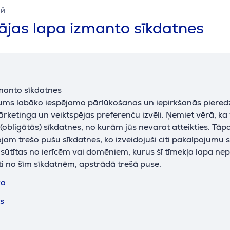
katlakmens novēršana
Nē
s
ий
OptiFlow tehnoloģija,
jas lapa izmanto sīkdatnes
piemērots visiem
gludināmiem
īpašības
tekstilizstrādājumiem,
v
autonomija: 6 min, tvaika
gatavības indikators
v
n
krāsa
eikalipts
manto sīkdatnes
jums labāko iespējamo pārlūkošanas un iepirkšanās piered
ražotājs
Tefal
ārketinga un veiktspējas preferenču izvēli. Ņemiet vērā, ka
obligātās) sīkdatnes, no kurām jūs nevarat atteikties. Tāp
am trešo pušu sīkdatnes, ko izveidojuši citi pakalpojumu s
k sūtītas no ierīcēm vai domēniem, kurus šī tīmekļa lapa ne
ti no šīm sīkdatnēm, apstrādā trešā puse.
ka
ts
iju var apskatīt tikai tad, ja piekrītat mūsu veiktspējas sīk