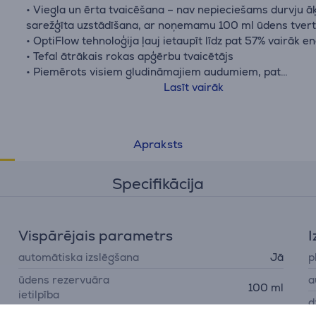
• Viegla un ērta tvaicēšana – nav nepieciešams durvju āķ
sarežģīta uzstādīšana, ar noņemamu 100 ml ūdens tvert
• OptiFlow tehnoloģija ļauj ietaupīt līdz pat 57% vairāk e
• Tefal ātrākais rokas apģērbu tvaicētājs
• Piemērots visiem gludināmajiem audumiem, pat
visdelikātākajiem
Lasīt vairāk
• Patentēta OptiFlow tehnoloģija
Apraksts
Specifikācija
Vispārējais parametrs
I
automātiska izslēgšana
Jā
p
ūdens rezervuāra
a
100 ml
ietilpība
d