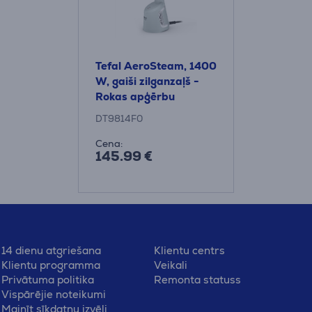
Tefal AeroSteam, 1400
W, gaiši zilganzaļš -
Rokas apģērbu
tvaicētājs
DT9814F0
Cena:
145.99 €
14 dienu atgriešana
Klientu centrs
Klientu programma
Veikali
Privātuma politika
Remonta statuss
Vispārējie noteikumi
Mainīt sīkdatņu izvēli