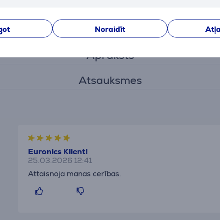
Pielāgot
got
Noraidīt
Atļa
Apraksts
Atsauksmes
Euronics Klient!
25.03.2026 12:41
Attaisnoja manas cerības.