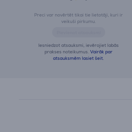
Preci var novērtēt tikai tie lietotāji, kuri ir
veikuši pirkumu.
Pievienot atsauksmi
Iesniedzot atsauksmi, ievērojiet labās
prakses noteikumus.
Vairāk par
atsauksmēm lasiet šeit.