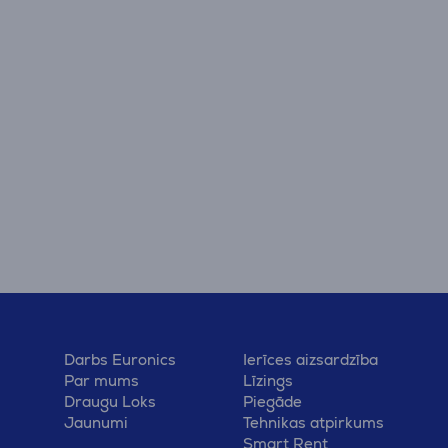
Darbs Euronics
Ierīces aizsardzība
Par mums
Līzings
Draugu Loks
Piegāde
Jaunumi
Tehnikas atpirkums
Smart Rent