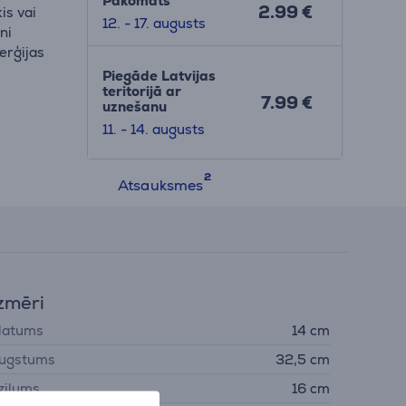
Pakomāts
2.99 €
is vai
12. - 17. augusts
ni
nerģijas
Piegāde Latvijas
teritorijā ar
7.99 €
uznešanu
11. - 14. augusts
Atsauksmes
zmēri
latums
14 cm
ugstums
32,5 cm
ziļums
16 cm