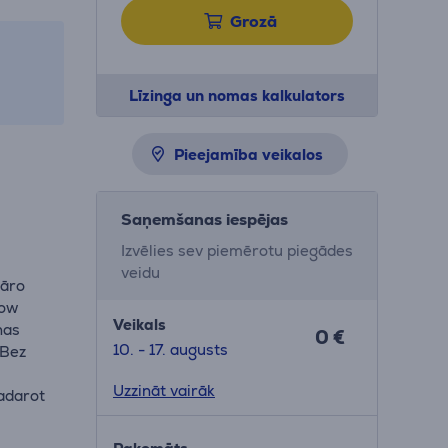
Grozā
Līzinga un nomas kalkulators
Pieejamība veikalos
Saņemšanas iespējas
Izvēlies sev piemērotu piegādes
–
veidu
nāro
low
Veikals
nas
0 €
10. - 17. augusts
 Bez
Uzzināt vairāk
adarot