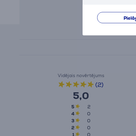
Pielā
Vidējais novērtējums
(2)
5,0
5
2
4
0
3
0
2
0
1
0