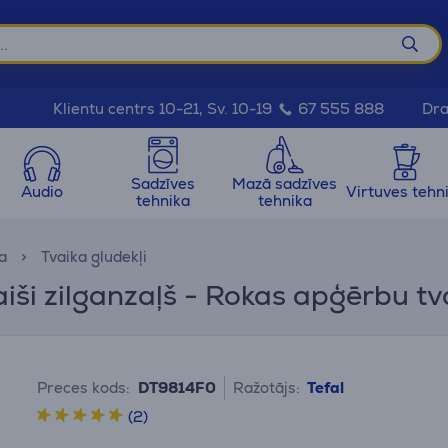
Dra
Klientu centrs 10-21, Sv. 10-19
67 555 888
Sadzīves
Mazā sadzīves
Audio
Virtuves tehn
tehnika
tehnika
a
Tvaika gludekļi
ši zilganzaļš - Rokas apģērbu tv
Preces kods:
DT9814F0
Ražotājs:
Tefal
(2)