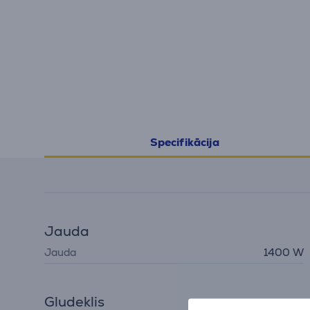
Specifikācija
Jauda
Jauda
1400 W
Gludeklis