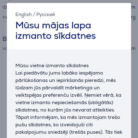
dziļums
28 cm
English
/
Русский
svars
5,3 kg
Mūsu mājas lapa
izmanto sīkdatnes
Barošana
vada garums
2 m
Mūsu vietne izmanto sīkdatnes
Apraksts
Lai piedāvātu jums labāko iespējamo
pārlūkošanas un iepirkšanās pieredzi, mēs
TVAIKA ĀTRA SASILŠANA UN DROŠĪBA!
lūdzam jūs pārvaldīt mārketinga un
Laurastar Lift ir gatavs lietošanai jau pēc 3 minūtēm.
veiktspējas preferenču izvēli. Ņemiet vērā, ka
Automātiski atslēgsies no elektrības, ja tas netiks
vietne izmanto nepieciešamās (obligātās)
izmantots 10 minūtes.
sīkdatnes, no kurām jūs nevarat atteikties.
Tāpat informējam, ka mēs izmantojam trešo
PROFESIONĀLS GLUDEKLIS
pušu sīkdatnes, ko izveidojuši citi
Visiem Laurastar gludekļiem ir ekskluzīva
pakalpojumu sniedzēji (trešās puses). Tās tiek
profesionāla gludināmā virsma ar sīkdispersiju tvaika