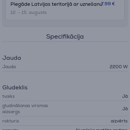
7.99 €
Piegāde Latvijas teritorijā ar uznešanu
12. - 15. augusts
Specifikācija
Jauda
Jauda
2200 W
Gludeklis
tvaiks
Jā
gludināšanas virsmas
Jā
aizsargs
rokturis
aizvērts