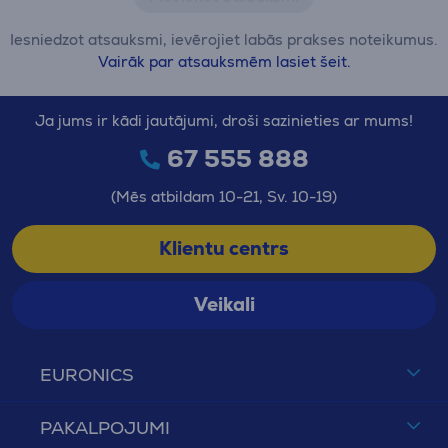
Iesniedzot atsauksmi, ievērojiet labās prakses noteikumus.
Vairāk par atsauksmēm lasiet šeit.
Ja jums ir kādi jautājumi, droši sazinieties ar mums!
67 555 888
(Mēs atbildam 10-21, Sv. 10-19)
Klientu centrs
Veikali
EURONICS
PAKALPOJUMI