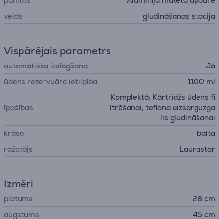
pamats
Alumīnija matēta apdare
veids
gludināšanas stacija
Vispārējais parametrs
automātiska izslēgšana
Jā
ūdens rezervuāra ietilpība
1100 ml
Komplektā: Kārtridžs ūdens fi
īpašības
ltrēšanai, teflona aizsarguzga
lis gludināšanai
krāsa
balta
ražotājs
Laurastar
Izmēri
platums
28 cm
augstums
45 cm