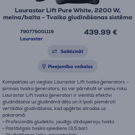
Laurastar Lift Pure White, 2200 W,
melna/balta - Tvaika gludināšanas sistēma
439.99 €
790776001119
Laurastar
Salīdzināt
Pieejamība veikalos
Kompaktais un vieglais Laurastar Lift tvaika ģenerators –
pirmais tvaika ģenerators, ko var pārnēsāt ar vienu roku.
Laurastar Lift tvaika ģeneratori ir vienlīdz efektīvi
gludināšanai uz gludināmā dēļa un it īpaši piemēroti
vertikālai gludināšanai, kad apģērbs atrodas uz
pakaramā.
• Profesionāls gludeklis: jaudīgs sīkdispersiju tvaiks
• Pastāvīgais tvaika spiediens (3,5 bar)
• Gludināšanas laiks: neierobežots