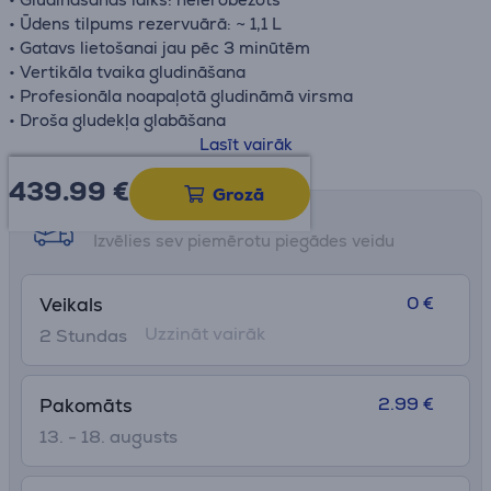
• Ūdens tilpums rezervuārā: ~ 1,1 L
• Gatavs lietošanai jau pēc 3 minūtēm
• Vertikāla tvaika gludināšana
• Profesionāla noapaļotā gludināmā virsma
• Droša gludekļa glabāšana
Projektēts Šveicē, ražots ES.
Lasīt vairāk
439.99
€
Grozā
Saņemšanas iespējas
Izvēlies sev piemērotu piegādes veidu
0 €
Veikals
Uzzināt vairāk
2 Stundas
2.99 €
Pakomāts
13. - 18. augusts