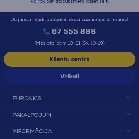
Vairāk par atsauksmēm lasiet šeit.
Ja jums ir kādi jautājumi, droši sazinieties ar mums!
67 555 888
(Mēs atbildam 10-21, Sv. 10-19)
Klientu centrs
Veikali
EURONICS
PAKALPOJUMI
INFORMĀCIJA