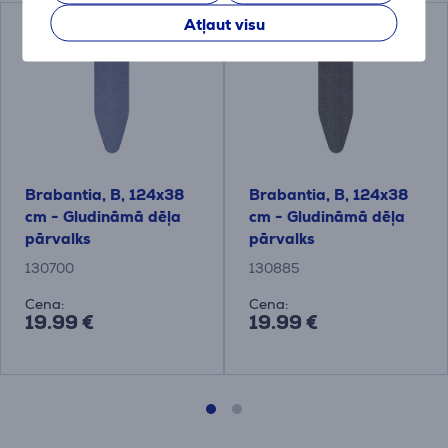
Atļaut visu
Brabantia, B, 124x38
Brabantia, B, 124x38
cm - Gludināmā dēļa
cm - Gludināmā dēļa
pārvalks
pārvalks
130700
130885
Cena:
Cena:
19.99 €
19.99 €