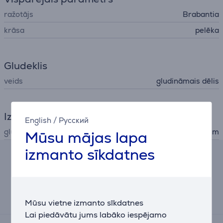
ražotājs
Brabantia
krāsa
pelēka
Gludeklis
veids
gludināmais dēlis
Izmēri
English
/
Русский
gludināmā dēļa izmēri
124x38 cm
Mūsu mājas lapa
izmanto sīkdatnes
Līzinga un nomas kalkulators
Aptuvens ikmēneša maksājums
11 €
Mūsu vietne izmanto sīkdatnes
Lai piedāvātu jums labāko iespējamo