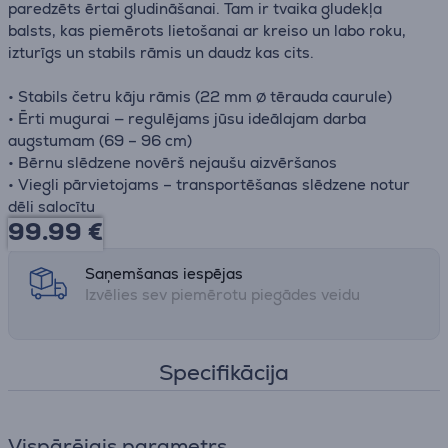
paredzēts ērtai gludināšanai. Tam ir tvaika gludekļa
balsts, kas piemērots lietošanai ar kreiso un labo roku,
izturīgs un stabils rāmis un daudz kas cits.
• Stabils četru kāju rāmis (22 mm ∅ tērauda caurule)
• Ērti mugurai — regulējams jūsu ideālajam darba
augstumam (69 – 96 cm)
• Bērnu slēdzene novērš nejaušu aizvēršanos
• Viegli pārvietojams – transportēšanas slēdzene notur
dēli salocītu
99.99
€
Saņemšanas iespējas
Izvēlies sev piemērotu piegādes veidu
Specifikācija
Vispārējais parametrs