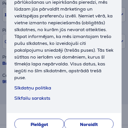
pārlūkošanas un iepirkšanās pieredzi, mēs
Periods
lūdzam jūs pārvaldīt mārketinga un
10
mēn.
veiktspējas preferenču izvēli. Ņemiet vērā, ka
vietne izmanto nepieciešamās (obligātās)
sīkdatnes, no kurām jūs nevarat atteikties.
Pirmā iemaksa
Tāpat informējam, ka mēs izmantojam trešo
0% /
0,00 €
pušu sīkdatnes, ko izveidojuši citi
pakalpojumu sniedzēji (trešās puses). Tās tiek
sūtītas no ierīcēm vai domēniem, kurus šī
Preces nosaukums
Brabantia, 124x38 cm, pelēka - Gludināmais dēlis
tīmekļa lapa nepārvalda. Visus datus, kas
iegūti no šīm sīkdatnēm, apstrādā trešā
Cena
puse.
99.99 €
Sīkdatņu politika
Rezultāts ir informatīvs un veikts,
balstoties uz aptuvenu aprēķinu.
Sīkfailu saraksts
Papildus aksesuāri
Pielāgot
Noraidīt