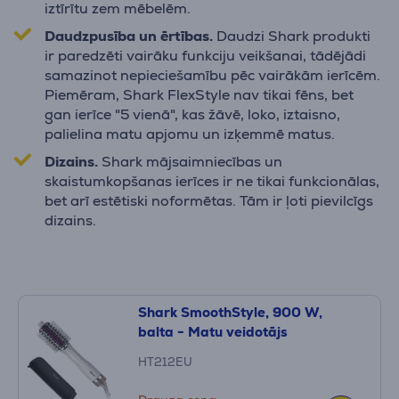
iztīrītu zem mēbelēm.
Daudzpusība un ērtības.
Daudzi Shark produkti
ir paredzēti vairāku funkciju veikšanai, tādējādi
samazinot nepieciešamību pēc vairākām ierīcēm.
Piemēram, Shark FlexStyle nav tikai fēns, bet
gan ierīce "5 vienā", kas žāvē, loko, iztaisno,
palielina matu apjomu un izķemmē matus.
Dizains.
Shark mājsaimniecības un
skaistumkopšanas ierīces ir ne tikai funkcionālas,
bet arī estētiski noformētas. Tām ir ļoti pievilcīgs
dizains.
Shark SmoothStyle, 900 W,
balta - Matu veidotājs
HT212EU