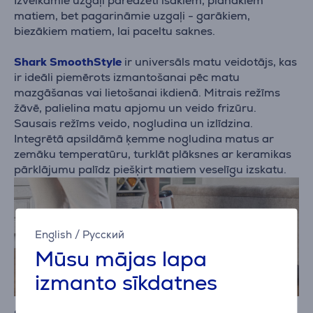
Izvelkamie uzgaļi paredzēti īsākiem, plānākiem
matiem, bet pagarināmie uzgaļi - garākiem,
biezākiem matiem, lai paceltu saknes.
Shark SmoothStyle
ir universāls matu veidotājs, kas
ir ideāli piemērots izmantošanai pēc matu
mazgāšanas vai lietošanai ikdienā. Mitrais režīms
žāvē, palielina matu apjomu un veido frizūru.
Sausais režīms veido, nogludina un izlīdzina.
Integrētā apsildāmā ķemme nogludina matus ar
zemāku temperatūru, turklāt plāksnes ar keramikas
pārklājumu palīdz piešķirt matiem veselīgu izskatu.
English
/
Русский
Mūsu mājas lapa
izmanto sīkdatnes