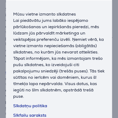
Shark jaudīgie bezvadu putekļu sūcēji
Shark inovatīvās grīdas uzkopšanas ierīces ir
Mūsu vietne izmanto sīkdatnes
izstrādātas, lai padarītu tavas mājas uzkopšanu
Lai piedāvātu jums labāko iespējamo
vieglāku un patīkamāku. Shark piedāvā plašu
augstākās klases putekļu sūcēju klāstu ar
pārlūkošanas un iepirkšanās pieredzi, mēs
tehnoloģijām, kas izstrādātas, pamatojoties uz
lūdzam jūs pārvaldīt mārketinga un
plašiem patērētāju testiem un atsauksmēm. Sākot ar
veiktspējas preferenču izvēli. Ņemiet vērā, ka
Fexology tehnoloģiju, kas noliecas zem mēbelēm, un
vietne izmanto nepieciešamās (obligātās)
Anti Hair Wrap tehnoloģiju, kas novērš putekļsūcēja
sīkdatnes, no kurām jūs nevarat atteikties.
aizsērēšanu, un beidzot ar DuoClean tehnoloģiju
Tāpat informējam, ka mēs izmantojam trešo
dažādu veidu grīdām.
pušu sīkdatnes, ko izveidojuši citi
pakalpojumu sniedzēji (trešās puses). Tās tiek
Shark Detect Pro
ir
īpaši viegls un efektīvs putekļu
sūtītas no ierīcēm vai domēniem, kurus šī
sūcējs,
kas nosaka apkārtējo vidi un attiecīgi pielāgo
tīmekļa lapa nepārvalda. Visus datus, kas
tīrīšanas jaudu.
Bezvadu putekļu sūcējs var noteikt,
iegūti no šīm sīkdatnēm, apstrādā trešā
cik netīra ir virsma, vai netīrumi atrodas uz malas
vai spraugās, kāda veida virsma tā ir un cik tumša
puse.
pēc apgaismojuma ir apkārtējā vide.
Pirmajos trīs
Sīkdatņu politika
gadījumos putekļu sūcējs vai nu palielina, vai
samazina jaudu, bet pēdējā gadījumā ieslēdz
Sīkfailu saraksts