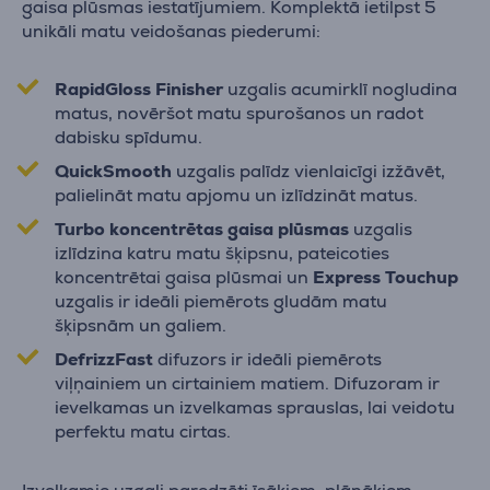
gaisa plūsmas iestatījumiem. Komplektā ietilpst 5
unikāli matu veidošanas piederumi:
RapidGloss Finisher
uzgalis acumirklī nogludina
matus, novēršot matu spurošanos un radot
dabisku spīdumu.
QuickSmooth
uzgalis palīdz vienlaicīgi izžāvēt,
palielināt matu apjomu un izlīdzināt matus.
Turbo koncentrētas gaisa plūsmas
uzgalis
izlīdzina katru matu šķipsnu, pateicoties
koncentrētai gaisa plūsmai un
Express Touchup
uzgalis ir ideāli piemērots gludām matu
šķipsnām un galiem.
DefrizzFast
difuzors ir ideāli piemērots
viļņainiem un cirtainiem matiem. Difuzoram ir
ievelkamas un izvelkamas sprauslas, lai veidotu
perfektu matu cirtas.