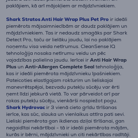
paklājiem, kā arī mājokļiem ar mājdzīvniekiem.
Shark Stratos Anti Hair Wrap Plus Pet Pro
ir ideāli
piemērots mājsaimniecībām ar daudz paklājiem un
mājdzīvniekiem. Tas ir nedaudz smagāks par Shark
Detect Pro, taču ar lielāku jaudu, lai no paklājiem
noņemtu visa veida netīrumus. CleanSense IQ
tehnoloģija nosaka netīrumu veidu un pēc
vajadzības palielina jaudu. Ierīcei ir
Anti Hair Wrap
Plus
un
Anti-Allergen Complete Seal
tehnoloģija,
kas ir ideāli piemērota mājdzīvnieku īpašniekiem.
Pateicoties elastīgajam rokturim un lieliskajai
manevrētspējai, bezvadu putekļu sūcēju var ērti
ņemt līdzi jebkurā vietā. To var pārveidot arī par
rokas putekļu sūcēju, vienkārši nospiežot pogu.
Shark Hydrovac
ir 3 vienā cieto grīdu tīrīšanas
ierīce, kas sūc, slauka un vienlaikus attīra pati sevi.
Lieliski piemērota gan ikdienas dziļai tīrīšanai, gan
negaidītai nekārtībai - tā ir ideāli piemērota mājām,
kurās ir bērni, mājdzīvnieki un citi nekārtības radītāji.