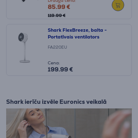
Drauga cena:
85.99 €
119.99 €
Shark FlexBreeze, balta -
Portatīvais ventilators
FA220EU
Cena:
199.99 €
Shark ierīču izvēle Euronics veikalā