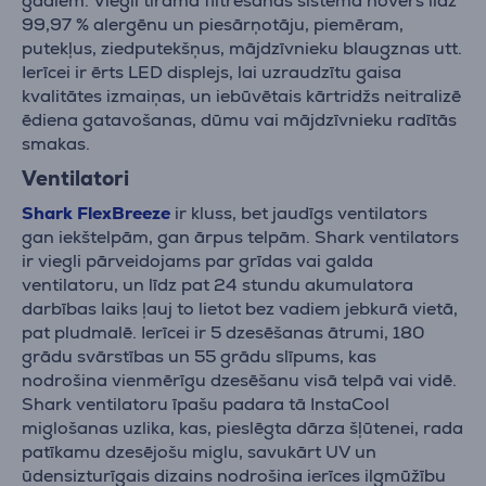
gadiem. Viegli tīrāmā filtrēšanas sistēma novērš līdz
99,97 % alergēnu un piesārņotāju, piemēram,
putekļus, ziedputekšņus, mājdzīvnieku blaugznas utt.
Ierīcei ir ērts LED displejs, lai uzraudzītu gaisa
kvalitātes izmaiņas, un iebūvētais kārtridžs neitralizē
ēdiena gatavošanas, dūmu vai mājdzīvnieku radītās
smakas.
Ventilatori
Shark FlexBreeze
ir kluss, bet jaudīgs ventilators
gan iekštelpām, gan ārpus telpām. Shark ventilators
ir viegli pārveidojams par grīdas vai galda
ventilatoru, un līdz pat 24 stundu akumulatora
darbības laiks ļauj to lietot bez vadiem jebkurā vietā,
pat pludmalē. Ierīcei ir 5 dzesēšanas ātrumi, 180
grādu svārstības un 55 grādu slīpums, kas
nodrošina vienmērīgu dzesēšanu visā telpā vai vidē.
Shark ventilatoru īpašu padara tā InstaCool
miglošanas uzlika, kas, pieslēgta dārza šļūtenei, rada
patīkamu dzesējošu miglu, savukārt UV un
ūdensizturīgais dizains nodrošina ierīces ilgmūžību