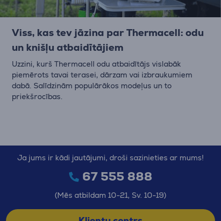
Viss, kas tev jāzina par Thermacell: odu
un knišļu atbaidītājiem
Uzzini, kurš Thermacell odu atbaidītājs vislabāk
piemērots tavai terasei, dārzam vai izbraukumiem
dabā. Salīdzinām populārākos modeļus un to
priekšrocības.
Ja jums ir kādi jautājumi, droši sazinieties ar mums!
67 555 888
(Mēs atbildam 10-21, Sv. 10-19)
Klientu centrs