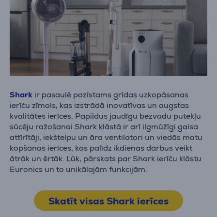
Shark
ir pasaulē pazīstams grīdas uzkopāsanas
ierīču zīmols, kas izstrādā inovatīvas un augstas
kvalitātes ierīces. Papildus jaudīgu bezvadu putekļu
sūcēju ražošanai Shark klāstā ir arī ilgmūžīgi gaisa
attīrītāji, iekštelpu un āra ventilatori un viedās matu
kopšanas ierīces, kas palīdz ikdienas darbus veikt
ātrāk un ērtāk. Lūk, pārskats par Shark ierīču klāstu
Euronics un to unikālajām funkcijām.
Skatīt visas Shark ierīces