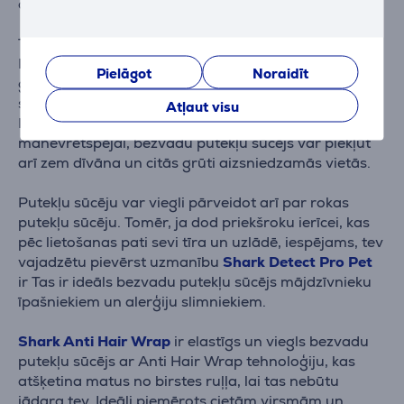
apgaismojumu.
Tā vietā, lai pastāvīgi mainītu uzgaļus, Shark Detect
Pro bezvadu putekļsūcējs ir aprīkots ar QuadClean
Pielāgot
Noraidīt
grīdas uzgali ar Anti Hair Wrap tehnoloģiju, kas
savāc dažādus netīrumus no dažāda veida grīdām.
Atļaut visu
Pateicoties elastīgajam rokturim un labai
manevrētspējai, bezvadu putekļu sūcējs var piekļūt
arī zem dīvāna un citās grūti aizsniedzamās vietās.
Putekļu sūcēju var viegli pārveidot arī par rokas
putekļu sūcēju. Tomēr, ja dod priekšroku ierīcei, kas
pēc lietošanas pati sevi tīra un uzlādē, iespējams, tev
vajadzētu pievērst uzmanību
Shark Detect Pro Pet
ir Tas ir ideāls bezvadu putekļu sūcējs mājdzīvnieku
īpašniekiem un alerģiju slimniekiem.
Shark Anti Hair Wrap
ir elastīgs un viegls bezvadu
putekļu sūcējs ar Anti Hair Wrap tehnoloģiju, kas
atšķetina matus no birstes ruļļa, lai tas nebūtu
jādara tev. Ideāli piemērots cietām virsmām un