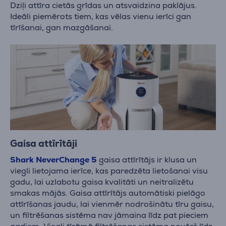
Dziļi attīra cietās grīdas un atsvaidzina paklājus.
Ideāli piemērots tiem, kas vēlas vienu ierīci gan
tīrīšanai, gan mazgāšanai.
Gaisa attīrītāji
Shark NeverChange 5
gaisa attīrītājs ir klusa un
viegli lietojama ierīce, kas paredzēta lietošanai visu
gadu, lai uzlabotu gaisa kvalitāti un neitralizētu
smakas mājās. Gaisa attīrītājs automātiski pielāgo
attīrīšanas jaudu, lai vienmēr nodrošinātu tīru gaisu,
un filtrēšanas sistēma nav jāmaina līdz pat pieciem