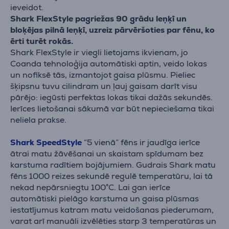
ieveidot.
Shark FlexStyle pagriežas 90 grādu leņķī un
bloķējas pilnā leņķī, uzreiz pārvēršoties par fēnu, ko
ērti turēt rokās.
Shark FlexStyle ir viegli lietojams ikvienam, jo
Coanda tehnoloģija automātiski aptin, veido lokas
un nofiksē tās, izmantojot gaisa plūsmu. Pieliec
šķipsnu tuvu cilindram un ļauj gaisam darīt visu
pārējo: iegūsti perfektas lokas tikai dažās sekundēs.
Ierīces lietošanai sākumā var būt nepieciešama tikai
neliela prakse.
Shark SpeedStyle
“5 vienā” fēns ir jaudīga ierīce
ātrai matu žāvēšanai un skaistam spīdumam bez
karstuma radītiem bojājumiem. Gudrais Shark matu
fēns 1000 reizes sekundē regulē temperatūru, lai tā
nekad nepārsniegtu 100°C. Lai gan ierīce
automātiski pielāgo karstuma un gaisa plūsmas
iestatījumus katram matu veidošanas piederumam,
varat arī manuāli izvēlēties starp 3 temperatūras un