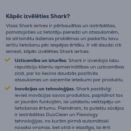
Kāpēc izvēlēties Shark?
Visas Shark ierīces ir pārbaudītas un izstrādātas,
pamatojoties uz lietotāju pieredzi un atsauksmēm,
lai atrisinātu ikdienas problēmas un padarītu tavu
ierīču lietošanu pēc iespējas ērtāku. Ir vēl daudzi citi
iemesli, kāpēc izvēlēties Shark ierīces:
Uzticamība un izturība.
Shark ir izveidojis labu
reputāciju klientu apmierinātības un uzticamības
ziņā, par ko liecina daudzās pozitīvās
atsauksmes un saņemtie ieteikumi par produktu.
Inovācijas un tehnoloģijas.
Shark pastāvīgi
ievieš inovācijas savos produktos, papildinot tos
ar jaunām funkcijām, lai uzlabotu veiktspēju un
lietošanas ērtumu. Piemēram, to putekļu sūcējos
ir iestrādātas DuoClean un Flexology
tehnoloģijas, no kurām pirmā automātiski
nosaka virsmas, bet otrā ir elastīga, lai ērti