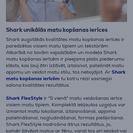
Shark unikālās matu kopšanas ierīces
Shark augstākās kvalitātes matu kopšanas ierīces ir
paredzētas visiem matu tipiem un tekstūrām.
Atkarībā no tavām vajadzībām un modeļa Shark
matu kopšanas ierīcēm ir pieejams plašs piederumu
klāsts, kas ļauj ātri izžāvēt, iztaisnot, palielināt matu
apjomu un veidot matu stilu, tos nebojājot. Ar
Shark
matu kopšanas ierīcēm
tu katru reizi sasniegsi
salona kvalitātes rezultātus.
Shark FlexStyle
ir "5 vienā" matu veidošanas ierīce
visiem matu tipiem. Komplektā iekļautos uzgaļus var
izmantot matu lokošanai, iztaisnošanai, apjoma
palielināšanai, nogludināšanai, formas piešķiršanai.
Shark FlexStyle nodrošina ātrus rezultātus, jo,
kamēr žāvējat matus ar fēnu, varat tos arī ielokot vai