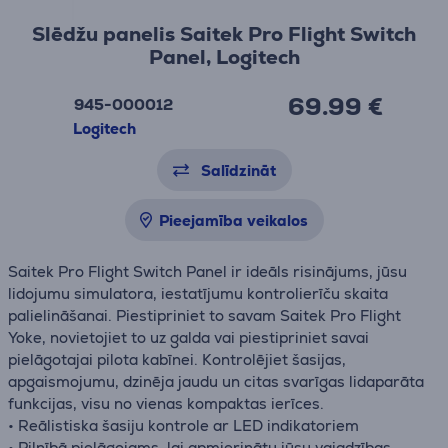
Slēdžu panelis Saitek Pro Flight Switch
Panel, Logitech
69.99 €
945-000012
Logitech
Salīdzināt
Pieejamība veikalos
Saitek Pro Flight Switch Panel ir ideāls risinājums, jūsu
lidojumu simulatora, iestatījumu kontrolierīču skaita
palielināšanai. Piestipriniet to savam Saitek Pro Flight
Yoke, novietojiet to uz galda vai piestipriniet savai
pielāgotajai pilota kabīnei. Kontrolējiet šasijas,
apgaismojumu, dzinēja jaudu un citas svarīgas lidaparāta
funkcijas, visu no vienas kompaktas ierīces.
• Reālistiska šasiju kontrole ar LED indikatoriem
• Pilnībā pielāgojams, lai apmierinātu jūsu vajadzības