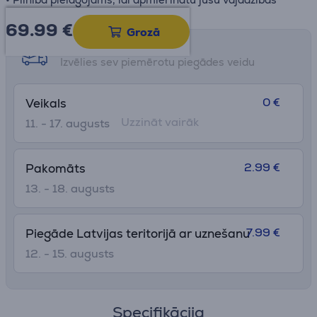
69.99
€
Grozā
Saņemšanas iespējas
Izvēlies sev piemērotu piegādes veidu
0 €
Veikals
Uzzināt vairāk
11. - 17. augusts
2.99 €
Pakomāts
13. - 18. augusts
7.99 €
Piegāde Latvijas teritorijā ar uznešanu
12. - 15. augusts
Specifikācija