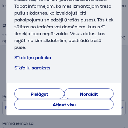
krāsa
melna
Tāpat informējam, ka mēs izmantojam trešo
pušu sīkdatnes, ko izveidojuši citi
pakalpojumu sniedzēji (trešās puses). Tās tiek
Programmatūra
sūtītas no ierīcēm vai domēniem, kurus šī
tīmekļa lapa nepārvalda. Visus datus, kas
savietojams ar
PC
iegūti no šīm sīkdatnēm, apstrādā trešā
operētājsistēmām
puse.
Sīkdatņu politika
Līzinga un nomas kalkulators
Sīkfailu saraksts
Aptuvens ikmēneša maksājums
13 €
Pielāgot
Noraidīt
Periods
Atļaut visu
6
mēn.
Pirmā iemaksa