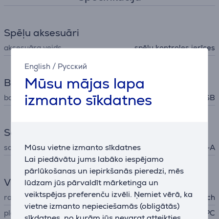
Spēļu aksesuāri
aksesuāra veids
spēļu kontroles ierīces
English
/
Русский
Mūsu mājas lapa
Barošana
izmanto sīkdatnes
barošana
USB
Savienojums
Mūsu vietne izmanto sīkdatnes
savienojuma veids
USB-A
Lai piedāvātu jums labāko iespējamo
pārlūkošanas un iepirkšanās pieredzi, mēs
Vispārējais parametrs
lūdzam jūs pārvaldīt mārketinga un
veiktspējas preferenču izvēli. Ņemiet vērā, ka
ražotājs
Logitech
vietne izmanto nepieciešamās (obligātās)
platforma
PC
sīkdatnes, no kurām jūs nevarat atteikties.