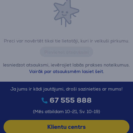
Preci var novērtēt tikai tie lietotāji, kuri ir veikuši pirkumu.
Pievienot atsauksmi
Iesniedzot atsauksmi, ievērojiet labās prakses noteikumus.
Vairāk par atsauksmēm lasiet šeit.
Ja jums ir kādi jautājumi, droši sazinieties ar mums!
67 555 888
(Mēs atbildam 10-21, Sv. 10-19)
Klientu centrs