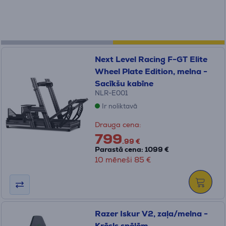
Next Level Racing F-GT Elite
Wheel Plate Edition, melna -
Sacīkšu kabīne
NLR-E001
Ir noliktavā
Drauga cena:
799
.99 €
Parastā cena: 1099 €
10 mēneši 85 €
Razer Iskur V2, zaļa/melna -
Krēsls spēlēm