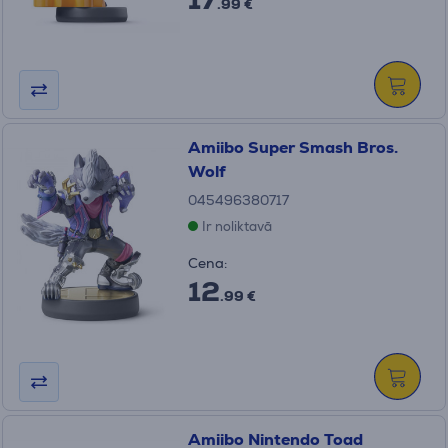
.99 €
Amiibo Super Smash Bros.
Wolf
045496380717
Ir noliktavā
Cena:
12
.99 €
Amiibo Nintendo Toad