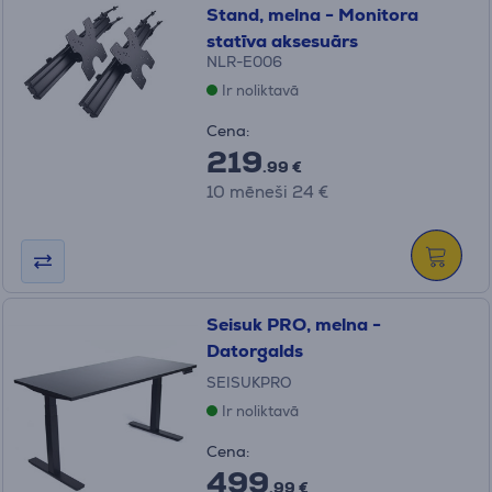
Stand, melna - Monitora
statīva aksesuārs
NLR-E006
Ir noliktavā
Cena:
219
.99 €
10 mēneši 24 €
Seisuk PRO, melna -
Datorgalds
SEISUKPRO
Ir noliktavā
Cena:
499
.99 €