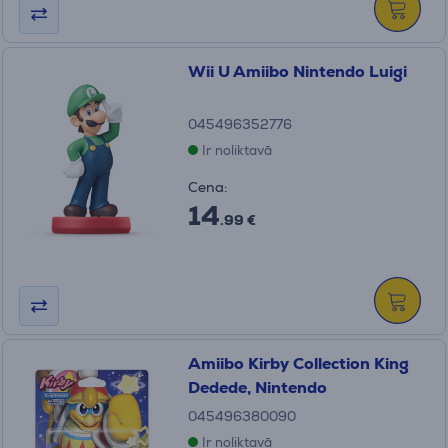
Wii U Amiibo Nintendo Luigi
045496352776
Ir noliktavā
Cena:
14
.99 €
Amiibo Kirby Collection King
Dedede, Nintendo
045496380090
Ir noliktavā