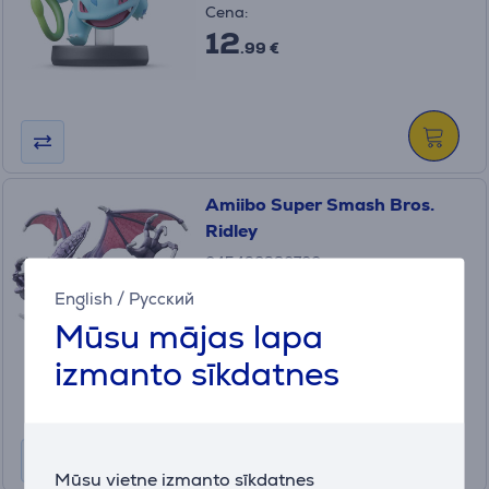
Cena:
12
.99 €
Amiibo Super Smash Bros.
Ridley
045496380700
Ir noliktavā
English
/
Русский
Mūsu mājas lapa
Cena:
12
izmanto sīkdatnes
.99 €
Mūsu vietne izmanto sīkdatnes