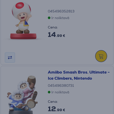
045496352813
Ir noliktavā
Cena:
14
.99 €
Amiibo Smash Bros. Ultimate -
Ice Climbers, Nintendo
045496380731
Ir noliktavā
Cena:
12
.99 €