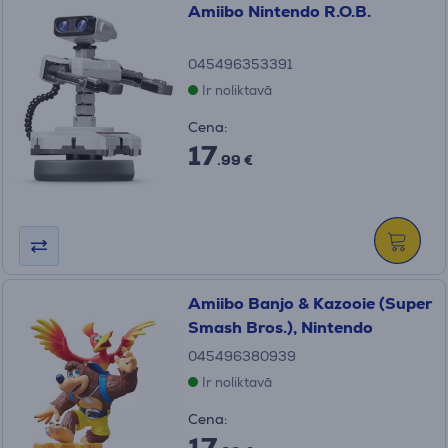
Amiibo Nintendo R.O.B.
045496353391
Ir noliktavā
Cena:
17
.99 €
Amiibo Banjo & Kazooie (Super
Smash Bros.), Nintendo
045496380939
Ir noliktavā
Cena:
17