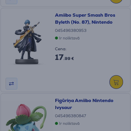
Amiibo Super Smash Bros
Byleth (No. 87), Nintendo
045496380953
Ir noliktavā
Cena:
17
.99 €
Figūriņa Amiibo Nintendo
Ivysaur
045496380847
Ir noliktavā