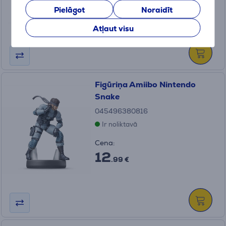
14
Pielāgot
Noraidīt
.99 €
Atļaut visu
Figūriņa Amiibo Nintendo
Snake
045496380816
Ir noliktavā
Cena:
12
.99 €