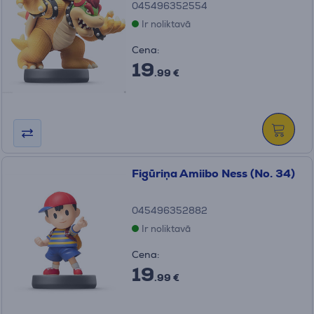
045496352554
Ir noliktavā
Cena:
19
.99 €
Figūriņa Amiibo Ness (No. 34)
045496352882
Ir noliktavā
Cena:
19
.99 €