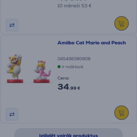
10 mēneši 53 €
Amiibo Cat Mario and Peach
045496380908
Ir noliktavā
Cena:
34
.99 €
Ielādēt vairāk produktus