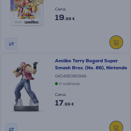
Cena:
19
.99 €
Amiibo Terry Bogard Super
Smash Bros. (No. 86), Nintendo
045496380946
Ir noliktavā
Cena:
17
.99 €