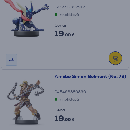
045496352912
Ir noliktavā
Cena:
19
.99 €
Amiibo Simon Belmont (No. 78)
045496380830
Ir noliktavā
Cena:
19
.99 €