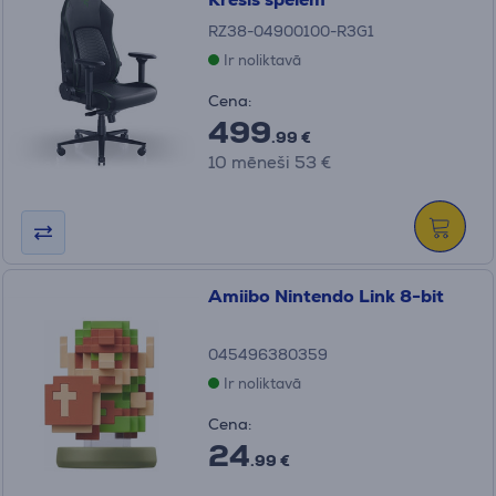
RZ38-04900100-R3G1
Ir noliktavā
Cena:
499
.99 €
10 mēneši 53 €
Amiibo Nintendo Link 8-bit
045496380359
Ir noliktavā
Cena:
24
.99 €