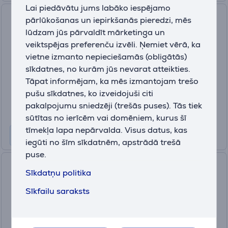
Lai piedāvātu jums labāko iespējamo
Amiibo Lucina (Super Smash
pārlūkošanas un iepirkšanās pieredzi, mēs
Bros.), Nintendo
lūdzam jūs pārvaldīt mārketinga un
veiktspējas preferenču izvēli. Ņemiet vērā, ka
045496352851
vietne izmanto nepieciešamās (obligātās)
Ir noliktavā
sīkdatnes, no kurām jūs nevarat atteikties.
Cena:
Tāpat informējam, ka mēs izmantojam trešo
14
.99 €
pušu sīkdatnes, ko izveidojuši citi
pakalpojumu sniedzēji (trešās puses). Tās tiek
sūtītas no ierīcēm vai domēniem, kurus šī
tīmekļa lapa nepārvalda. Visus datus, kas
iegūti no šīm sīkdatnēm, apstrādā trešā
puse.
Amiibo Splatoon Inkling Girl,
Sīkdatņu politika
Nintendo
Sīkfailu saraksts
045496352943
Ir noliktavā
Cena: