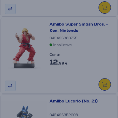
Amiibo Super Smash Bros. -
Ken, Nintendo
045496380755
Ir noliktavā
Cena:
12
.99 €
Amiibo Lucario (No. 21)
045496352608