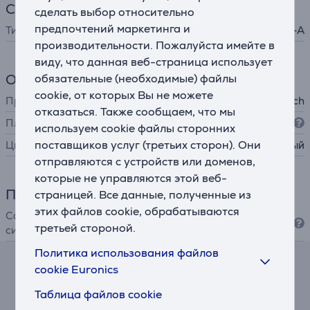
Соединение
сделать выбор относительно
предпочтений маркетинга и
Тип штекера
USB-A
производительности. Пожалуйста имейте в
виду, что данная веб-страница использует
Общий параметр
обязательные (необходимые) файлы
cookie, от которых Вы не можете
Производитель
Logitech
отказаться. Также сообщаем, что мы
Платформа
PC
используем cookie файлы сторонних
поставщиков услуг (третьих сторон). Они
Цвет
черный
отправляются с устройств или доменов,
которые не управляются этой веб-
Программное обеспечение
страницей. Все данные, полученные из
этих файлов cookie, обрабатываются
Совместимость с оп.
PC
третьей стороной.
системами
Политика использования файлов
cookie Euronics
Калькулятор лизинга и аренды
Таблица файлов cookie
Примерный размер ежемесячного платежа