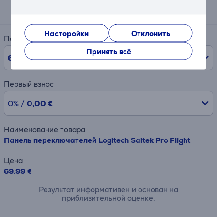
13 €
Насторойки
Отклонить
Период
Принять всё
6
мес.
Первый взнос
0% /
0,00 €
Наименование товара
Панель переключателей Logitech Saitek Pro Flight
Цена
69.99 €
Результат информативен и основан на
приблизительной оценке.