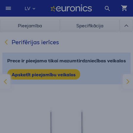
LV
Pieejamība
Specifikācija
Perifērijas ierīces
Prece ir pieejama tikai mazumtirdzniecības veikalos
Apskatīt pieejamību veikalos