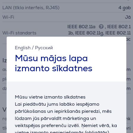
LAN (tīkla interfeis, RJ45)
4 gab
Wi-Fi
Jā
IEEE 802.11a
, IEEE 802.1
Wi-Fi standarts
1b, IEEE 802.11g, IEEE 802.11
n, IEEE 802.11ac
English
/
Русский
Mūsu mājas lapa
Izmēri
izmanto sīkdatnes
augstums
3,5 cm
platums
23 cm
dziļums
14,4 cm
Mūsu vietne izmanto sīkdatnes
Lai piedāvātu jums labāko iespējamo
Vispārējais parametrs
pārlūkošanas un iepirkšanās pieredzi, mēs
lūdzam jūs pārvaldīt mārketinga un
ražotājs
TP-Link
veiktspējas preferenču izvēli. Ņemiet vērā, ka
tīkla ierīces veids
Wi-Fi rūteri
vietne izmanto nepieciešamās (obligātās)