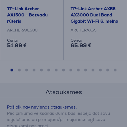
TP-Link Archer
TP-Link Archer AX55
AX1500 - Bezvadu
AX3000 Dual Band
rūteris
Gigabit Wi-Fi 6, melna
- Bezvadu rūteris
ARCHERAX1500
ARCHERAX55
Cena:
Cena:
51.99 €
65.99 €
Atsauksmes
Pašlaik nav nevienas atsauksmes.
Pēc pirkuma veikšanas Jums būs iespēja dot savu
ieguldījumu un pirmajam/pirmajai iesniegt savu
atsauksmi par preci.