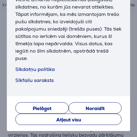
krāsa
melna
sīkdatnes, no kurām jūs nevarat atteikties.
Tāpat informējam, ka mēs izmantojam trešo
pušu sīkdatnes, ko izveidojuši citi
Apraksts
pakalpojumu sniedzēji (trešās puses). Tās tiek
sūtītas no ierīcēm vai domēniem, kurus šī
733Mbps divjoslu savienojumi darbam bez aiztures
tīmekļa lapa nepārvalda. Visus datus, kas
Ar 433Mbps bezvadu ātrumu 5GHz joslā un 300Mbps
iegūti no šīm sīkdatnēm, apstrādā trešā
2,4GHz joslā, Archer C20 piedāvā divu dažādu tīklu
puse.
elastību un nodrošina pārsteidzošu bezvadu
veiktspēju. Vienkāršus uzdevumus, kā piemēram, e-
Sīkdatņu politika
pasta ziņojumu sūtīšanu vai tīmekļa pārlūkošanu var
Sīkfailu saraksts
veikt 2,4 GHz joslā, savukārt 5 GHz joslā var
apstrādāt intensīvus uzdevumus, kā piemēram,
tiešsaistes spēles vai HD video straumēšanu.
Stabils daudzvirzienu signāls un izcils pārklājums
Pielāgot
Noraidīt
Ar 3 fiksētām ārējām antenām, kas apvienotas ar
Atļaut visu
augstākas kvalitātes antenu tehnoloģiju, varat iegūt
izcilu bezvadu veiktspēju ar stabilu signālu visos
virzienos. Tas nodrošina lielisku bezvadu pārklājumu