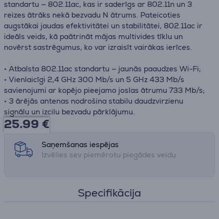
standartu — 802.11ac, kas ir saderīgs ar 802.11n un 3
reizes ātrāks nekā bezvadu N ātrums. Pateicoties
augstākai jaudas efektivitātei un stabilitātei, 802.11ac ir
ideāls veids, kā paātrināt mājas multivides tīklu un
novērst sastrēgumus, ko var izraisīt vairākas ierīces.
• Atbalsta 802.11ac standartu — jaunās paaudzes Wi-Fi;
• Vienlaicīgi 2,4 GHz 300 Mb/s un 5 GHz 433 Mb/s
savienojumi ar kopējo pieejamo joslas ātrumu 733 Mb/s;
• 3 ārējās antenas nodrošina stabilu daudzvirzienu
signālu un izcilu bezvadu pārklājumu.
25.99
€
Saņemšanas iespējas
Izvēlies sev piemērotu piegādes veidu
Specifikācija