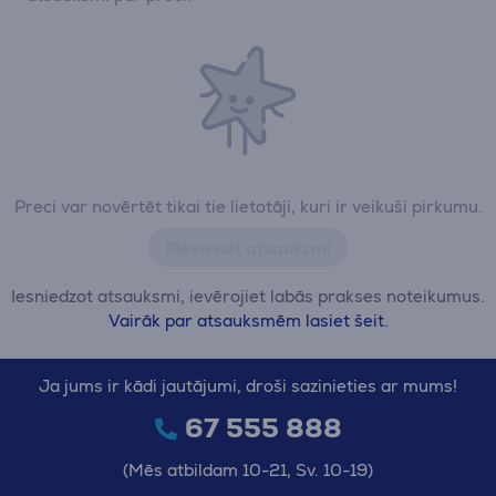
Preci var novērtēt tikai tie lietotāji, kuri ir veikuši pirkumu.
Pievienot atsauksmi
Iesniedzot atsauksmi, ievērojiet labās prakses noteikumus.
Vairāk par atsauksmēm lasiet šeit.
Ja jums ir kādi jautājumi, droši sazinieties ar mums!
67 555 888
(Mēs atbildam 10-21, Sv. 10-19)