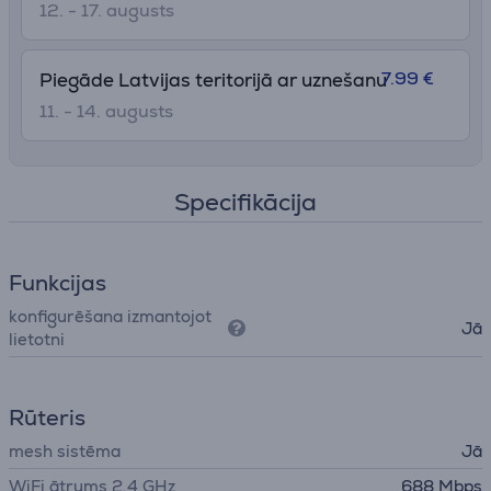
12. - 17. augusts
7.99 €
Piegāde Latvijas teritorijā ar uznešanu
11. - 14. augusts
Specifikācija
Funkcijas
konfigurēšana izmantojot
Jā
lietotni
Rūteris
mesh sistēma
Jā
WiFi ātrums 2.4 GHz
688 Mbps