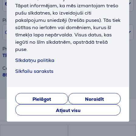
6
mēn.
Tāpat informējam, ka mēs izmantojam trešo
pušu sīkdatnes, ko izveidojuši citi
pakalpojumu sniedzēji (trešās puses). Tās tiek
Pirmā iemaksa
sūtītas no ierīcēm vai domēniem, kurus šī
0% /
0,00 €
tīmekļa lapa nepārvalda. Visus datus, kas
iegūti no šīm sīkdatnēm, apstrādā trešā
Preces nosaukums
puse.
TP-Link BE3600, Wi-Fi 7, melna - Bezvadu rūteris
Sīkdatņu politika
Cena
Sīkfailu saraksts
89.99 €
Rezultāts ir informatīvs un veikts,
balstoties uz aptuvenu aprēķinu.
Pielāgot
Noraidīt
Atļaut visu
Līdzīgas preces