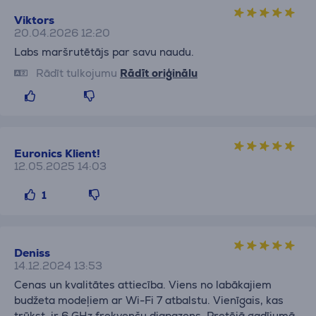
Viktors
20.04.2026 12:20
Labs maršrutētājs par savu naudu.
Rādīt tulkojumu
Rādīt oriģinālu
Euronics Klient!
12.05.2025 14:03
1
Deniss
14.12.2024 13:53
Cenas un kvalitātes attiecība. Viens no labākajiem
budžeta modeļiem ar Wi-Fi 7 atbalstu. Vienīgais, kas
trūkst, ir 6 GHz frekvenču diapazons. Pretējā gadījumā