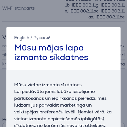
1b, IEEE 802.11g, IEEE 802.11
Wi-Fi standarts
n, IEEE 802.11ac, IEEE 802.11
ax, IEEE 802.11be
Vispārējais parametrs
English
/
Русский
Mūsu mājas lapa
ražotājs
TP-Link
izmanto sīkdatnes
tīkla ierīces veids
Wi-Fi rūteri
krāsa
melna
Līzinga un nomas kalkulators
Mūsu vietne izmanto sīkdatnes
Lai piedāvātu jums labāko iespējamo
Aptuvens ikmēneša maksājums
pārlūkošanas un iepirkšanās pieredzi, mēs
16 €
lūdzam jūs pārvaldīt mārketinga un
veiktspējas preferenču izvēli. Ņemiet vērā, ka
vietne izmanto nepieciešamās (obligātās)
Periods
sīkdatnes, no kurām jūs nevarat atteikties.