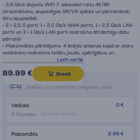
• 3,6 Gb/s divjoslu WiFi 7: izbaudiet raitu 4K/8K
straumēšanu, iespaidīgas AR/VR spēles un pārsteidzoši
ātru lejupielādi:
• 2 × 2,5 G porti: 1 × 2,5 Gb/s WAN ports, 1 × 2,5 Gb/s LAN
ports un 3 × 1 Gb/s LAN porti nodrošina ātrdarbīgu datu
pārraidi:
• Maksimālais pārklājums: 4 ārējās antenas kopā ar staru
veidošanu nodrošina lielāku jaudu, spēcīgākus un
uzticamākus savienojumus un mazāku traucējumu:
Lasīt vairāk
• EasyMesh savietojamība: darbojas ar EasyMesh
89.99
€
rūteriem un diapazona paplašinātājiem, lai izveidotu
Grozā
nevainojamu mājas tīklu, novēršot signāla kritumus un
Saņemšanas iespējas
kavēšanos, pārvietojoties starp signāliem.
Izvēlies sev piemērotu piegādes veidu
• Vienkārša iestatīšana un lietošana: tīkla pārvaldība
nekad nav bijusi tik vienkārša, izmantojot lietotni Tether:
0 €
Veikals
• TP-Link HomeShield: uzlabota drošība aizsargā pret
Uzzināt vairāk
2 Stundas
jaunākajiem kiberdraudiem:
• Lieliska saderība: atbalsta visas Wi-Fi paaudzes un
ierīces un visus interneta pakalpojumu sniedzējus.
2.99 €
Pakomāts