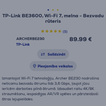
TP-Link BE3600, Wi-Fi 7, melna - Bezvadu
rūteris
(9)
89.99 €
ARCHERBE230
TP-Link
Salīdzināt
Pieejamība veikalos
Izmantojot Wi-Fi 7 tehnoloģiju, Archer BE230 nodrošina
neticamu bezvadu ātrumu līdz 3,6 Gbps, ļaujot jūsu
ierīcēm darboties pilnā ātrumā. Izbaudiet raitu 4K/8K
straumēšanu, iespaidīgas AR/VR spēles un pārsteidzoši
ātras lejupielādes.