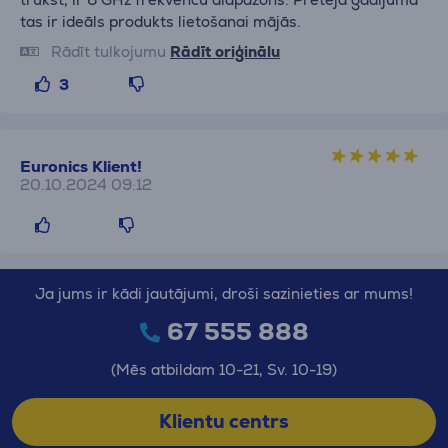
tas ir ideāls produkts lietošanai mājās.
Rādīt tulkojumu
Rādīt oriģinālu
3
Euronics Klient!
20.10.2024 09:12
Ja jums ir kādi jautājumi, droši sazinieties ar mums!
67 555 888
(Mēs atbildam 10-21, Sv. 10-19)
Klientu centrs