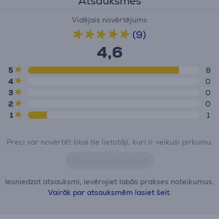
Atsauksmes
Vidējais novērtējums
(9)
4,6
5
8
4
0
3
0
2
0
1
1
Preci var novērtēt tikai tie lietotāji, kuri ir veikuši pirkumu.
Pievienot atsauksmi
Iesniedzot atsauksmi, ievērojiet labās prakses noteikumus.
Vairāk par atsauksmēm lasiet šeit.