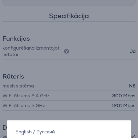
Specifikācija
Funkcijas
konfigurēšana izmantojot
Jā
lietotni
Rūteris
mesh sistēma
Nē
WiFi ātrums 2.4 GHz
300 Mbps
WiFi ātrums 5 GHz
1201 Mbps
Datu apmaiņa
English
/
Русский
WiFi
Wi-Fi 6 (ax)