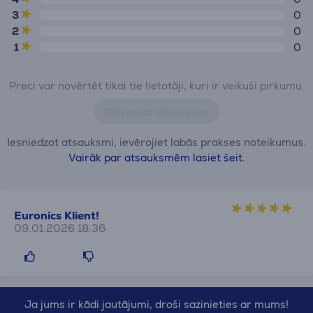
3
0
2
0
1
0
Preci var novērtēt tikai tie lietotāji, kuri ir veikuši pirkumu.
Pievienot atsauksmi
Iesniedzot atsauksmi, ievērojiet labās prakses noteikumus.
Vairāk par atsauksmēm lasiet šeit.
Euronics Klient!
09.01.2026 18:36
Ja jums ir kādi jautājumi, droši sazinieties ar mums!