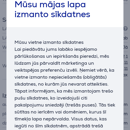
Mūsu mājas lapa
izmanto sīkdatnes
Savienojumi
LAN (RJ45)
10/100/1000
LAN (tīkla interfeis, RJ45)
4 gab
Mūsu vietne izmanto sīkdatnes
Wi-Fi
Jā
Lai piedāvātu jums labāko iespējamo
pārlūkošanas un iepirkšanās pieredzi, mēs
IEEE 802.11a
, IEEE 802.1
1b, IEEE 802.11g, IEEE 802.11
lūdzam jūs pārvaldīt mārketinga un
Wi-Fi standarts
n, IEEE 802.11ac, IEEE 802.11
veiktspējas preferenču izvēli. Ņemiet vērā, ka
ax
vietne izmanto nepieciešamās (obligātās)
sīkdatnes, no kurām jūs nevarat atteikties.
Tāpat informējam, ka mēs izmantojam trešo
Izmēri
pušu sīkdatnes, ko izveidojuši citi
augstums
3,86 cm
pakalpojumu sniedzēji (trešās puses). Tās tiek
sūtītas no ierīcēm vai domēniem, kurus šī
platums
26,02 cm
tīmekļa lapa nepārvalda. Visus datus, kas
dziļums
13,5 cm
iegūti no šīm sīkdatnēm, apstrādā trešā