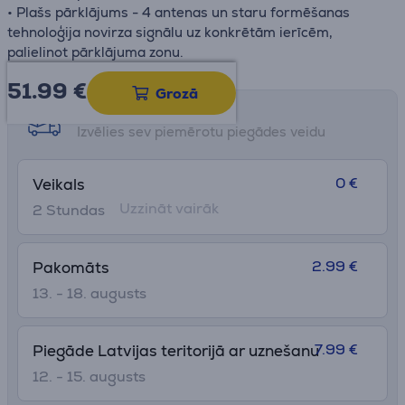
• Plašs pārklājums - 4 antenas un staru formēšanas
tehnoloģija novirza signālu uz konkrētām ierīcēm,
palielinot pārklājuma zonu.
51.99
€
Grozā
Saņemšanas iespējas
Izvēlies sev piemērotu piegādes veidu
0 €
Veikals
Uzzināt vairāk
2 Stundas
2.99 €
Pakomāts
13. - 18. augusts
7.99 €
Piegāde Latvijas teritorijā ar uznešanu
12. - 15. augusts