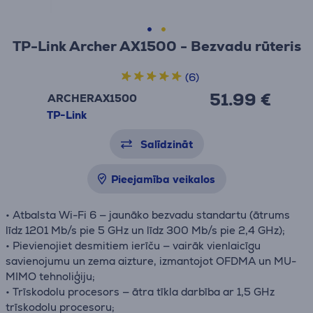
TP-Link Archer AX1500 - Bezvadu rūteris
(6)
51.99 €
ARCHERAX1500
TP-Link
Salīdzināt
Pieejamība veikalos
• Atbalsta Wi-Fi 6 — jaunāko bezvadu standartu (ātrums
līdz 1201 Mb/s pie 5 GHz un līdz 300 Mb/s pie 2,4 GHz);
• Pievienojiet desmitiem ierīču — vairāk vienlaicīgu
savienojumu un zema aizture, izmantojot OFDMA un MU-
MIMO tehnoliģiju;
• Trīskodolu procesors — ātra tīkla darbība ar 1,5 GHz
trīskodolu procesoru;