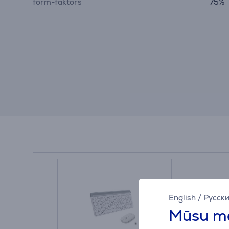
form-faktors
75%
English
/
Русск
Mūsu mā