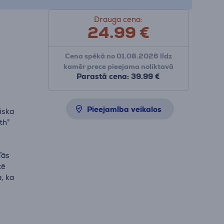
Drauga cena:
24.99
€
Cena spēkā no 01.08.2026 līdz
kamēr prece pieejama noliktavā
Parastā cena: 39.99 €
Pieejamība veikalos
iska
th®
Tās
tē
a, ka