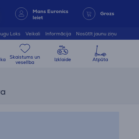
Mans Euronics
Grozs
Ieiet
ugu Loks
Veikali
Informācija
Nosūtīt jaunu ziņu
Skaistums un
ika
Izklaide
Atpūta
veselība
ra