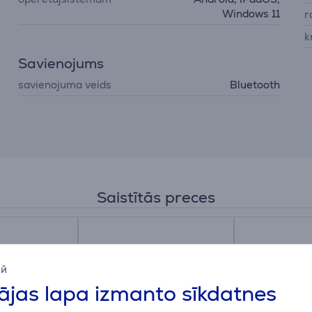
Windows 11
r
k
Savienojums
savienojuma veids
Bluetooth
Saistītās preces
ий
jas lapa izmanto sīkdatnes