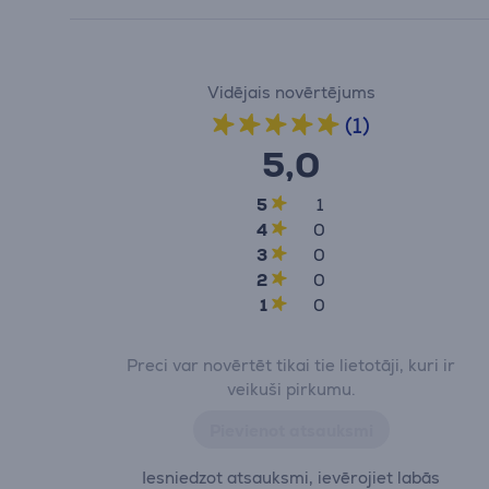
Vidējais novērtējums
(1)
5,0
5
1
4
0
3
0
2
0
1
0
Preci var novērtēt tikai tie lietotāji, kuri ir
veikuši pirkumu.
Pievienot atsauksmi
Iesniedzot atsauksmi, ievērojiet labās