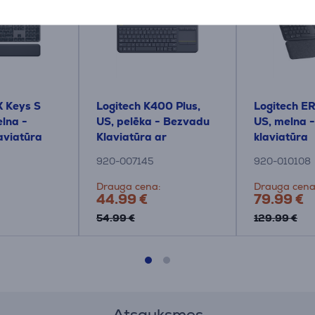
X Keys S
Logitech K400 Plus,
Logitech E
elna -
US, pelēka - Bezvadu
US, melna 
aviatūra
Klaviatūra ar
klaviatūra
skārienpaliktni
920-007145
920-010108
Drauga cena:
Drauga cena
44.99 €
79.99 €
54.99 €
129.99 €
Atsauksmes