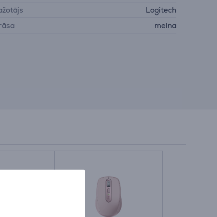
ažotājs
Logitech
rāsa
melna