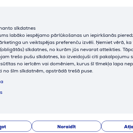
gnature
Logitech Slim Combo
Logitech M
skā,
MK470, US, rozā -
3S, melna 
manto sīkdatnes
a -
Bezvadu klaviatūra ar
datorpele
jums labāko iespējamo pārlūkošanas un iepirkšanās piered
torpele
peli
920-011322
910-006929
ārketinga un veiktspējas preferenču izvēli. Ņemiet vērā, ka
obligātās) sīkdatnes, no kurām jūs nevarat atteikties. Tāp
Cena:
Cena:
59.99 €
99.99 €
am trešo pušu sīkdatnes, ko izveidojuši citi pakalpojumu s
k sūtītas no ierīcēm vai domēniem, kurus šī tīmekļa lapa ne
ti no šīm sīkdatnēm, apstrādā trešā puse.
ka
ts
Līdzīgas preces
got
Noraidīt
Atļa