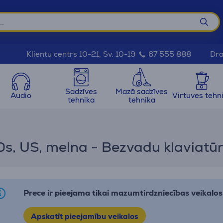
Dra
Klientu centrs 10-21, Sv. 10-19
67 555 888
Sadzīves
Mazā sadzīves
Audio
Virtuves tehn
tehnika
tehnika
s, US, melna - Bezvadu klaviatū
Prece ir pieejama tikai mazumtirdzniecības veikalos
Apskatīt pieejamību veikalos