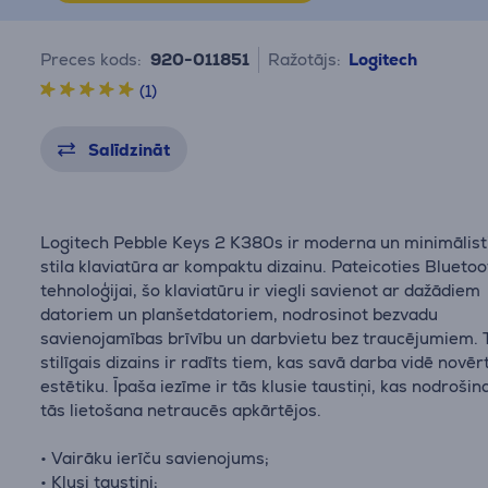
Preces kods:
920-011851
Ražotājs:
Logitech
(1)
Salīdzināt
Logitech Pebble Keys 2 K380s ir moderna un minimālist
stila klaviatūra ar kompaktu dizainu. Pateicoties Bluetoo
tehnoloģijai, šo klaviatūru ir viegli savienot ar dažādiem
datoriem un planšetdatoriem, nodrosinot bezvadu
savienojamības brīvību un darbvietu bez traucējumiem. 
stilīgais dizains ir radīts tiem, kas savā darba vidē novēr
estētiku. Īpaša iezīme ir tās klusie taustiņi, kas nodrošin
tās lietošana netraucēs apkārtējos.
• Vairāku ierīču savienojums;
• Klusi taustiņi;