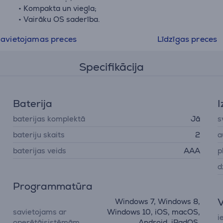
• Kompakta un viegla;
• Vairāku OS saderība.
avietojamas preces
Līdzīgas preces
Specifikācija
Baterija
I
baterijas komplektā
Jā
s
bateriju skaits
2
a
baterijas veids
AAA
p
d
Programmatūra
V
Windows 7, Windows 8,
savietojams ar
Windows 10, iOS, macOS,
i
operētājsistēmām
Android, iPadOS,