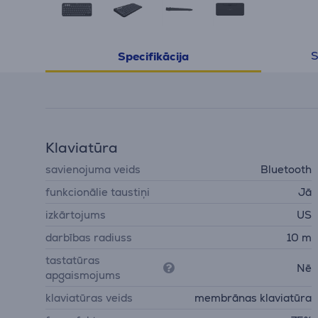
S
Specifikācija
Klaviatūra
savienojuma veids
Bluetooth
funkcionālie taustiņi
Jā
izkārtojums
US
darbības radiuss
10 m
tastatūras
Nē
apgaismojums
klaviatūras veids
membrānas klaviatūra