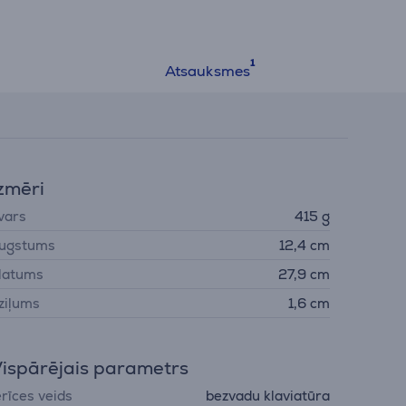
Atsauksmes
zmēri
vars
415 g
ugstums
12,4 cm
latums
27,9 cm
ziļums
1,6 cm
ispārējais parametrs
erīces veids
bezvadu klaviatūra