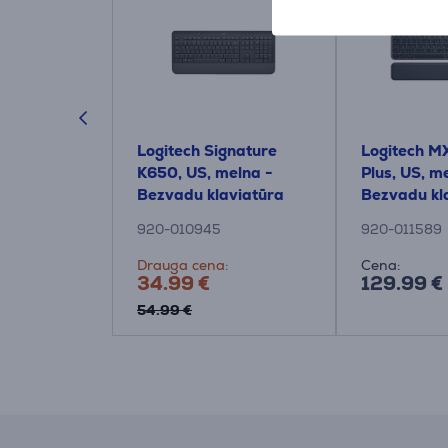
gnature
Logitech Signature
Logitech M
US, balta -
K650, US, melna -
Plus, US, m
aviatūra
Bezvadu klaviatūra
Bezvadu kl
920-010945
920-011589
:
Drauga cena:
Cena:
34.99 €
129.99 €
54.99 €