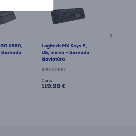
RGO K860,
Logitech MX Keys S,
Logitech Pe
- Bezvadu
US, melna - Bezvadu
K380s, US, 
klaviatūra
Bezvadu kl
920-011587
920-011852
:
Cena:
Drauga cena
119.99 €
24.99 €
39.99 €