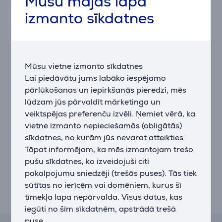
Mūsu mājas lapa
akumulators darbojas līdz 285 stundām, nodrošinot
ātrāku un stabilāku savienojumu. Izmantojot
izmanto sīkdatnes
Bluetooth režīmā, akumulatora darbības laiks ir vēl
iespaidīgāks, sasniedzot līdz pat 535 stundām.
7 programmējamas pogas
Mūsu vietne izmanto sīkdatnes
Datorpelei ir 7 programmējamas pogas, kas ļauj
Lai piedāvātu jums labāko iespējamo
pielāgot spēles pieredzi atbilstoši savām vajadzībām.
Varat viegli iestatīt dažādas funkcijas un ātros
pārlūkošanas un iepirkšanās pieredzi, mēs
taustiņus, lai padarītu spēles vēl ērtākas un
lūdzam jūs pārvaldīt mārketinga un
efektīvākas.
veiktspējas preferenču izvēli. Ņemiet vērā, ka
vietne izmanto nepieciešamās (obligātās)
Razer Chroma RGB apgaismojums
sīkdatnes, no kurām jūs nevarat atteikties.
Razer Basilisk V3 X HyperSpeed datorpelei ir lieliska
Tāpat informējam, ka mēs izmantojam trešo
Razer Chroma RGB apgaismojuma sistēma. Tā
pušu sīkdatnes, ko izveidojuši citi
piedāvā 16,8 miljonus krāsu variāciju, dažādus
pakalpojumu sniedzēji (trešās puses). Tās tiek
apgaismojuma efektus un pat sinhronizē
sūtītas no ierīcēm vai domēniem, kurus šī
apgaismojumu ar spēlēm, programmām un mūziku,
tīmekļa lapa nepārvalda. Visus datus, kas
nodrošinot jums unikālu un aizraujošu pieredzi.
iegūti no šīm sīkdatnēm, apstrādā trešā
puse.