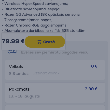
• Wireless HyperSpeed savienojums;
• Bluetooth savienojuma iespēja;
• Razer 5G Advanced 18K optiskais sensors;
• 7 programmējamas pogas;
• Razer Chroma RGB apgaismojums;
• Akumulatora darbības laiks līdz 535 stundām.
79.99
€
Grozā
Saņemšanas iespējas
Izvēlies sev piemērotu piegādes veidu
0 €
Veikals
Uzzināt vairāk
2 Stundas
2.99 €
Pakomāts
13. - 18. augusts