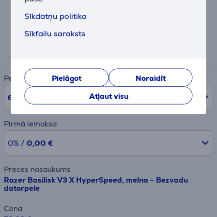
Līzinga un nomas kalkulators
Sīkdatņu politika
Sīkfailu saraksts
Aptuvens ikmēneša maksājums
15 €
Pielāgot
Noraidīt
Periods
Atļaut visu
6
mēn.
Pirmā iemaksa
0% /
0,00 €
Preces nosaukums
Razer Basilisk V3 X HyperSpeed, melna - Bezvadu
datorpele
Cena