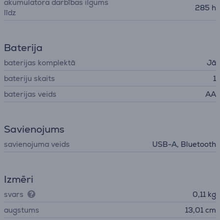
akumulatora darbības ilgums
285 h
līdz
Baterija
baterijas komplektā
Jā
bateriju skaits
1
baterijas veids
AA
Savienojums
savienojuma veids
USB-A, Bluetooth
Izmēri
svars
0,11 kg
augstums
13,01 cm