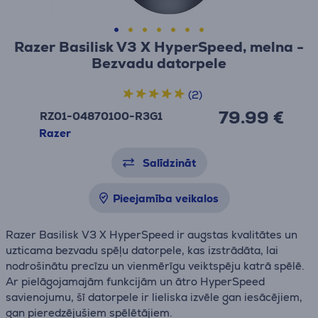
Razer Basilisk V3 X HyperSpeed, melna -
Bezvadu datorpele
(2)
79.99 €
RZ01-04870100-R3G1
Razer
Salīdzināt
Pieejamība veikalos
Razer Basilisk V3 X HyperSpeed ir augstas kvalitātes un
uzticama bezvadu spēļu datorpele, kas izstrādāta, lai
nodrošinātu precīzu un vienmērīgu veiktspēju katrā spēlē.
Ar pielāgojamajām funkcijām un ātro HyperSpeed
savienojumu, šī datorpele ir lieliska izvēle gan iesācējiem,
gan pieredzējušiem spēlētājiem.