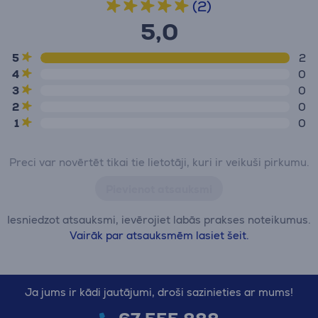
(2)
5,0
5
2
4
0
3
0
2
0
1
0
Preci var novērtēt tikai tie lietotāji, kuri ir veikuši pirkumu.
Pievienot atsauksmi
Iesniedzot atsauksmi, ievērojiet labās prakses noteikumus.
Vairāk par atsauksmēm lasiet šeit.
Ja jums ir kādi jautājumi, droši sazinieties ar mums!