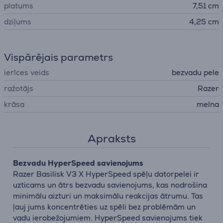
platums
7,51 cm
dziļums
4,25 cm
Vispārējais parametrs
ierīces veids
bezvadu pele
ražotājs
Razer
krāsa
melna
Apraksts
Bezvadu HyperSpeed savienojums
Razer Basilisk V3 X HyperSpeed spēļu datorpelei ir
uzticams un ātrs bezvadu savienojums, kas nodrošina
minimālu aizturi un maksimālu reakcijas ātrumu. Tas
ļauj jums koncentrēties uz spēli bez problēmām un
vadu ierobežojumiem. HyperSpeed savienojums tiek