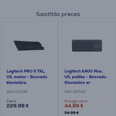
Saistītās preces
Logitech PRO X TKL,
Logitech K400 Plus,
US, melna - Bezvadu
US, pelēka - Bezvadu
klaviatūra
Klaviatūra ar
skārienpaliktni
920-012136
920-007145
Cena:
Drauga cena:
229.99 €
44.99 €
54.99 €