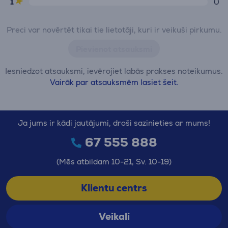
1
0
Preci var novērtēt tikai tie lietotāji, kuri ir veikuši pirkumu.
Pievienot atsauksmi
Iesniedzot atsauksmi, ievērojiet labās prakses noteikumus.
Vairāk par atsauksmēm lasiet šeit.
Ja jums ir kādi jautājumi, droši sazinieties ar mums!
67 555 888
(Mēs atbildam 10-21, Sv. 10-19)
Klientu centrs
Veikali