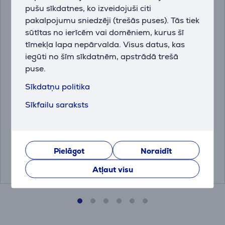
pušu sīkdatnes, ko izveidojuši citi
pakalpojumu sniedzēji (trešās puses). Tās tiek
sūtītas no ierīcēm vai domēniem, kurus šī
tīmekļa lapa nepārvalda. Visus datus, kas
iegūti no šīm sīkdatnēm, apstrādā trešā
puse.
Sīkdatņu politika
Logitech Studio, zila -
Hama Ergo, melna -
Sīkfailu saraksts
Datorpeles paliktnis
Datorpeles paliktnis
956-000051
00126854
Drauga cena:
Drauga cena:
Pielāgot
Noraidīt
4.99 €
4.99 €
Atļaut visu
14.99 €
14.99 €