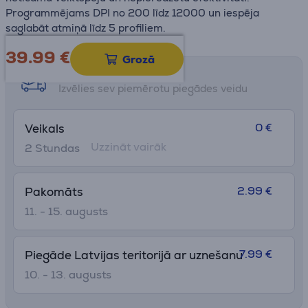
Programmējams DPI no 200 līdz 12000 un iespēja
saglabāt atmiņā līdz 5 profiliem.
39.99
€
Grozā
Saņemšanas iespējas
Izvēlies sev piemērotu piegādes veidu
0 €
Veikals
Uzzināt vairāk
2 Stundas
2.99 €
Pakomāts
11. - 15. augusts
7.99 €
Piegāde Latvijas teritorijā ar uznešanu
10. - 13. augusts