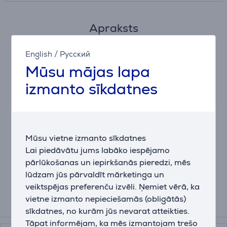
Apraksts
Nav vadu. Nav robežu.
English
/
Русский
LIGHTSPEED bezvadu tehnoloģija ir tikpat ātra kā
Mūsu mājas lapa
vadu. Logitech G rūpīgi izstrādātais risinājums sniedz
izmanto sīkdatnes
spēlētājiem bezvadu brīvību un nepieciešamo 1 ms
veiktspēju.
250 stundas ar vienu AA bateriju.
HERO Sensors un LIGHTSPEED tehnoloģija nodrošina
Mūsu vietne izmanto sīkdatnes
spēli līdz 250 stundām, tikai ar vienu AA bateriju. Un
Lai piedāvātu jums labāko iespējamo
neuztraucieties, G305 ir indikators, kas brīdina par
pārlūkošanas un iepirkšanās pieredzi, mēs
15% atlikušo akumulatoru jaudu.
lūdzam jūs pārvaldīt mārketinga un
veiktspējas preferenču izvēli. Ņemiet vērā, ka
vietne izmanto nepieciešamās (obligātās)
Papildus aksesuāri
sīkdatnes, no kurām jūs nevarat atteikties.
Tāpat informējam, ka mēs izmantojam trešo