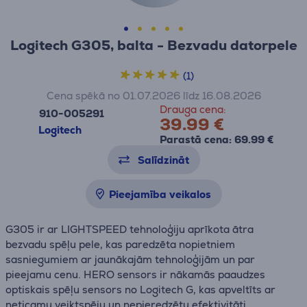
Logitech G305, balta - Bezvadu datorpele
(1)
Cena spēkā no 01.07.2026 līdz 16.08.2026
Drauga cena:
910-005291
39.99 €
Logitech
Parastā cena: 69.99 €
Salīdzināt
Pieejamība veikalos
G305 ir ar LIGHTSPEED tehnoloģiju aprīkota ātra
bezvadu spēļu pele, kas paredzēta nopietniem
sasniegumiem ar jaunākajām tehnoloģijām un par
pieejamu cenu. HERO sensors ir nākamās paaudzes
optiskais spēļu sensors no Logitech G, kas apveltīts ar
neticamu veiktspēju un nepieredzētu efektivitāti.