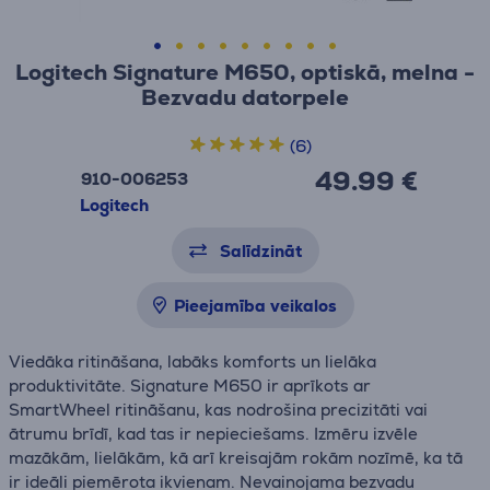
Logitech Signature M650, optiskā, melna -
Bezvadu datorpele
(6)
49.99 €
910-006253
Logitech
Salīdzināt
Pieejamība veikalos
Viedāka ritināšana, labāks komforts un lielāka
produktivitāte. Signature M650 ir aprīkots ar
SmartWheel ritināšanu, kas nodrošina precizitāti vai
ātrumu brīdī, kad tas ir nepieciešams. Izmēru izvēle
mazākām, lielākām, kā arī kreisajām rokām nozīmē, ka tā
ir ideāli piemērota ikvienam. Nevainojama bezvadu