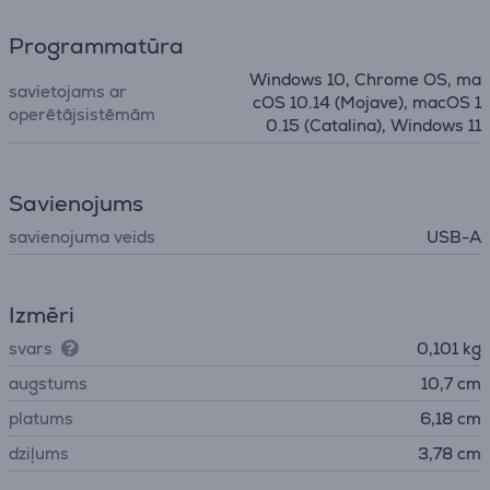
Programmatūra
Windows 10, Chrome OS, ma
savietojams ar
cOS 10.14 (Mojave), macOS 1
operētājsistēmām
0.15 (Catalina), Windows 11
Savienojums
savienojuma veids
USB-A
Izmēri
svars
0,101 kg
augstums
10,7 cm
platums
6,18 cm
dziļums
3,78 cm