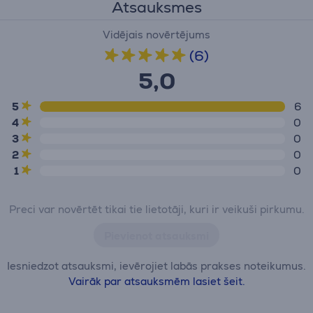
Atsauksmes
Vidējais novērtējums
(6)
5,0
5
6
4
0
3
0
2
0
1
0
Preci var novērtēt tikai tie lietotāji, kuri ir veikuši pirkumu.
Pievienot atsauksmi
Iesniedzot atsauksmi, ievērojiet labās prakses noteikumus.
Vairāk par atsauksmēm lasiet šeit.