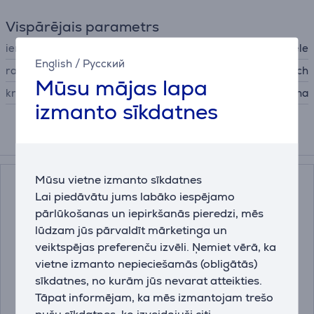
Vispārējais parametrs
ierīces veids
bezvadu pele
English
/
Русский
ražotājs
Logitech
Mūsu mājas lapa
krāsa
melna
izmanto sīkdatnes
Papildus aksesuāri
Mūsu vietne izmanto sīkdatnes
Lai piedāvātu jums labāko iespējamo
pārlūkošanas un iepirkšanās pieredzi, mēs
lūdzam jūs pārvaldīt mārketinga un
veiktspējas preferenču izvēli. Ņemiet vērā, ka
vietne izmanto nepieciešamās (obligātās)
sīkdatnes, no kurām jūs nevarat atteikties.
Tāpat informējam, ka mēs izmantojam trešo
Logitech Studio, zila -
Hama Ergo, melna -
pušu sīkdatnes, ko izveidojuši citi