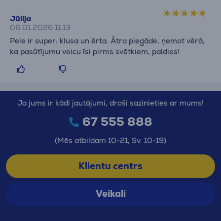
Jūlija
06.01.2026 11:13
Pele ir super: klusa un ērta. Ātra piegāde, ņemot vērā,
ka pasūtījumu veicu īsi pirms svētkiem, paldies!
Ja jums ir kādi jautājumi, droši sazinieties ar mums!
67 555 888
(Mēs atbildam 10-21, Sv. 10-19)
Klientu centrs
Veikali