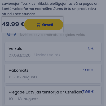
savienojamība, klusi klikšķi, pielāgojamas sānu pogas un
kontūrveida forma nodrošina Jums ērtu un produktīvu
stundu pēc stundas.
49.99
€
Grozā
Saņemšanas iespējas
Izvēlies sev piemērotu piegādes veidu
0 €
Veikals
Uzzināt vairāk
07.08.2026
2.99 €
Pakomāts
11. - 15. augusts
7.99 €
Piegāde Latvijas teritorijā ar uznešanu
10. - 13. augusts