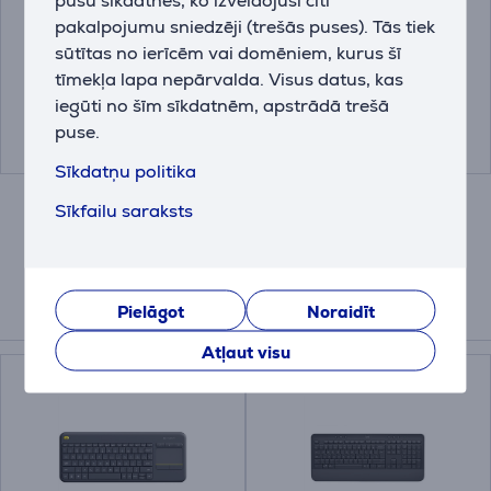
Datorpeles paliktnis
Datorpeles paliktnis
pakalpojumu sniedzēji (trešās puses). Tās tiek
sūtītas no ierīcēm vai domēniem, kurus šī
956-000051
00126854
tīmekļa lapa nepārvalda. Visus datus, kas
Drauga cena:
Drauga cena:
iegūti no šīm sīkdatnēm, apstrādā trešā
4.99 €
4.99 €
puse.
14.99 €
14.99 €
Sīkdatņu politika
Sīkfailu saraksts
Pielāgot
Noraidīt
Saistītās preces
Atļaut visu