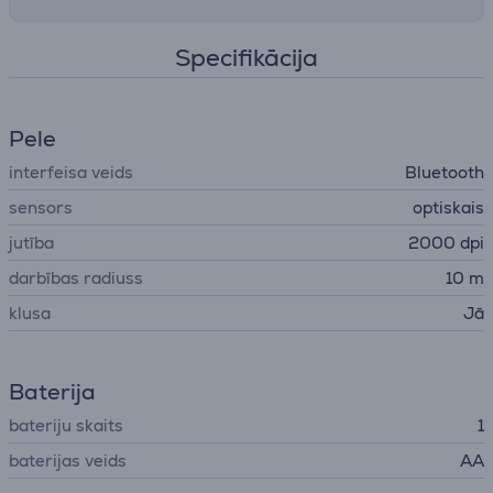
Specifikācija
Pele
interfeisa veids
Bluetooth
sensors
optiskais
jutība
2000 dpi
darbības radiuss
10 m
klusa
Jā
Baterija
bateriju skaits
1
baterijas veids
AA