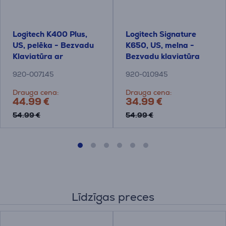
Logitech K400 Plus,
Logitech Signature
US, pelēka - Bezvadu
K650, US, melna -
Klaviatūra ar
Bezvadu klaviatūra
skārienpaliktni
920-007145
920-010945
Drauga cena:
Drauga cena:
44.99 €
34.99 €
54.99 €
54.99 €
Līdzīgas preces