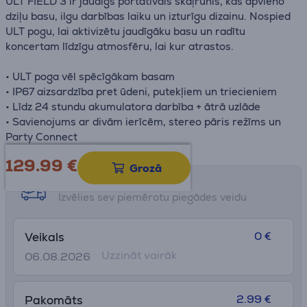
ULT FIELD 3 ir jaudīgs portatīvais skaļrunis, kas apvieno
dziļu basu, ilgu darbības laiku un izturīgu dizainu. Nospied
ULT pogu, lai aktivizētu jaudīgāku basu un radītu
koncertam līdzīgu atmosfēru, lai kur atrastos.
• ULT poga vēl spēcīgākam basam
• IP67 aizsardzība pret ūdeni, putekļiem un triecieniem
• Līdz 24 stundu akumulatora darbība + ātrā uzlāde
• Savienojums ar divām ierīcēm, stereo pāris režīms un
Party Connect
129.99
€
Grozā
Saņemšanas iespējas
Izvēlies sev piemērotu piegādes veidu
0 €
Veikals
Uzzināt vairāk
06.08.2026
2.99 €
Pakomāts