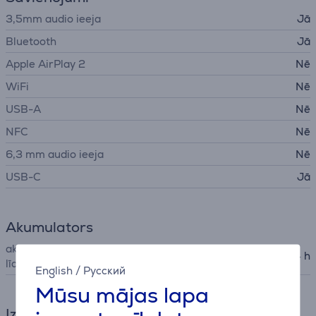
3,5mm audio ieeja
Jā
Bluetooth
Jā
Apple AirPlay 2
Nē
WiFi
Nē
USB-A
Nē
NFC
Nē
6,3 mm audio ieeja
Nē
USB-C
Jā
Akumulators
akumulatora darbības ilgums
24 h
līdz
English
/
Русский
Mūsu mājas lapa
Izmēri