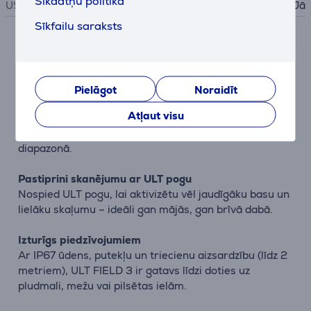
Sīkdatņu politika
USB PD
Jā
Sīkfailu saraksts
Apraksts
Dinamiska skaņa kompaktā korpusā
Pielāgot
Noraidīt
Divu ceļu aktīvā sistēma ar atsevišķiem skaļruņiem
Atļaut visu
zemajiem un augstajiem toņiem nodrošina dzidru,
spēcīgu un sabalansētu audio visā frekvenču
diapazonā.
Pastiprini skanējumu ar ULT pogu
Nospied ULT pogu, lai aktivizētu vēl jaudīgāku basu un
lielāku skaļumu – ideāli gan mājās, gan brīvā dabā.
Izturīgs piedzīvojumiem
Ar IP67 ūdens, putekļu un triecienu aizsardzību (līdz 2
metriem), ULT FIELD 3 ir gatavs līdzi doties uz
pludmali, mežu vai pilsētas ielām.