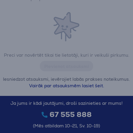
Preci var novērtēt tikai tie lietotāji, kuri ir veikuši pirkumu.
Pievienot atsauksmi
Iesniedzot atsauksmi, ievērojiet labās prakses noteikumus.
Vairāk par atsauksmēm lasiet šeit.
Ja jums ir kādi jautājumi, droši sazinieties ar mums!
67 555 888
(Mēs atbildam 10-21, Sv. 10-19)