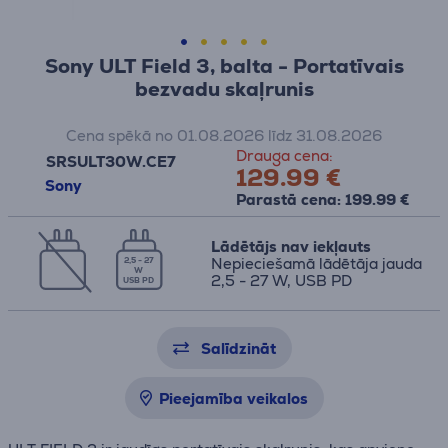
Sony ULT Field 3, balta - Portatīvais
bezvadu skaļrunis
Cena spēkā no 01.08.2026 līdz 31.08.2026
Drauga cena:
SRSULT30W.CE7
129.99 €
Sony
Parastā cena: 199.99 €
Lādētājs nav iekļauts
Nepieciešamā lādētāja jauda
2,5 - 27
W
2,5 - 27 W, USB PD
USB PD
Salīdzināt
Pieejamība veikalos