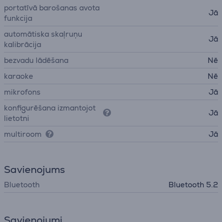
portatīvā barošanas avota
Jā
funkcija
automātiska skaļruņu
Jā
kalibrācija
bezvadu lādēšana
Nē
karaoke
Nē
mikrofons
Jā
konfigurēšana izmantojot
Jā
lietotni
multiroom
Jā
Savienojums
Bluetooth
Bluetooth 5.2
Savienojumi