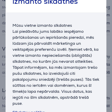
izmanto sīkdatnes
svars
1,2 kg
platums
25,6 cm
dziļums
7,9 cm
Mūsu vietne izmanto sīkdatnes
augstums
11,3 cm
Lai piedāvātu jums labāko iespējamo
pārlūkošanas un iepirkšanās pieredzi, mēs
lūdzam jūs pārvaldīt mārketinga un
Vispārējais parametrs
veiktspējas preferenču izvēli. Ņemiet vērā, ka
vietne izmanto nepieciešamās (obligātās)
ražotājs
Sony
sīkdatnes, no kurām jūs nevarat atteikties.
krāsa
balta
Tāpat informējam, ka mēs izmantojam trešo
aizsardzības līmenis
IP66
pušu sīkdatnes, ko izveidojuši citi
pakalpojumu sniedzēji (trešās puses). Tās tiek
sūtītas no ierīcēm vai domēniem, kurus šī
Lādētājs
tīmekļa lapa nepārvalda. Visus datus, kas
iegūti no šīm sīkdatnēm, apstrādā trešā
Lādētājs
nav iekļauts
puse.
Nepieciešamā lādētāja jauda
2,5 - 27 W