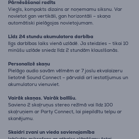
Pārnēsāšanai radīts
Viegls, kompakts dizains ar noņemamu siksnu. Var
novietot gan vertikāli, gan horizontāli – skaņa
automātiski pielāgojas novietojumam.
Līdz 24 stundu akumulatora darbība
Ilgs darbības laiks vienā uzlādē. Ja steidzies – tikai 10
minūšu uzlāde sniedz līdz 2 stundām klausīšanās.
Personalizē skaņu
Pielāgo audio savām vēlmēm ar 7 joslu ekvalaizeru
lietotnē Sound Connect – pārvaldi arī iestatījumus un
akumulatoru vienuviet.
Vairāk skaņas. Vairāk ballīšu.
Savieno 2 skaļruņus stereo režīmā vai līdz 100
skaļruņiem ar Party Connect, lai piepildītu telpu ar
skanējumu.
Skaidri zvani un vieda savienojamība
Iebūvēts mikrofons ar atbalss slāpēšanu ērtai