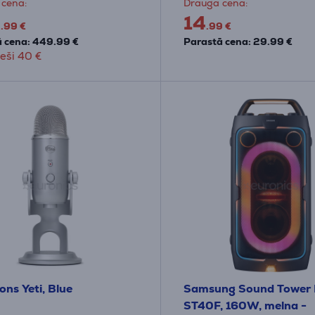
 cena:
Drauga cena:
9
14
.99 €
.99 €
 cena: 449.99 €
Parastā cena: 29.99 €
eši 40 €
ons Yeti, Blue
Samsung Sound Tower
ST40F, 160W, melna -