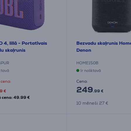
4, lillā - Portatīvais
Bezvadu skaļrunis Hom
u skaļrunis
Denon
4PUR
HOME150B
iktavā
Ir noliktavā
 cena:
Cena:
249
9 €
.99 €
 cena: 49.99 €
10 mēneši 27 €