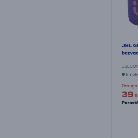
JBL GO 
bezvad
JBLGO
Ir nol
Drauga
39
.9
Parastā