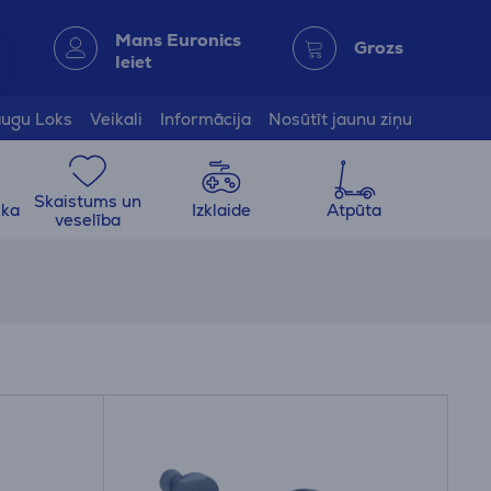
Mans Euronics
Grozs
Ieiet
ugu Loks
Veikali
Informācija
Nosūtīt jaunu ziņu
Skaistums un
ika
Izklaide
Atpūta
veselība