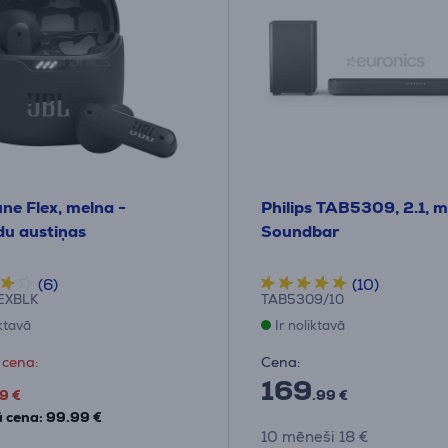
ne Flex, melna -
Philips TAB5309, 2.1, m
u austiņas
Soundbar
(6)
(10)
EXBLK
TAB5309/10
iktavā
Ir noliktavā
 cena:
Cena:
169
9 €
.99 €
 cena: 99.99 €
10 mēneši 18 €