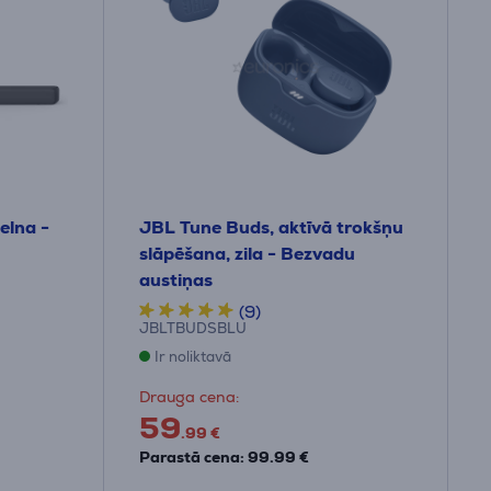
elna -
JBL Tune Buds, aktīvā trokšņu
slāpēšana, zila - Bezvadu
austiņas
(9)
JBLTBUDSBLU
Ir noliktavā
Drauga cena:
59
.99 €
Parastā cena: 99.99 €