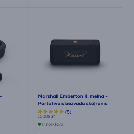
-
Marshall Emberton II, melna -
Portatīvais bezvadu skaļrunis
(5)
1006234
Ir noliktavā