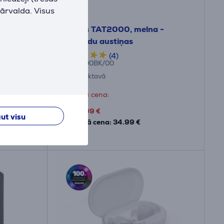
pārvalda. Visus
olby
Philips TAT2000, melna -
ar
Bezvadu austiņas
(4)
TAT2000BK/00
Ir noliktavā
Drauga cena:
24
.99 €
ut visu
Parastā cena: 34.99 €