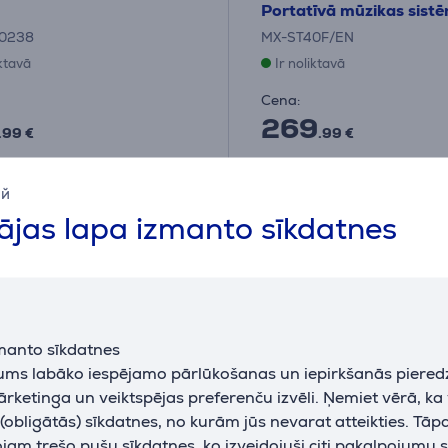
Portatīvā mūzikas sist
0238
MX-ST40F/EN
iktavā
Ir noliktavā
Cena:
269
.99 €
.99 €
eši 14 €
10 mēneši 29 €
ий
jas lapa izmanto sīkdatnes
manto sīkdatnes
jums labāko iespējamo pārlūkošanas un iepirkšanās piered
ārketinga un veiktspējas preferenču izvēli. Ņemiet vērā, ka
obligātās) sīkdatnes, no kurām jūs nevarat atteikties. Tāp
am trešo pušu sīkdatnes, ko izveidojuši citi pakalpojumu s