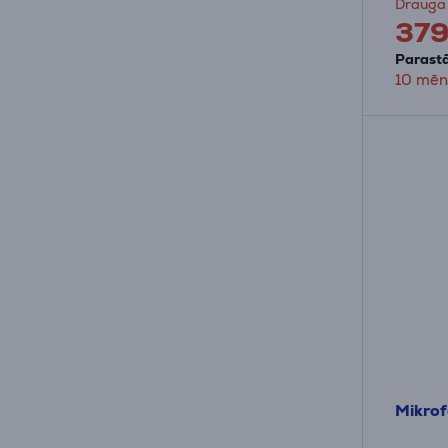
Drauga
37
Parastā
10 mēn
Mikrof