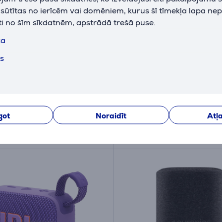
k sūtītas no ierīcēm vai domēniem, kurus šī tīmekļa lapa ne
ti no šīm sīkdatnēm, apstrādā trešā puse.
 & Wilkins Pi8, gaiši zaļa
Philips TAB6309, 2.1, D
ka
adu austiņas
Atmos, melna - Soundb
ts
89
TAB6309/10
iktavā
Ir noliktavā
Cena:
299
.99 €
.99 €
got
Noraidīt
Atļa
eši 45 €
10 mēneši 32 €