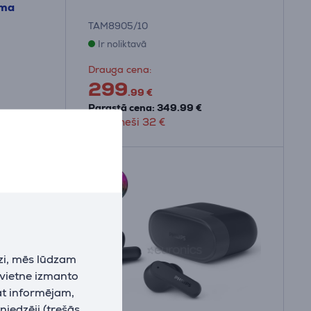
ēma
TAM8905/10
Ir noliktavā
Drauga cena:
299
.99 €
Parastā cena: 349.99 €
10 mēneši 32 €
zi, mēs lūdzam
 vietne izmanto
at informējam,
niedzēji (trešās