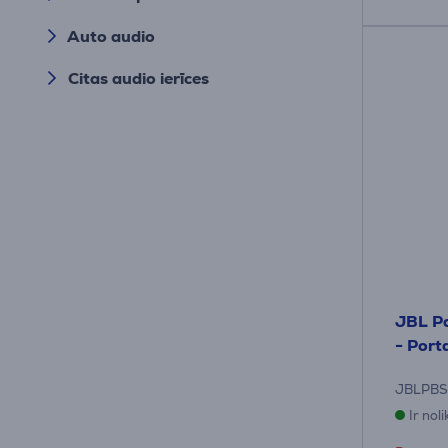
Auto audio
Citas audio ierīces
JBL Pa
- Port
JBLPB
Ir nol