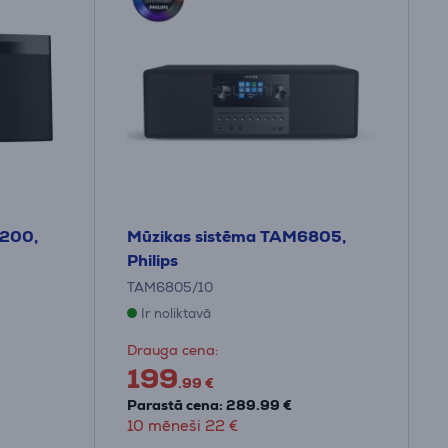
C200,
Mūzikas sistēma TAM6805,
Philips
TAM6805/10
Ir noliktavā
Drauga cena:
199
.99 €
Parastā cena: 289.99 €
10 mēneši 22 €