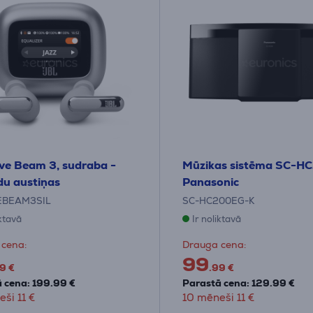
ve Beam 3, sudraba -
Mūzikas sistēma SC-H
u austiņas
Panasonic
EBEAM3SIL
SC-HC200EG-K
iktavā
Ir noliktavā
 cena:
Drauga cena:
99
9 €
.99 €
 cena: 199.99 €
Parastā cena: 129.99 €
ši 11 €
10 mēneši 11 €