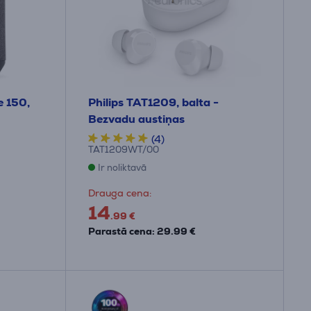
e 150,
Philips TAT1209, balta -
Bezvadu austiņas
(4)
TAT1209WT/00
Ir noliktavā
Drauga cena:
14
.99 €
Parastā cena: 29.99 €