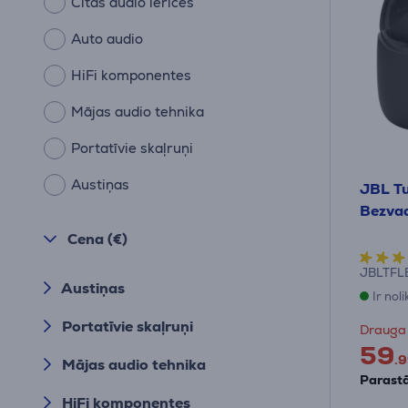
Citas audio ierīces
Auto audio
HiFi komponentes
Mājas audio tehnika
Portatīvie skaļruņi
Austiņas
JBL Tu
Bezvad
Cena (€)
JBLTFL
Austiņas
Ir nol
Portatīvie skaļruņi
Drauga
59
.9
Mājas audio tehnika
Parastā
HiFi komponentes