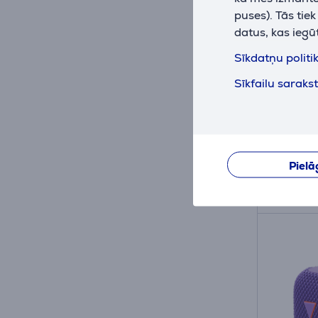
puses). Tās tie
datus, kas iegū
Bowers
Sīkdatņu politi
- Bezv
Sīkfailu saraks
FP449
Ir nol
Cena:
419
Pielā
10 mēn