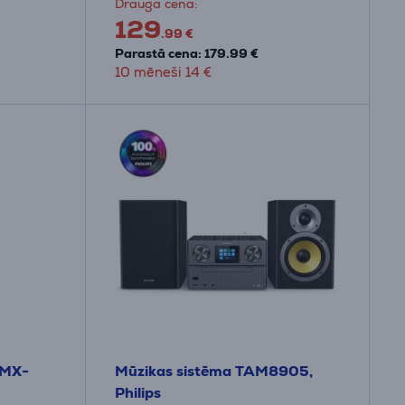
Drauga cena:
129
.99 €
Parastā cena: 179.99 €
10 mēneši 14 €
 MX-
Mūzikas sistēma TAM8905,
Philips