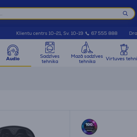
Dra
Klientu centrs 10-21, Sv. 10-19
67 555 888
Sadzīves
Mazā sadzīves
Audio
Virtuves tehn
tehnika
tehnika