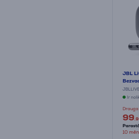
JBL Li
Bezvad
JBLLIV
Ir nol
Drauga
99
.9
Parastā
10 mēne