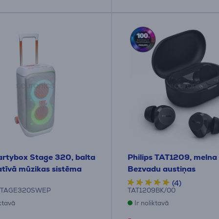
rtybox Stage 320, balta
Philips TAT1209, melna 
atīvā mūzikas sistēma
Bezvadu austiņas
(4)
STAGE320SWEP
TAT1209BK/00
iktavā
Ir noliktavā