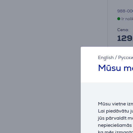
988-00
Ir nol
Cena:
129
10 mēn
English
/
Русск
Mūsu mā
Mūsu vietne iz
Lai piedāvātu 
jūs pārvaldīt m
nepieciešamās (
ka mēs izmantoj