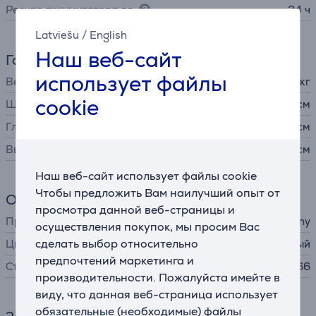
Ресурс аккумулятора до
24 ч
Latviešu
/
English
Наш веб-сайт
Габариты
использует файлы
Вес
1,2 кг
cookie
Ширина
25,6 см
Глубина
7,9 см
Высота
11,3 см
Наш веб-сайт использует файлы cookie
Чтобы предложить Вам наилучший опыт от
Общий параметр
просмотра данной веб-страницы и
Производитель
Sony
осуществления покупок, мы просим Вас
сделать выбор относительно
Цвет
белый
предпочтений маркетинга и
Степень защиты
IP66
производительности. Пожалуйста имейте в
виду, что данная веб-страница использует
обязательные (необходимые) файлы