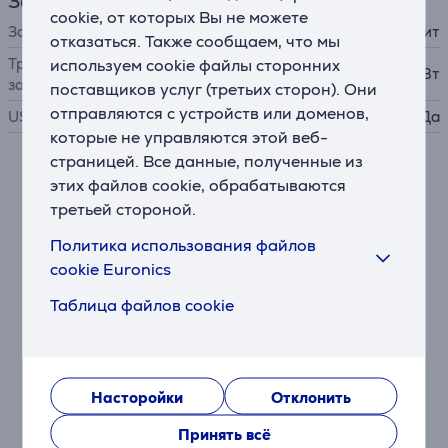
Зарядное устройство
cookie, от которых Вы не можете
Зарядное устройство
в комплект не входит
отказаться. Также сообщаем, что мы
Требуемая мощность
используем cookie файлы сторонних
2,5 - 27 Вт
зарядного устройства
поставщиков услуг (третьих сторон). Они
отправляются с устройств или доменов,
USB PD
Да
которые не управляются этой веб-
страницей. Все данные, полученные из
Описание
этих файлов cookie, обрабатываются
третьей стороной.
Массивные басы в компактном корпусе
Политика использования файлов
Колонка ULT FIELD 3 обеспечивает ощущения как
cookie Euronics
на концерте благодаря двухполосной активной
конструкции, где отдельные динамики для басов и
Таблица файлов cookie
высоких частот обеспечивают чистый и динамичный
звук.
Кнопка ULT для усиления звука
Насторойки
Отклонить
Нажмите на кнопку ULT и получите большее
звуковое давление, более глубокие басы и по-
Принять всё