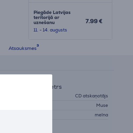
Piegāde Latvijas
teritorijā ar
7.99 €
uznešanu
11. - 14. augusts
Atsauksmes
ispārējais parametrs
tskaņotāja veids
CD atskaņotājs
ažotājs
Muse
rāsa
melna