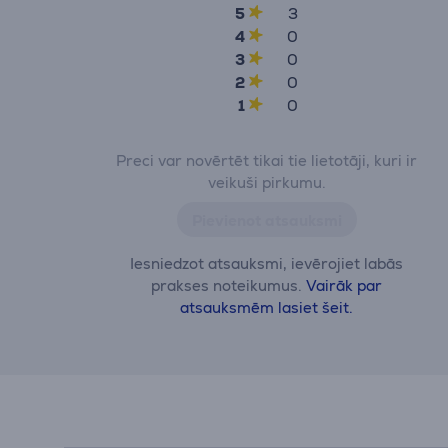
5
3
4
0
3
0
2
0
1
0
Preci var novērtēt tikai tie lietotāji, kuri ir
veikuši pirkumu.
Pievienot atsauksmi
Iesniedzot atsauksmi, ievērojiet labās
prakses noteikumus.
Vairāk par
atsauksmēm lasiet šeit.