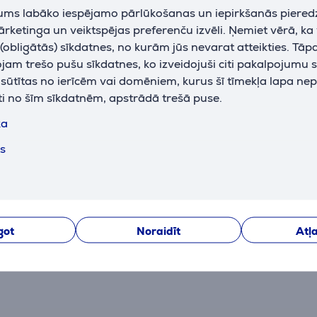
I
jums labāko iespējamo pārlūkošanas un iepirkšanās piered
a
ārketinga un veiktspējas preferenču izvēli. Ņemiet vērā, ka
obligātās) sīkdatnes, no kurām jūs nevarat atteikties. Tāp
p
am trešo pušu sīkdatnes, ko izveidojuši citi pakalpojumu s
d
k sūtītas no ierīcēm vai domēniem, kurus šī tīmekļa lapa ne
s
ti no šīm sīkdatnēm, apstrādā trešā puse.
ka
ts
Atsauksmes
got
Noraidīt
Atļa