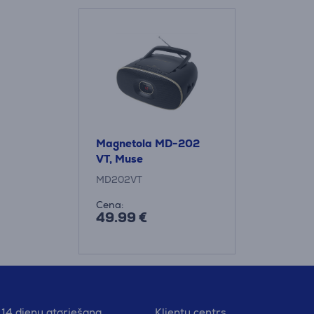
Magnetola MD-202
VT, Muse
MD202VT
Cena:
49.99 €
14 dienu atgriešana
Klientu centrs