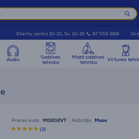
Dra
Klientu centrs 10-21, Sv. 10-19
67 555 888
Sadzīves
Mazā sadzīves
Audio
Virtuves tehn
tehnika
tehnika
se
Preces kods:
MD202VT
Ražotājs:
Muse
(3)