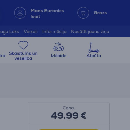
Mans Euronics
Grozs
Ieiet
ugu Loks
Veikali
Informācija
Nosūtīt jaunu ziņu
Skaistums un
ika
Izklaide
Atpūta
veselība
Cena:
49.99
€