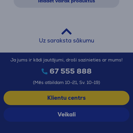
Ielādēt vairāk produktus
Uz saraksta sākumu
Ja jums ir kādi jautājumi, droši sazinieties ar mums!
67 555 888
(Mēs atbildam 10-21, Sv. 10-19)
Klientu centrs
Veikali