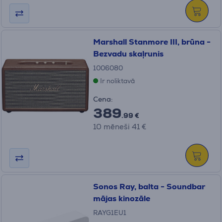
Marshall Stanmore III, brūna -
Bezvadu skaļrunis
1006080
Ir noliktavā
Cena:
389
.99 €
10 mēneši 41 €
Sonos Ray, balta - Soundbar
mājas kinozāle
RAYG1EU1