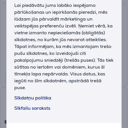
Lai piedāvātu jums labāko iespējamo
JBL PartyBox 330, balta -
pārlūkošanas un iepirkšanās pieredzi, mēs
Portatīvā mūzikas sistēma
lūdzam jūs pārvaldīt mārketinga un
veiktspējas preferenču izvēli. Ņemiet vērā, ka
JBLPB330WHTEP
vietne izmanto nepieciešamās (obligātās)
Ir noliktavā
sīkdatnes, no kurām jūs nevarat atteikties.
Cena:
Tāpat informējam, ka mēs izmantojam trešo
599
pušu sīkdatnes, ko izveidojuši citi
.99 €
pakalpojumu sniedzēji (trešās puses). Tās tiek
10 mēneši 64 €
sūtītas no ierīcēm vai domēniem, kurus šī
tīmekļa lapa nepārvalda. Visus datus, kas
iegūti no šīm sīkdatnēm, apstrādā trešā
puse.
JBL Bar 2.1 Deep Bass MK2,
Sīkdatņu politika
melna - Soundbar mājas
Sīkfailu saraksts
kinozāle
(6)
JBLBAR21DBM2BLKEP
Ir noliktavā