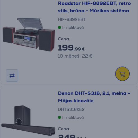
Roadstar HIF-8892EBT, retro
stils, brūna - Mūzikas sistēma
HIF-8892EBT
Ir noliktavā
Cena:
199
.99 €
10 mēneši 22 €
Denon DHT-S316, 2.1, melna -
Mājas kinozāle
DHTS316KE2
Ir noliktavā
Cena:
249