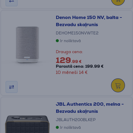
Denon Home 150 NV, balta -
Bezvadu skaļrunis
DEHOME150NVWTE2
Ir noliktavā
Drauga cena:
129
.99 €
Parastā cena: 199.99 €
10 mēneši 14 €
JBL Authentics 200, melna -
Bezvadu skaļrunis
JBLAUTH200BLKEP
Ir noliktavā