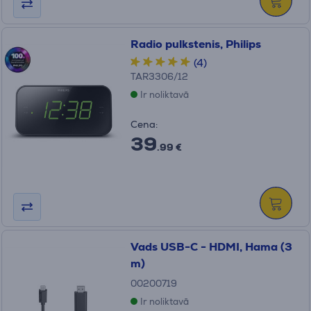
Radio pulkstenis, Philips
(4)
TAR3306/12
Ir noliktavā
Cena:
39
.99 €
Vads USB-C - HDMI, Hama (3
m)
00200719
Ir noliktavā