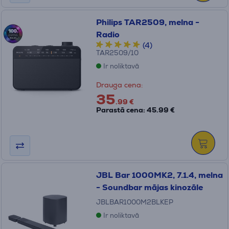
Philips TAR2509, melna -
Radio
(4)
TAR2509/10
Ir noliktavā
Drauga cena:
35
.99 €
Parastā cena: 45.99 €
JBL Bar 1000MK2, 7.1.4, melna
- Soundbar mājas kinozāle
JBLBAR1000M2BLKEP
Ir noliktavā