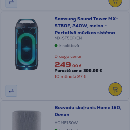
Samsung Sound Tower MX-
ST50F, 240W, melna -
Portatīvā mūzikas sistēma
MX-ST50F/EN
Ir noliktavā
Drauga cena:
249
.99 €
Parastā cena: 399.99 €
10 mēneši 27 €
Bezvadu skaļrunis Home 150,
Denon
HOME150W