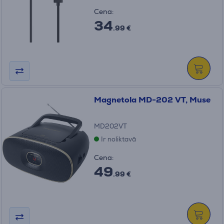
Cena:
34
.99 €
Magnetola MD-202 VT, Muse
MD202VT
Ir noliktavā
Cena:
49
.99 €