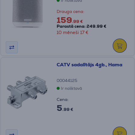
Ir noliktavā
Drauga cena:
159
.99 €
Parastā cena: 249.99 €
10 mēneši 17 €
CATV sadalītājs 4gb., Hama
00044125
Ir noliktavā
Cena:
5
.99 €