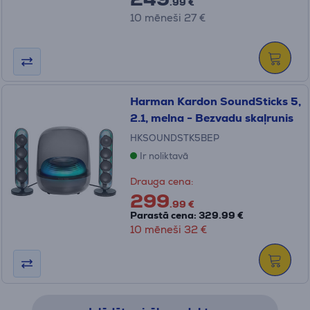
.99 €
10 mēneši 27 €
Harman Kardon SoundSticks 5,
2.1, melna - Bezvadu skaļrunis
HKSOUNDSTK5BEP
Ir noliktavā
Drauga cena:
299
.99 €
Parastā cena: 329.99 €
10 mēneši 32 €