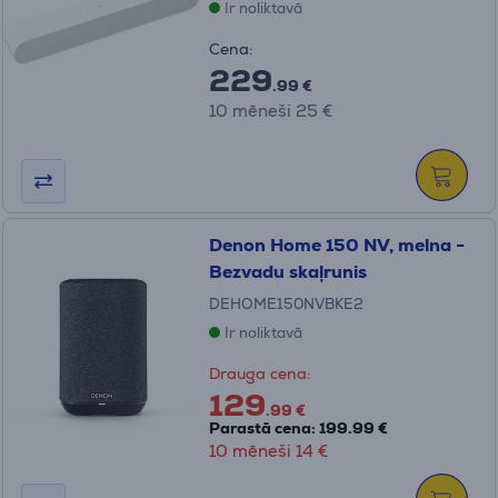
Ir noliktavā
Cena:
229
.99 €
10 mēneši 25 €
Denon Home 150 NV, melna -
Bezvadu skaļrunis
DEHOME150NVBKE2
Ir noliktavā
Drauga cena:
129
.99 €
Parastā cena: 199.99 €
10 mēneši 14 €