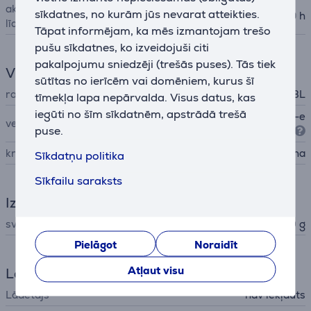
akumulatora darbības ilgums
sīkdatnes, no kurām jūs nevarat atteikties.
39 h
līdz
Tāpat informējam, ka mēs izmantojam trešo
pušu sīkdatnes, ko izveidojuši citi
pakalpojumu sniedzēji (trešās puses). Tās tiek
Vispārējais parametrs
sūtītas no ierīcēm vai domēniem, kurus šī
ražotājs
JBL
tīmekļa lapa nepārvalda. Visus datus, kas
iegūti no šīm sīkdatnēm, apstrādā trešā
Pilna izmēra austiņas (over-e
veids
puse.
ar)
krāsa
melna
Sīkdatņu politika
Sīkfailu saraksts
Izmēri
svars
420 g
Pielāgot
Noraidīt
Atļaut visu
Lādētājs
Lādētājs
nav iekļauts