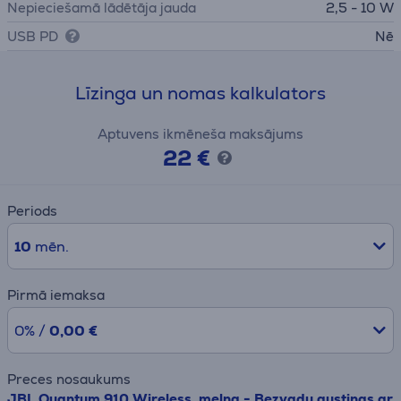
Nepieciešamā lādētāja jauda
2,5 - 10 W
USB PD
Nē
Līzinga un nomas kalkulators
Aptuvens ikmēneša maksājums
22 €
Periods
10
mēn.
Pirmā iemaksa
0% /
0,00 €
Preces nosaukums
JBL Quantum 910 Wireless, melna - Bezvadu austiņas ar