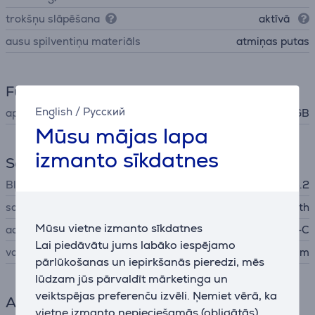
trokšņu slāpēšana
aktīvā
ausu spilventiņu materiāls
atmiņas putas
Funkcijas
English
/
Русский
apgaismojums
RGB
Mūsu mājas lapa
izmanto sīkdatnes
Savienojums
Bluetooth
Bluetooth 5.2
savienojuma veids
3,5 mm, USB-A, Bluetooth
Mūsu vietne izmanto sīkdatnes
adapteris
USB-C
Lai piedāvātu jums labāko iespējamo
vada garums
1,2 m
pārlūkošanas un iepirkšanās pieredzi, mēs
lūdzam jūs pārvaldīt mārketinga un
veiktspējas preferenču izvēli. Ņemiet vērā, ka
Akumulators
vietne izmanto nepieciešamās (obligātās)