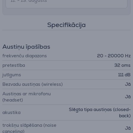
11. - 13. augusts
Specifikācija
Austiņu īpašības
frekvenču diapazons
20 - 20000 Hz
pretestība
32 oms
jutīgums
111 dB
Bezvadu austiņas (wireless)
Jā
Austiņas ar mikrofonu
Jā
(headset)
Slēgta tipa austiņas (closed-
akustika
back)
trokšņu slāpēšana (noise
Jā
canceling)