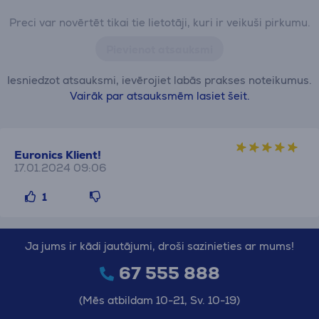
Preci var novērtēt tikai tie lietotāji, kuri ir veikuši pirkumu.
Pievienot atsauksmi
Iesniedzot atsauksmi, ievērojiet labās prakses noteikumus.
Vairāk par atsauksmēm lasiet šeit.
Euronics Klient!
17.01.2024 09:06
1
Ja jums ir kādi jautājumi, droši sazinieties ar mums!
67 555 888
(Mēs atbildam 10-21, Sv. 10-19)