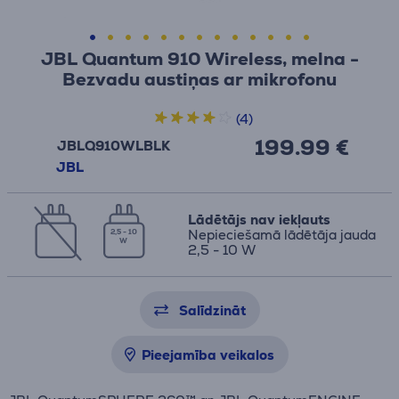
JBL Quantum 910 Wireless, melna -
Bezvadu austiņas ar mikrofonu
(4)
199.99 €
JBLQ910WLBLK
JBL
Lādētājs nav iekļauts
Nepieciešamā lādētāja jauda
2,5 - 10
W
2,5 - 10 W
Salīdzināt
Pieejamība veikalos