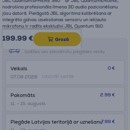
JBL QuantumSPHERE 360™ ar JBL QuantumENGINE,
nodrošina profesionāla līmeņa 3D audio pozicionēšanu
jūsu datorā. Pielāgotā JBL algoritma kalibrēšana ar
integrēto galvas izsekošanas sensoru un iekļauto
mikrofonu ir radīts ekskluzīvi JBL Quantum 910.
199.99
€
Grozā
Saņemšanas iespējas
Izvēlies sev piemērotu piegādes veidu
0 €
Veikals
Uzzināt vairāk
07.08.2026
2.99 €
Pakomāts
11. - 15. augusts
7.99 €
Piegāde Latvijas teritorijā ar uznešanu