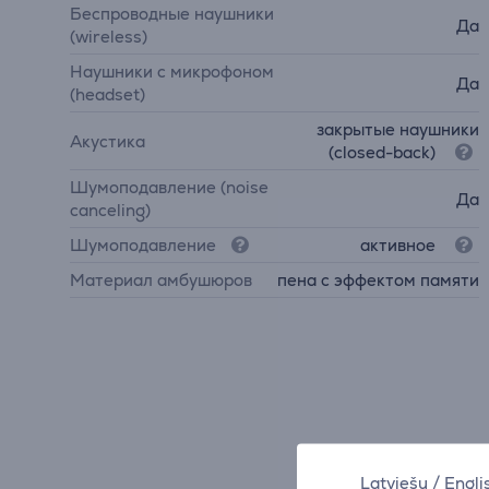
Беспроводные наушники
Да
(wireless)
Наушники с микрофоном
Да
(headset)
закрытые наушники
Акустика
(closed-back)
Шумоподавление (noise
Да
canceling)
Шумоподавление
активное
Материал амбушюров
пена с эффектом памяти
Latviešu
/
Engli