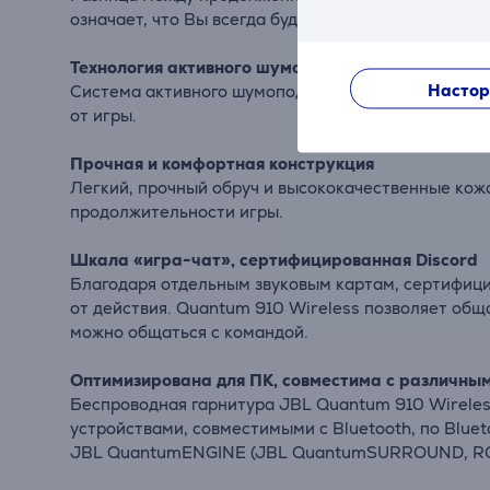
означает, что Вы всегда будете оставаться на связ
Технология активного шумоподавления специальн
Настор
Система активного шумоподавления JBL Quantum 9
от игры.
Прочная и комфортная конструкция
Легкий, прочный обруч и высококачественные ко
продолжительности игры.
Шкала «игра-чат», сертифицированная Discord
Благодаря отдельным звуковым картам, сертифицир
от действия. Quantum 910 Wireless позволяет обща
можно общаться с командой.
Оптимизирована для ПК, совместима с различн
Беспроводная гарнитура JBL Quantum 910 Wireless
устройствами, совместимыми с Bluetooth, по Blueto
JBL QuantumENGINE (JBL QuantumSURROUND, RGB, E