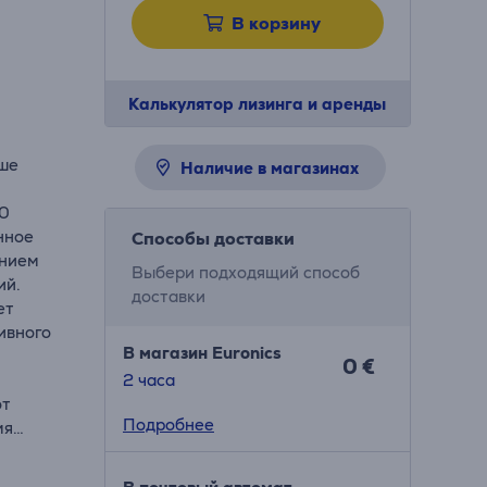
В корзину
Калькулятор лизинга и аренды
ьше
Наличие в магазинах
10
нное
Способы доставки
анием
Выбери подходящий способ
ий.
доставки
ет
ивного
В магазин Euronics
0 €
я
2 часa
от
Подробнее
мя
и.