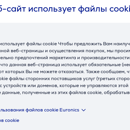
Описание
-сайт использует файлы cook
mSPATIAL 360™ на Вашей консоли
 через адаптер USB-C без прохождения через JBL Quantu
точность и акустическое присутствие, необходимые для по
использует файлы cookie Чтобы предложить Вам наилу
ной веб-страницы и осуществления покупок, мы просим
tumENGINE, подключаемое через адаптер USB-C, обеспе
ельно предпочтений маркетинга и производительности
горитма JBL с помощью встроенного датчика отслеживания
, что данная веб-страница использует обязательные (н
Wireless, которая дает игрокам на ПК высочайшую точност
 от которых Вы не можете отказаться. Также сообщаем, 
действующую на природные инстинкты. JBL QuantumENGINE
okie файлы сторонних поставщиков услуг (третьих сторо
с устройств или доменов, которые не управляются этой
спроизводит самые тихие шаги и громкие взрывы, делая ка
е данные, полученные из этих файлов cookie, обрабаты
разрешения размером 50 мм обеспечивают акустические х
 игр. Фирменный звук JBL создает самую реалистичную к
льзования файлов cookie Euronics
в cookie
во может составлять несколько секунд. Поэтому беспрово