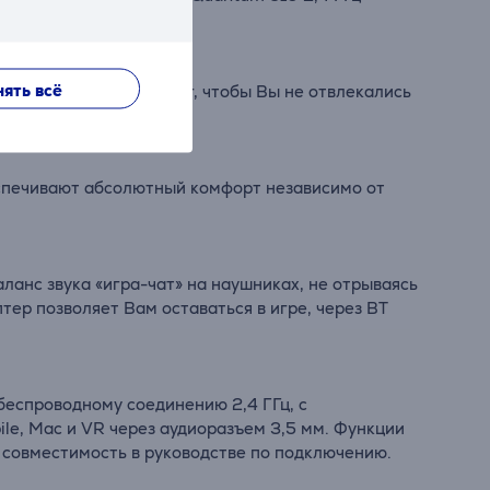
ять всё
ательные звуки вокруг, чтобы Вы не отвлекались
спечивают абсолютный комфорт независимо от
анс звука «игра-чат» на наушниках, не отрываясь
тер позволяет Вам оставаться в игре, через BT
 беспроводному соединению 2,4 ГГц, с
bile, Mac и VR через аудиоразъем 3,5 мм. Функции
 совместимость в руководстве по подключению.