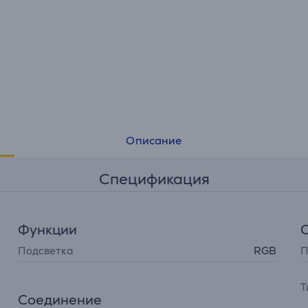
Откажитесь от шнура и играйте так, как Вам удобно.
Описание
Спецификация
Функции
Подсветка
RGB
П
Т
Соединение