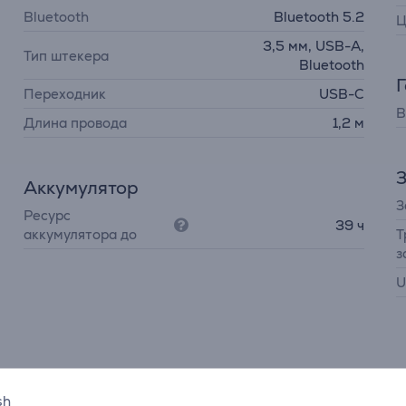
Bluetooth
Bluetooth 5.2
Ц
3,5 мм, USB-A,
Тип штекера
Bluetooth
Переходник
USB-C
В
Длина провода
1,2 м
З
Аккумулятор
З
Ресурс
39 ч
аккумулятора до
Т
з
U
sh