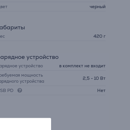
вет
черный
Габариты
ес
420 г
арядное устройство
арядное устройство
в комплект не входит
ребуемая мощность
2,5 - 10 Вт
арядного устройства
SB PD
Нет