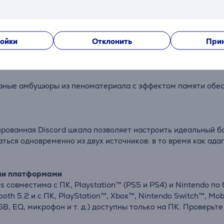
и с нулевой задержкой.
о для игры
ойки
Отклонить
Прин
10 Wireless специально для игровой среды отсекает нежел
жаные амбушюры из пеноматериала с эффектом памяти обе
ованная Discord шкала позволяет настроить идеальный бал
ться одновременно из двух источников: в то время как адап
ыми платформами
 совместима с ПК, Playstation™ (PS5 и PS4) и Nintendo по
oth 5.2 и с ПК, PlayStation™, Xbox™, Nintendo Switch™, Mo
Q, микрофон и т. д.) доступны только на ПК. Проверьте