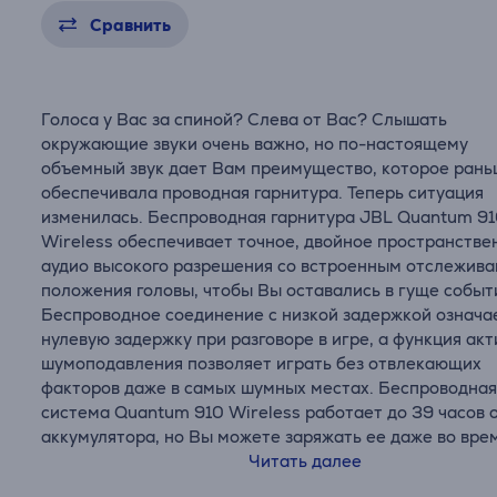
Сравнить
Голоса у Вас за спиной? Слева от Вас? Слышать
окружающие звуки очень важно, но по-настоящему
объемный звук дает Вам преимущество, которое ран
обеспечивала проводная гарнитура. Теперь ситуация
изменилась. Беспроводная гарнитура JBL Quantum 9
Wireless обеспечивает точное, двойное пространстве
аудио высокого разрешения со встроенным отслежив
положения головы, чтобы Вы оставались в гуще событ
Беспроводное соединение с низкой задержкой означа
нулевую задержку при разговоре в игре, а функция акт
шумоподавления позволяет играть без отвлекающих
факторов даже в самых шумных местах. Беспроводна
система Quantum 910 Wireless работает до 39 часов 
аккумулятора, но Вы можете заряжать ее даже во вре
марафонских игровых сеансов. А с непревзойденным
Читать далее
эргономичным комфортом сеансы будут марафонским