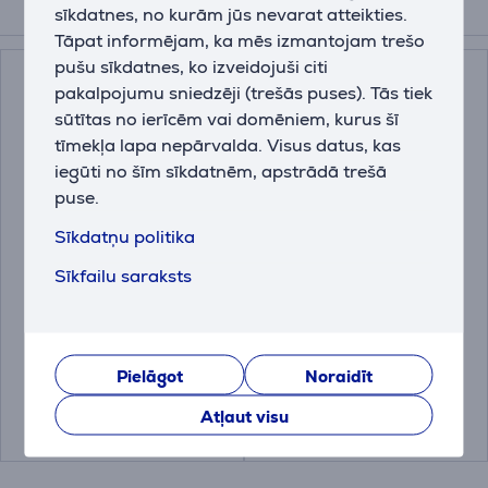
sīkdatnes, no kurām jūs nevarat atteikties.
Saistītās preces
Tāpat informējam, ka mēs izmantojam trešo
pušu sīkdatnes, ko izveidojuši citi
pakalpojumu sniedzēji (trešās puses). Tās tiek
sūtītas no ierīcēm vai domēniem, kurus šī
tīmekļa lapa nepārvalda. Visus datus, kas
iegūti no šīm sīkdatnēm, apstrādā trešā
puse.
Sīkdatņu politika
Severin, 1 L,
Severin,
Sīkfailu saraksts
nerūsējošā
melna/nerūsējošā
tērauda/caurspīdīga -
tērauda - Kafijas
Tējkanna
automāts ar filtru
WK3468
KA4808
Pielāgot
Noraidīt
Cena:
Cena:
34.99 €
29.99 €
Atļaut visu