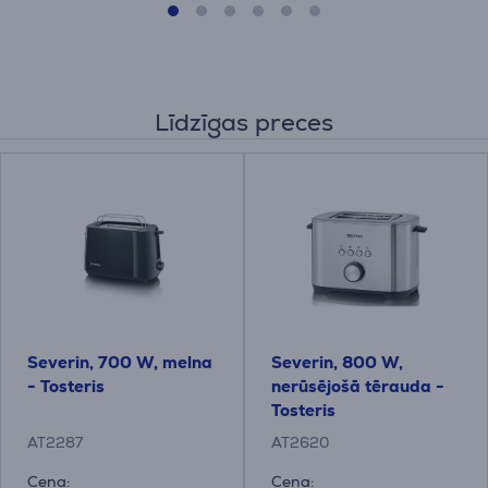
Līdzīgas preces
Severin, 700 W, melna
Severin, 800 W,
- Tosteris
nerūsējošā tērauda -
Tosteris
AT2287
AT2620
Cena:
Cena: