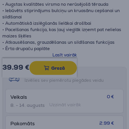
• Augstas kvalitātes virsma no nerūsējošā tērauda
• Iebūvēts stiprinājums bulciņu un kruasānu cepšanai un
sildīšanai
• Automātiskā izslēgšanās lielākai drošībai
• Pacelšanas funkcija, kas ļauj vieglāk izņemt pat nelielas
maizes šķēles
• Atkausēšanas, grauzdēšanas un sildīšanas funkcijas
• Ērta drupaču paplāte
• Vada glabāšanas nodalījums
Lasīt vairāk
39.99
€
Grozā
Saņemšanas iespējas
Izvēlies sev piemērotu piegādes veidu
0 €
Veikals
Uzzināt vairāk
8. - 14. augusts
2.99 €
Pakomāts