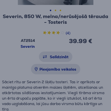
Severin, 850 W, melna/nerūsējošā tērauda
- Tosteris
(4)
39.99 €
AT2514
Severin
Salīdzināt
Pieejamība veikalos
Sāciet rītu ar Severin 2 šķēļu tosteri. Tas ir aprīkots ar
mainīga platuma atverēm maizes šķēlēm, atcelšanas un
atkārtotas sildīšanas iestatījumiem. Viegli tīrāma virsma
un ērta drupaču paplāte, ko ir viegli iztukšot, kā arī ērta
vada uzglabāšana, lai jūsu darba virsma būtu kārtīga un
tīra.