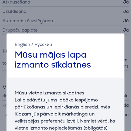
Atkausēšana
Jā
Uzsildīšana
Jā
Automatiskā izslēgšana
Jā
Drupaču paplāte
Jā
English
/
Русский
Funkcijas
Mūsu mājas lapa
vada nodalījums, tostu reste,
izmanto sīkdatnes
tostera funkcijas
temperatūras regulators
Vispārējais parametrs
Mūsu vietne izmanto sīkdatnes
displejs
simbolu
Lai piedāvātu jums labāko iespējamo
krāsa
melna, nerūs. tērauda
pārlūkošanas un iepirkšanās pieredzi, mēs
lūdzam jūs pārvaldīt mārketinga un
ražotājs
Severin
veiktspējas preferenču izvēli. Ņemiet vērā, ka
vietne izmanto nepieciešamās (obligātās)