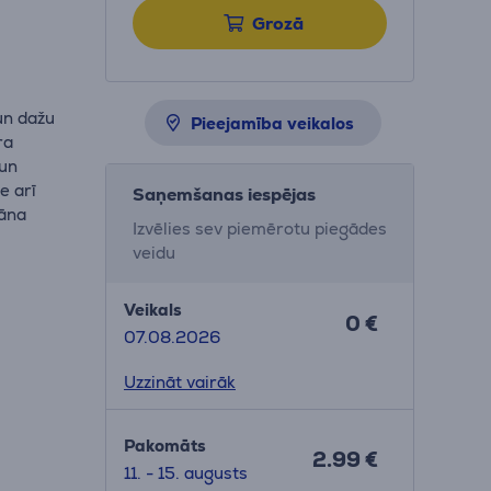
Grozā
un dažu
Pieejamība veikalos
ra
 un
e arī
Saņemšanas iespējas
rāna
Izvēlies sev piemērotu piegādes
veidu
Veikals
0 €
07.08.2026
Uzzināt vairāk
Pakomāts
2.99 €
11. - 15. augusts