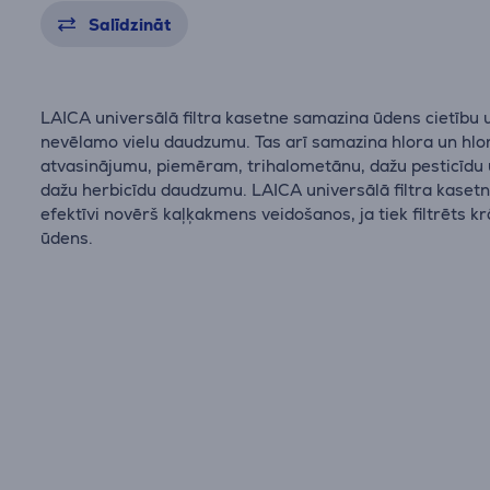
Salīdzināt
LAICA universālā filtra kasetne samazina ūdens cietību 
nevēlamo vielu daudzumu. Tas arī samazina hlora un hlo
atvasinājumu, piemēram, trihalometānu, dažu pesticīdu
dažu herbicīdu daudzumu. LAICA universālā filtra kasetn
efektīvi novērš kaļķakmens veidošanos, ja tiek filtrēts k
ūdens.