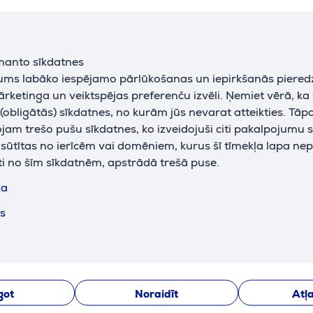
manto sīkdatnes
Svetlana
jums labāko iespējamo pārlūkošanas un iepirkšanās piered
26.04.2024 09:02
ārketinga un veiktspējas preferenču izvēli. Ņemiet vērā, ka
Šis filtrs neder Brita Maxtra krūzei!!! pa vidu ir dziļš 
obligātās) sīkdatnes, no kurām jūs nevarat atteikties. Tāp
pārdevēja nevarēja atbildēt uz manu jautājumu vai de
am trešo pušu sīkdatnes, ko izveidojuši citi pakalpojumu s
kāda forma ir filtram,
k sūtītas no ierīcēm vai domēniem, kurus šī tīmekļa lapa ne
Rādīt tulkojumu
Rādīt oriģinālu
ti no šīm sīkdatnēm, apstrādā trešā puse.
4
ka
ts
Euronics Klient!
18.01.2024 12:20
got
Noraidīt
Atļa