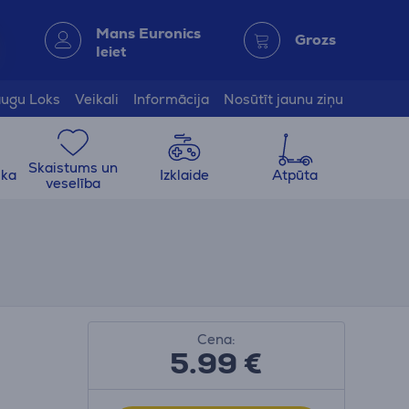
Mans Euronics
Grozs
Ieiet
ugu Loks
Veikali
Informācija
Nosūtīt jaunu ziņu
Skaistums un
ika
Izklaide
Atpūta
veselība
Cena:
5.99
€