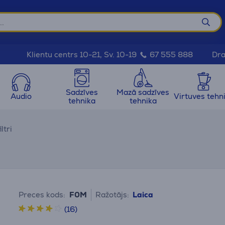
Dra
Klientu centrs 10-21, Sv. 10-19
67 555 888
Sadzīves
Mazā sadzīves
Audio
Virtuves tehn
tehnika
tehnika
ltri
Preces kods:
F0M
Ražotājs:
Laica
(16)