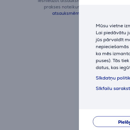
Iesniedzot atsauksmi, ievērojiet labās
prakses noteikumus.
Vairāk par
atsauksmēm lasiet šeit.
Mūsu vietne iz
Lai piedāvātu 
jūs pārvaldīt m
nepieciešamās (
ka mēs izmantoj
puses). Tās tie
datus, kas iegū
Sīkdatņu politi
Sīkfailu saraks
Pielā