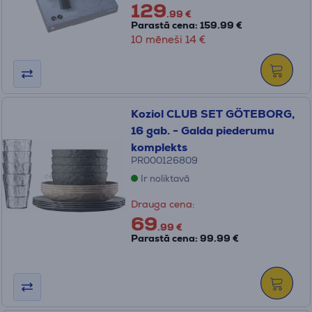
129
.99 €
Parastā cena: 159.99 €
10 mēneši 14 €
Koziol CLUB SET GÖTEBORG,
16 gab. - Galda piederumu
komplekts
PR000126809
Ir noliktavā
Drauga cena:
69
.99 €
Parastā cena: 99.99 €