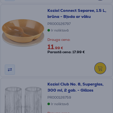
Koziol Connect Separee, 1.5 L,
brūna - Bļoda ar vāku
PR000126797
Ir noliktavā
Drauga cena:
11
.99 €
Parastā cena: 17.99 €
Koziol Club No. 8, Superglas,
300 ml, 2 gab. - Glāzes
PR000126759
Ir noliktavā