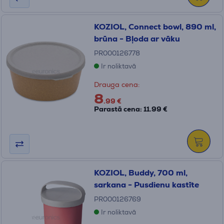
KOZIOL, Connect bowl, 890 ml,
brūna - Bļoda ar vāku
PR000126778
Ir noliktavā
Drauga cena:
8
.99 €
Parastā cena: 11.99 €
KOZIOL, Buddy, 700 ml,
sarkana - Pusdienu kastīte
PR000126769
Ir noliktavā