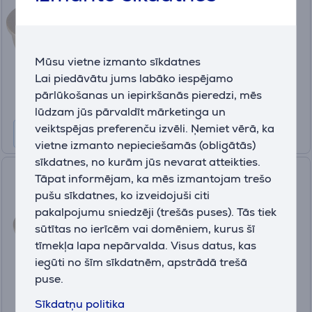
PR000126789
Ir noliktavā
Drauga cena:
Mūsu vietne izmanto sīkdatnes
9
.99 €
Lai piedāvātu jums labāko iespējamo
Parastā cena: 14.99 €
pārlūkošanas un iepirkšanās pieredzi, mēs
lūdzam jūs pārvaldīt mārketinga un
veiktspējas preferenču izvēli. Ņemiet vērā, ka
vietne izmanto nepieciešamās (obligātās)
sīkdatnes, no kurām jūs nevarat atteikties.
Koziol CONNECT BOX 1.3 L,
Tāpat informējam, ka mēs izmantojam trešo
brūna - Trauks ar vāku
pušu sīkdatnes, ko izveidojuši citi
pakalpojumu sniedzēji (trešās puses). Tās tiek
PR000126791
sūtītas no ierīcēm vai domēniem, kurus šī
Ir noliktavā
tīmekļa lapa nepārvalda. Visus datus, kas
Drauga cena:
iegūti no šīm sīkdatnēm, apstrādā trešā
9
puse.
.99 €
Parastā cena: 14.99 €
Sīkdatņu politika