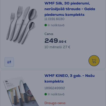
WMF Silk, 30 piederumi,
nerūsējošā tērauda - Galda
piederumu komplekts
11.0191.6030
Ir noliktavā
Cena:
249
.99 €
10 mēneši 27 €
WMF KINEO, 3 gab. - Nažu
komplekts
1896249992
Ir noliktavā
Drauga cena: