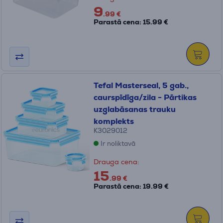
9
.99 €
Parastā cena: 15.99 €
Tefal Masterseal, 5 gab.,
caurspīdīga/zila - Pārtikas
uzglabāsanas trauku
komplekts
K3029012
Ir noliktavā
Drauga cena:
15
.99 €
Parastā cena: 19.99 €