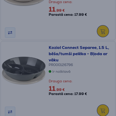
Drauga cena:
11
.99 €
Parastā cena: 17.99 €
Koziol Connect Separee, 1.5 L,
bēša/tumši pelēka - Bļoda ar
vāku
PR000126796
Ir noliktavā
Drauga cena:
11
.99 €
Parastā cena: 17.99 €