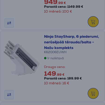
949
.99 €
Parastā cena: 1149.99 €
10 mēneši 100 €
Ninja StaySharp, 6 piederumi,
nerūsējošā tērauda/balta -
Nažu komplekts
K62006EUWH
Ir noliktavā
Drauga cena:
149
.99 €
Parastā cena: 189.99 €
10 mēneši 16 €