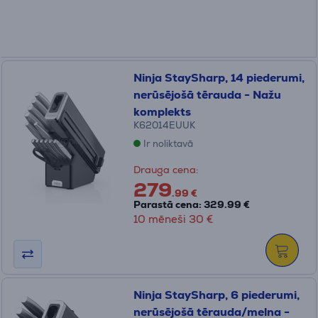
Ninja StaySharp, 14 piederumi,
nerūsējošā tērauda - Nažu
komplekts
K62014EUUK
Ir noliktavā
Drauga cena:
279
.99 €
Parastā cena: 329.99 €
10 mēneši 30 €
Ninja StaySharp, 6 piederumi,
nerūsējošā tērauda/melna -