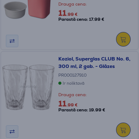
Drauga cena:
11
.99 €
Parastā cena: 17.99 €
Koziol, Superglas CLUB No. 6,
300 ml, 2 gab. - Glāzes
PR000127910
Ir noliktavā
Drauga cena:
11
.99 €
Parastā cena: 19.99 €