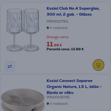
Koziol Club No.4 Superglas,
300 ml, 2 gab. - Glāzes
PR000127911
Ir noliktavā
Drauga cena:
11
.99 €
Parastā cena: 13.99 €
Koziol Connect Separee
Organic Nature, 1.5 L, bēša -
Bļoda ar vāku
PR000126795
Ir noliktavā