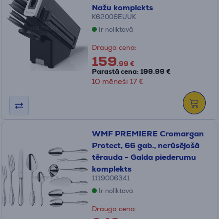
Nažu komplekts
K62006EUUK
Ir noliktavā
Drauga cena:
159
.99 €
Parastā cena: 199.99 €
10 mēneši 17 €
WMF PREMIERE Cromargan
Protect, 66 gab., nerūsējošā
tērauda - Galda piederumu
komplekts
1119006341
Ir noliktavā
Drauga cena: