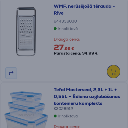
WMF, nerūsējošā tērauda -
Rīve
644336030
Ir noliktavā
Drauga cena:
27
.99 €
Parastā cena: 34.99 €
Tefal Masterseal, 2,3L + 1L +
0,55L – Ēdiena uzglabāšanas
konteineru komplekts
K3028912
Ir noliktavā
Drauga cena: