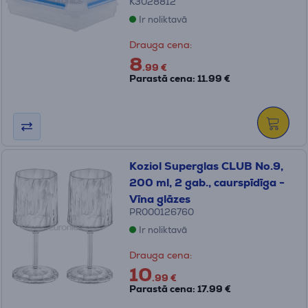
K3028812
Ir noliktavā
Drauga cena:
8
.99 €
Parastā cena: 11.99 €
Koziol Superglas CLUB No.9,
200 ml, 2 gab., caurspīdīga -
Vīna glāzes
PR000126760
Ir noliktavā
Drauga cena:
10
.99 €
Parastā cena: 17.99 €