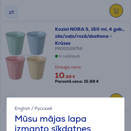
Koziol NORA S, 150 ml, 4 gab.,
zila/zaļa/rozā/dzeltena -
Krūzes
PR000126756
Ir noliktavā
Drauga cena:
10
.99 €
Parastā cena: 15.99 €
English
/
Русский
Mūsu mājas lapa
Koziol CONNECT BOX 1.3 L,
izmanto sīkdatnes
gaiši brūna - Trauks ar vāku