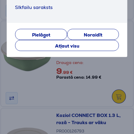
Sīkfailu saraksts
Koziol CONNECT BOX 1.3 L,
Pielāgot
Noraidīt
zaļa - Trauks ar vāku
PR000126792
Atļaut visu
Ir noliktavā
Drauga cena:
9
.99 €
Parastā cena: 14.99 €
Koziol CONNECT BOX 1.3 L,
rozā - Trauks ar vāku
PR000126793