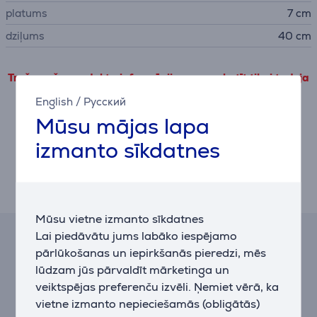
platums
7 cm
dziļums
40 cm
Trešo pušu produkta informāciju var apskatīt tikai tad, ja
piekrītat mūsu veiktspējas sīkdatņu lietošanas
English
/
Русский
noteikumiem.
Mūsu mājas lapa
Pielāgot
izmanto sīkdatnes
Apraksts
Mūsu vietne izmanto sīkdatnes
Lai piedāvātu jums labāko iespējamo
Līzinga un nomas kalkulators
pārlūkošanas un iepirkšanās pieredzi, mēs
lūdzam jūs pārvaldīt mārketinga un
Aptuvens ikmēneša maksājums
veiktspējas preferenču izvēli. Ņemiet vērā, ka
15 €
vietne izmanto nepieciešamās (obligātās)