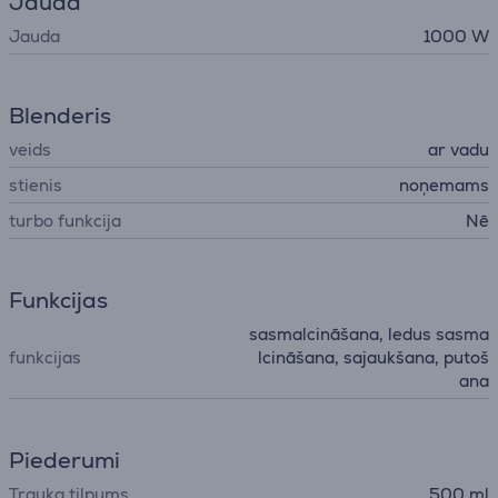
Jauda
Jauda
1000 W
Blenderis
veids
ar vadu
stienis
noņemams
turbo funkcija
Nē
Funkcijas
sasmalcināšana, ledus sasma
funkcijas
lcināšana, sajaukšana, putoš
ana
Piederumi
Trauka tilpums
500 ml