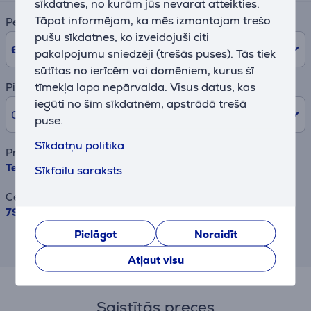
sīkdatnes, no kurām jūs nevarat atteikties.
Tāpat informējam, ka mēs izmantojam trešo
Periods
pušu sīkdatnes, ko izveidojuši citi
6
mēn.
pakalpojumu sniedzēji (trešās puses). Tās tiek
sūtītas no ierīcēm vai domēniem, kurus šī
tīmekļa lapa nepārvalda. Visus datus, kas
Pirmā iemaksa
iegūti no šīm sīkdatnēm, apstrādā trešā
0% /
0,00 €
puse.
Sīkdatņu politika
Preces nosaukums
Tefal Infiny Force, balta - Rokas blenderis
Sīkfailu saraksts
Cena
79.99 €
Pielāgot
Noraidīt
Rezultāts ir informatīvs un veikts,
balstoties uz aptuvenu aprēķinu.
Atļaut visu
Saistītās preces