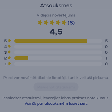
Atsauksmes
Vidējais novērtējums
(6)
4,5
5
5
4
0
3
0
2
1
1
0
Preci var novērtēt tikai tie lietotāji, kuri ir veikuši pirkumu.
Pievienot atsauksmi
Iesniedzot atsauksmi, ievērojiet labās prakses noteikumus.
Vairāk par atsauksmēm lasiet šeit.