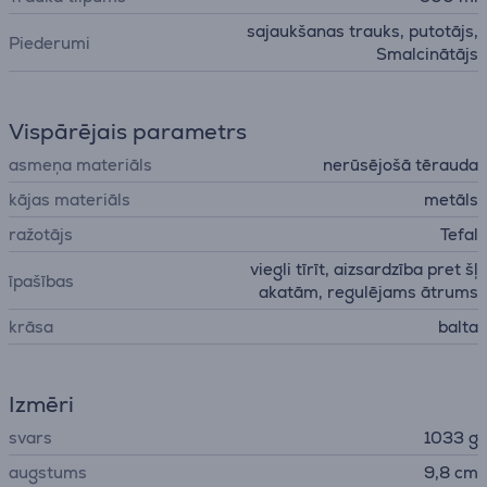
sajaukšanas trauks, putotājs,
Piederumi
Smalcinātājs
Vispārējais parametrs
asmeņa materiāls
nerūsējošā tērauda
kājas materiāls
metāls
ražotājs
Tefal
viegli tīrīt, aizsardzība pret šļ
īpašības
akatām, regulējams ātrums
krāsa
balta
Izmēri
svars
1033 g
augstums
9,8 cm