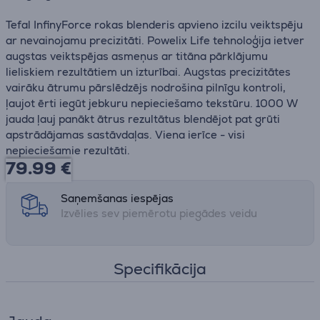
Tefal InfinyForce rokas blenderis apvieno izcilu veiktspēju
ar nevainojamu precizitāti. Powelix Life tehnoloģija ietver
augstas veiktspējas asmeņus ar titāna pārklājumu
lieliskiem rezultātiem un izturībai. Augstas precizitātes
vairāku ātrumu pārslēdzējs nodrošina pilnīgu kontroli,
ļaujot ērti iegūt jebkuru nepieciešamo tekstūru. 1000 W
jauda ļauj panākt ātrus rezultātus blendējot pat grūti
apstrādājamas sastāvdaļas. Viena ierīce - visi
nepieciešamie rezultāti.
79.99
€
Saņemšanas iespējas
Izvēlies sev piemērotu piegādes veidu
Specifikācija