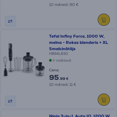
10 mēneši 90 €
Tefal Infiny Force, 1000 W,
melna - Rokas blenderis + XL
Smalcinātājs
HB94L830
Ir noliktavā
Cena:
95
.99 €
10 mēneši 11 €
Ninja 3-in-1, Auto IQ, 1200 W,