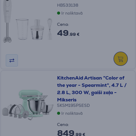
HB533138
Ir noliktavā
Cena:
49
.99 €
KitchenAid Artisan "Color of
the year - Spearmint", 4.7 L /
2.8 L, 300 W, gaiši zaļa -
Mikseris
5KSM195PSESD
Ir noliktavā
Cena:
849
.99 €