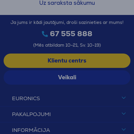
Uz saraksta sākumu
Ja jums ir kādi jautājumi, droši sazinieties ar mums!
67 555 888
(Mēs atbildam 10-21, Sv. 10-19)
Klientu centrs
Veikali
EURONICS
PAKALPOJUMI
INFORMĀCIJA