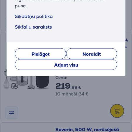
puse.
Sīkdatņu politika
Sīkfailu saraksts
KitchenAid Go, ar akumulatoru,
matēta melna - Bezvadu rokas
blenderis
Pielāgot
Noraidīt
5KHBRV75BM
Atļaut visu
Ir noliktavā
Cena:
219
.99 €
10 mēneši 24 €
Severin, 500 W, nerūsējošā