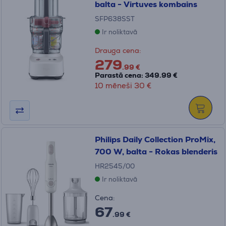
balta - Virtuves kombains
SFP638SST
Ir noliktavā
Drauga cena:
279
.99 €
Parastā cena: 349.99 €
10 mēneši 30 €
Philips Daily Collection ProMix,
700 W, balta - Rokas blenderis
HR2545/00
Ir noliktavā
Cena:
67
.99 €