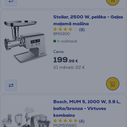
Stollar, 2500 W, pelēka - Gaļas
maļamā mašīna
(8)
BMG900
Ir noliktavā
Cena:
199
.99 €
10 mēneši 22 €
Bosch, MUM 5, 1000 W, 3.9 L,
balta/bronza - Virtuves
kombains
(4)
MUM5XW40