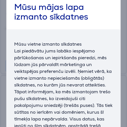
Mūsu mājas lapa
blenderis
(4)
izmanto sīkdatnes
HB67G830
Ir noliktavā
Cena:
105
.99 €
Mūsu vietne izmanto sīkdatnes
10 mēneši 12 €
Lai piedāvātu jums labāko iespējamo
pārlūkošanas un iepirkšanās pieredzi, mēs
lūdzam jūs pārvaldīt mārketinga un
veiktspējas preferenču izvēli. Ņemiet vērā, ka
vietne izmanto nepieciešamās (obligātās)
Severin, 400 W, pelēka -
sīkdatnes, no kurām jūs nevarat atteikties.
Virtuves kombains
Tāpat informējam, ka mēs izmantojam trešo
KM3865
pušu sīkdatnes, ko izveidojuši citi
pakalpojumu sniedzēji (trešās puses). Tās tiek
Ir noliktavā
sūtītas no ierīcēm vai domēniem, kurus šī
Cena:
tīmekļa lapa nepārvalda. Visus datus, kas
59
.99 €
iegūti no šīm sīkdatnēm, apstrādā trešā