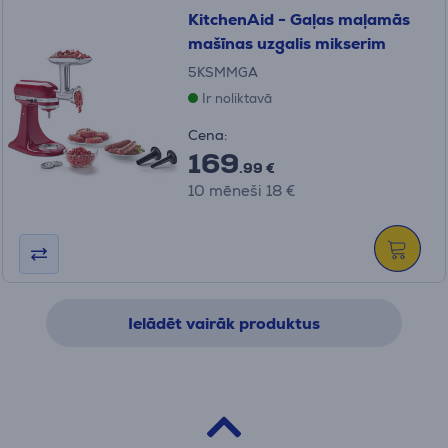
KitchenAid - Gaļas maļamās
mašīnas uzgalis mikserim
5KSMMGA
Ir noliktavā
Cena:
169
.99 €
10 mēneši 18 €
Ielādēt vairāk produktus