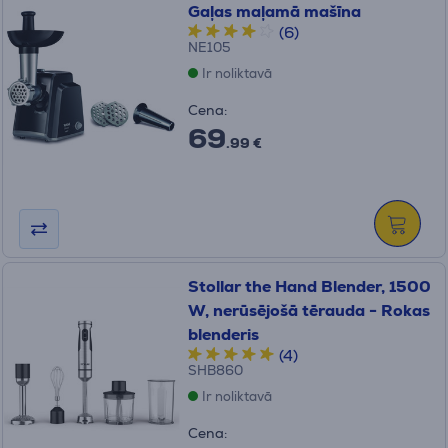
Gaļas maļamā mašīna
(6)
NE105
Ir noliktavā
Cena:
69
.99 €
Stollar the Hand Blender, 1500
W, nerūsējošā tērauda - Rokas
blenderis
(4)
SHB860
Ir noliktavā
Cena: