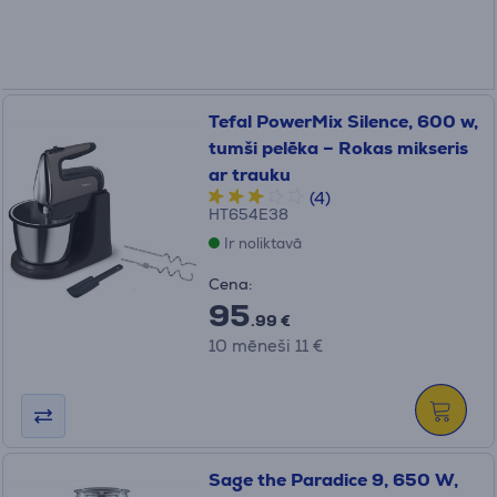
Tefal PowerMix Silence, 600 w,
tumši pelēka – Rokas mikseris
ar trauku
(4)
HT654E38
Ir noliktavā
Cena:
95
.99 €
10 mēneši 11 €
Sage the Paradice 9, 650 W,