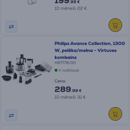
199
.99 €
10 mēneši 22 €
Philips Avance Collection, 1300
W, pelēka/melna - Virtuves
kombains
HR7778/00
Ir noliktavā
Cena:
289
.99 €
10 mēneši 31 €