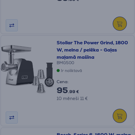
Stollar The Power Grind, 1800
W, melna / pelēka - Gaļas
maļamā mašīna
BMG500
Ir noliktavā
Cena:
95
.99 €
10 mēneši 11 €
Bosch, Series 6, 1600 W, melna