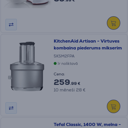
.99 €
KitchenAid Artisan - Virtuves
kombaina piederums mikserim
5KSM2FPA
Ir noliktavā
Cena:
259
.99 €
10 mēneši 28 €
Tefal Classic, 1400 W, melna -