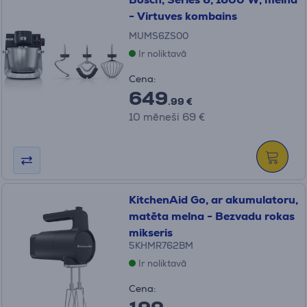
- Virtuves kombains
MUMS6ZS00
Ir noliktavā
Cena:
649
.99 €
10 mēneši 69 €
KitchenAid Go, ar akumulatoru,
matēta melna - Bezvadu rokas
mikseris
5KHMR762BM
Ir noliktavā
Cena: