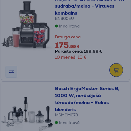
sudraba/melna - Virtuves
kombains
BN800EU
Ir noliktavā
Drauga cena:
175
.99 €
Parastā cena: 199.99 €
10 mēneši 19 €
Bosch ErgoMaster, Series 6,
1000 W, nerūsējošā
tērauda/melna - Rokas
blenderis
MSM6M673
Ir noliktavā