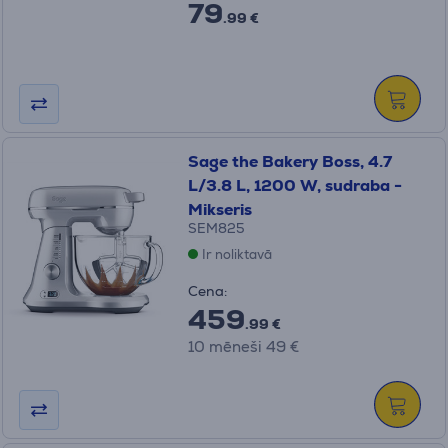
79
.99 €
Sage the Bakery Boss, 4.7
L/3.8 L, 1200 W, sudraba -
Mikseris
SEM825
Ir noliktavā
Cena:
459
.99 €
10 mēneši 49 €