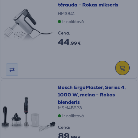
tērauda - Rokas mikseris
HM3841
Ir noliktavā
Cena:
44
.99 €
Bosch ErgoMaster, Series 4,
1000 W, melna - Rokas
blenderis
MSM4B623
Ir noliktavā
Cena:
89
.99 €