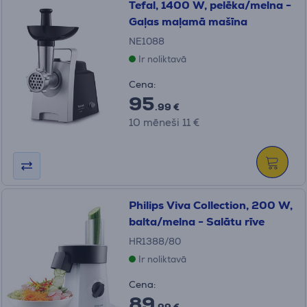
Tefal, 1400 W, pelēka/melna -
Gaļas maļamā mašīna
NE1088
Ir noliktavā
Cena:
95
.99 €
10 mēneši 11 €
Philips Viva Collection, 200 W,
balta/melna - Salātu rīve
HR1388/80
Ir noliktavā
Cena:
89