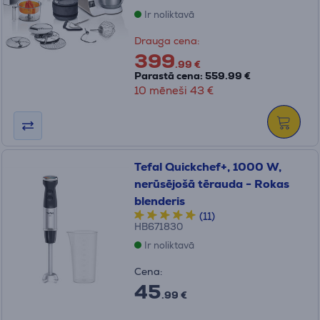
Ir noliktavā
Drauga cena:
399
.99 €
Parastā cena: 559.99 €
10 mēneši 43 €
Tefal Quickchef+, 1000 W,
nerūsējošā tērauda - Rokas
blenderis
(11)
HB671830
Ir noliktavā
Cena:
45
.99 €