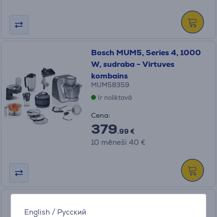
Bosch MUM5, Series 4, 1000
W, sudraba - Virtuves
kombains
MUM58359
Ir noliktavā
Cena:
379
.99 €
10 mēneši 40 €
Tefal Quickchef+, 1000 W,
English
/
Русский
nerūsējošā tērauda - Rokas